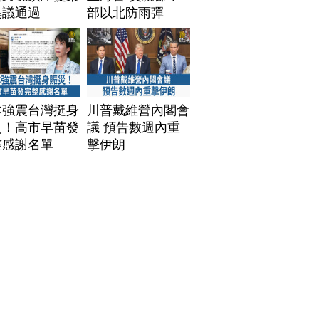
異議通過
部以北防雨彈
本強震台灣挺身
川普戴維營內閣會
災！高市早苗發
議 預告數週內重
整感謝名單
擊伊朗