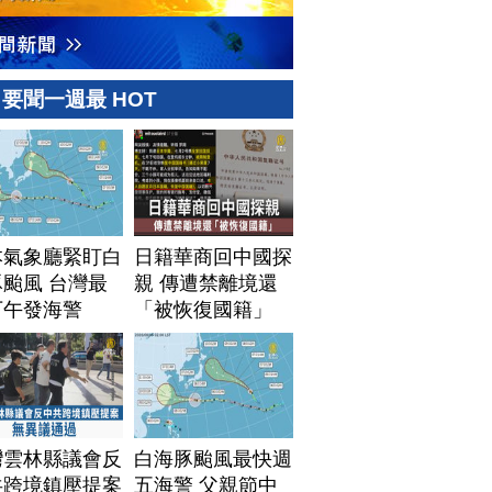
要聞一週最 HOT
本氣象廳緊盯白
日籍華商回中國探
颱風 台灣最
親 傳遭禁離境還
下午發海警
「被恢復國籍」
灣雲林縣議會反
白海豚颱風最快週
共跨境鎮壓提案
五海警 父親節中