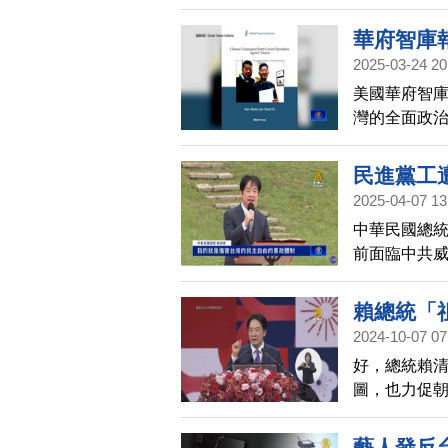
華府智庫
2025-03-24 20
美國華府智庫
灣的全面政
凝聚力、制
台灣社會，
民進黨工
制度，並加
2025-04-07 13
中華民國總統
前面臨中共
進黨工遭滲
總統的責任
賴總統「
2024-10-07 07
好，總統賴
圖，也力促
量人潮。
藝人發反