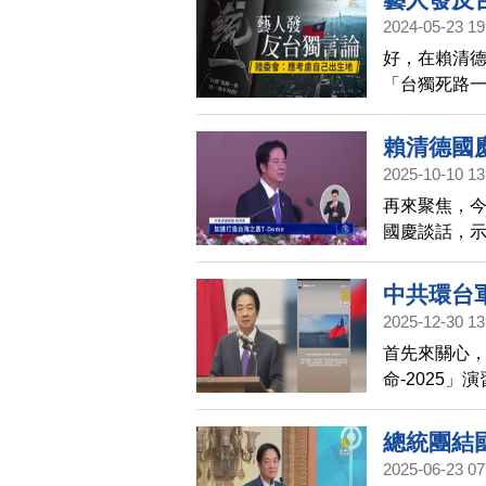
2024-05-23 19
好，在賴清
「台獨死路
緯及張韶涵
會今天（23
賴清德國
2025-10-10 13
再來聚焦，今
國慶談話，
是印太和平
升國防預算，
中共環台
防空系統。
2025-12-30 13
首先來關心，
命-2025
彈射擊。
總統團結
2025-06-23 07