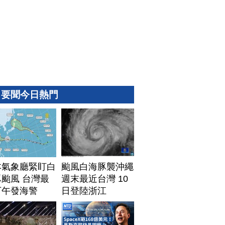
要聞今日熱門
本氣象廳緊盯白
颱風白海豚襲沖繩
颱風 台灣最
週末最近台灣 10
下午發海警
日登陸浙江