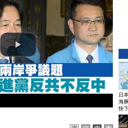
日
海豚
快