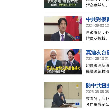
營高度關切
野心，強調
化。
中共對俄
2024-09-03 12
再來看到，
體廣泛轉載。
中共侵台目
和俄羅斯討
莫迪友台
2024-06-10 21
印度總理莫
民國總統賴
自治地位及
防中共扭
2025-05-08 08
來看到，5月
各自舉辦紀念