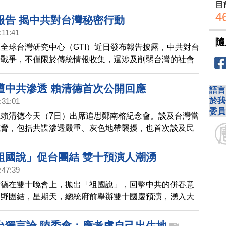
目
4
報告 揭中共對台灣秘密行動
:11:41
隨
全球台灣研究中心（GTI）近日發布報告披露，中共對台
治戰爭，不僅限於傳統情報收集，還涉及削弱台灣的社會
度與抵抗意志。報告示警，中共投入大量財務與人力滲透
台灣政府與社會需要提高警覺，包括實施外國代理人登記
遭中共滲透 賴清德首次公開回應
語言
強對間諜活動的法律懲罰。
於我
:31:01
委員
賴清德今天（7日）出席追思鄭南榕紀念會。談及台灣當
威脅，包括共諜滲透嚴重、灰色地帶襲擾，也首次談及民
透，強調朝野政黨都面臨同樣問題。強調國家面對挑戰，
就是穩定國家發展、守護民主自由。
祖國說」促台團結 雙十預演人潮湧
:47:39
清德在雙十晚會上，拋出「祖國說」，回擊中共的併吞意
朝野團結，星期天，總統府前舉辦雙十國慶預演，湧入大
台獨言論 陸委會：應考慮自己出生地