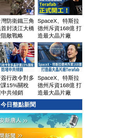
台灣防衛鐵三角
SpaceX、特斯拉
光首封淡江大橋
德州斥資168億 打
證阻敵戰略
造最大晶片廠
Terafab
普簽行政令對多
SpaceX、特斯拉
課15%關稅
德州斥資168億 打
堵中共傾銷
造最大晶片廠
Terafab
今日整點新聞