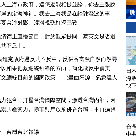
進入上海市政府，這怎麼能相提並論，你去主張說
兩岸的定海神針。我去上海我是在談陳澄波的事
不要含沙射影、混淆視聽打泥巴戰。」
賴清德上直播節目，對於觀眾提問，蔡英文是否過
反共不反中。
民進黨政府是反共不反中，反併吞當然自然而然尋
所以如果把蔡總統領導的方向，簡化成反中親美，
日
文總統目前的國家政策。」(畫面來源：氣象達人
海豚
快
武力犯台，打壓台灣國際空間，滲透台灣內部，因
抵禦共產勢力。除非對岸放棄併吞台灣，不再擴張
。
台
吟 台灣台北報導
中