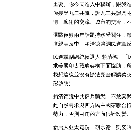
重要。你今天進入中聯辦，跟我
你接受九二共識，說九二共識是
情，藝術的交流、城市的交流，
選戰倒數兩岸話題持續受關注，
度親美反中，賴清德強調民進黨
民進黨副總統候選人 賴清德：「
求美國印太戰略架構下面協助，
我想這樣並沒有辦法完全解讀蔡英
彭啟明)
賴清德說中共窮兵黷武，不放棄
此自然尋求與西方民主國家聯合
勢力，否則目前的方向很難改變
新唐人亞太電視 胡宗翰 劉姿