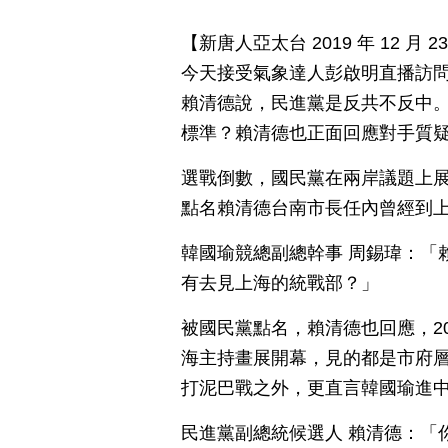
【新唐人亞太台 2019 年 12 
今天接受氣象達人彭啟明直播訪
賴清德說，民進黨是反共不反中
標準？賴清德也正面回應對手質
選戰倒數，國民黨在兩岸議題上
點名賴清德台南市長任內曾經到
韓國瑜競總副總幹事 周錫瑋：「
有去見上海的統戰部？」
被國民黨點名，賴清德也回應，2
海主持畫展開幕，見的都是市府
打泥巴戰之外，更直言韓國瑜進
民進黨副總統候選人 賴清德：「