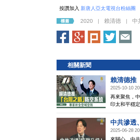
按讚加入
新唐人亞太電視台粉絲團
2020
賴清德
中
|
|
相關新聞
賴清德推
2025-10-10 20
再來聚焦，中
印太和平穩
芒，並示警
議題的篇幅
中共滲透
統，專家分
2025-06-28 20
來關心，中