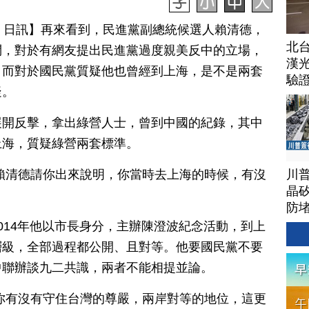
月 23 日訊】再來看到，民進黨副總統候選人賴清德，
北
問，對於有網友提出民進黨過度親美反中的立場，
漢
。而對於國民黨質疑他也曾經到上海，是不是兩套
驗
疑。
展開反擊，拿出綠營人士，曾到中國的紀錄，其中
上海，質疑綠營兩套標準。
川
賴清德請你出來說明，你當時去上海的時候，有沒
晶矽
防
014年他以市長身分，主辦陳澄波紀念活動，到上
層級，全部過程都公開、且對等。他要國民黨不要
中聯辦談九二共識，兩者不能相提並論。
你有沒有守住台灣的尊嚴，兩岸對等的地位，這更