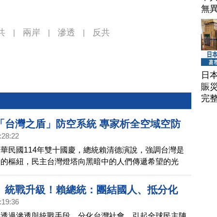
無
共
兩岸
滲透
反共
|
|
|
日
賑
完
「台灣之盾」防空系統 專家析全空域空防
:28:22
華民國114年雙十國慶，總統賴清德演說，強調台灣是
定的樞紐，民主台灣燈塔向黑暗中的人們傳遞希望的光
威權主義擴張，國際秩序面臨嚴峻挑戰。今年演說，兩岸
，比去年縮減不少。賴清德還宣布打造台灣之盾防空系
、統戰升級！賴總統：團結國人、抵分化
析，類似以色列的「鐵穹」系統。
:19:36
共透過滲透與統戰手段，分化台灣社會，引起全球民主陣