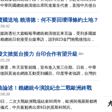
。中華民國總統賴清德出席民進黨全代會，直指中共侵台
台灣要持續推動國防自主，並且團結國人，齊心抵抗分
賣國送地 賴清德：何不要回璦琿條約土地？
:56:42
外媒路透社大篇幅報導總統賴清德近來言論，受到多國媒
賴總統日前接受台媒專訪，談到823金門炮戰後指出，
的，根本就不是為了中國領土問題，否則，中共現在就會
回龐大的中國土地。
發文掀挺台接力 台印合作有望升級
:01:28
迪勝選，昨天宣誓就職，宣布進入第三任期。日前，中華
清德與莫迪在網路互動受到矚目。印度學者強調，台灣的
防衛，都攸關印度利益，雙方的關係應該超越經濟領域。
曲論述！賴總統今演說紀念二戰歐洲終戰
:08:38
8日，二次大戰歐洲戰場結束80周年，歐洲與俄羅斯都將
儀式，中共黨魁將出席9日的莫斯科閱兵。