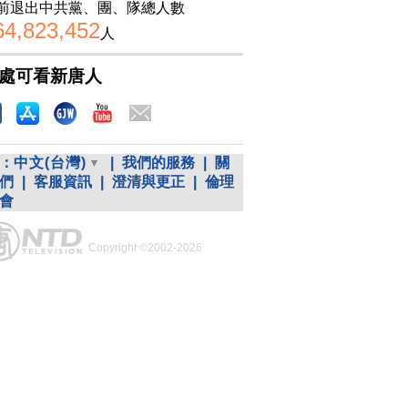
前退出中共黨、團、隊總人數
64,823,452
人
處可看新唐人
：
中文(台灣)
|
我們的服務
|
關
們
|
客服資訊
|
澄清與更正
|
倫理
會
Copyright ©2002-2026