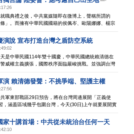
:17:26
德就職典禮之後，中共黨媒隨即在微博上，聲稱所謂的
一條」。而擁有中華民國國籍的侯佩岑、歐陽娜娜、楊宗
等藝人，也跟著轉發，引起台灣網友不滿。中華民國陸委
日）也做出回應。
慶演說 宣布打造台灣之盾防空系統
:49:02
天是中華民國114年雙十國慶，中華民國總統賴清德在
示警威權主義擴張，國際秩序面臨嚴峻挑戰。並強調台灣
穩定的樞紐。而針對國防預算與軍備投資，賴總統重申提
宣布打造「台灣之盾」T-Dome），建構有效攔截的嚴密
軍演 賴清德發聲：不挑爭端、堅護主權
:27:56
共軍東部戰區29日預告，將在台灣周邊展開「正義使
」演習，涵蓋區域幾乎包圍台灣，今天(30日)上午就要展開實
國家十講首場：中共從未統治台任何一天
:42:10