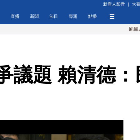
新唐人影音
|
大
直播
新聞
節目
專題
點播
颱風白海豚週末
爭議題 賴清德：