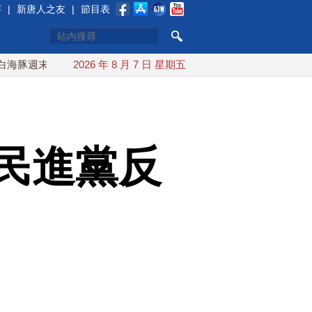
賽
|
新唐人之友
|
節目表
最接近台灣 最快9日可能登陸中國
2026 年 8 月 7 日 星期五
台灣漢光首結合城鎮演習 
民進黨反