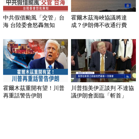
中共假借颱風「交管」台
霍爾木茲海峽協議將達
海 台陸委會怒轟無知
成？伊朗傳不收通行費
霍爾木茲重開有望！川普
川普指美伊正談判 不達協
再重話警告伊朗
議伊朗會面臨「斬首」