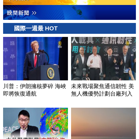
國際一週最 HOT
川普：伊朗擁核夢碎 海峽
未來戰場聚焦通信韌性 美
即將恢復通航
無人機優勢計劃台廠列入