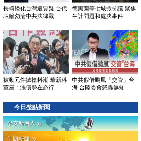
長崎矮化台灣遭質疑 台代
德黑蘭等七城掀抗議 聚焦
表籲勿淪中共法律戰
生計問題和處決事件
被動元件掀搶料潮 華新科
中共假借颱風「交管」台
董座：漲價勢在必行
海 台陸委會怒轟無知
今日整點新聞