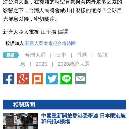
次台灣大選，在複雜的時空背景與海內外眾多因素的
影響之下，台灣人民將會做出什麼樣的選擇？全球目
光屏息以待，密切關注。
新唐人亞太電視 江子揚 編譯
按讚加入
新唐人亞太電視台粉絲團
台灣大選
日本
香港
假訊
|
|
|
息
2020
2020總統大選
|
|
相關新聞
中國重新開放香港受牽連 日本限港航
班飛抵4機場