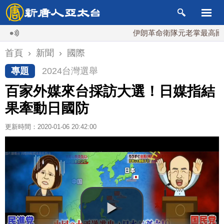
伊朗革命衛隊元老掌最高國安會 
首頁
›
新聞
›
國際
專題
2024台灣選舉
百家外媒來台採訪大選！日媒指結
果牽動日國防
更新時間：2020-01-06 20:42:00