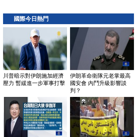
國際今日熱門
川普暗示對伊朗施加經濟
伊朗革命衛隊元老掌最高
壓力 暫緩進一步軍事打擊
國安會 內鬥升級影響談
判？