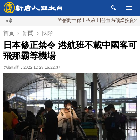
降低對中稀土依賴 川普宣布礦業投資20億美元
首頁
›
新聞
›
國際
日本修正禁令 港航班不載中國客可
飛那霸等機場
更新時間：2022-12-29 16:22:37