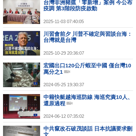
台灣非洲豬瘟「零新增」案例 今公布
疫調 第3階段防疫啟動
2025-11-03 07:40:05
川習會前夕 川普不確定與習談台海：
台灣就是台灣
2025-10-29 20:36:07
宏國出口120公斤蝦至中國 僅台灣10
萬分之1
2024-05-25 19:30:37
中籍快艇越海巡防線 海巡究責10人、
還原過程
2024-06-12 07:35:02
中共竄改石破茂談話 日本抗議要求刪
文