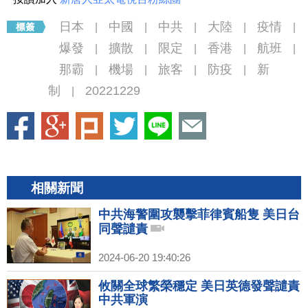
日本
中國
中共
大陸
疫情
|
|
|
|
|
爆發
擴散
限定
香港
航班
|
|
|
|
|
那霸
機場
旅客
防疫
新
|
|
|
|
制
20221229
|
相關新聞
中共海警圍攻襲擊菲律賓船隻 美日台
同聲譴責
2024-06-20 19:40:26
攸關全球繁榮穩定 美日英德發聲譴責
中共軍演