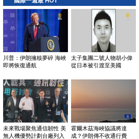
國際一週最 HOT
川普：伊朗擁核夢碎 海峽
太子集團二號人物胡小偉
即將恢復通航
從日本被引渡至美國
未來戰場聚焦通信韌性 美
霍爾木茲海峽協議將達
無人機優勢計劃台廠列入
成？伊朗傳不收通行費