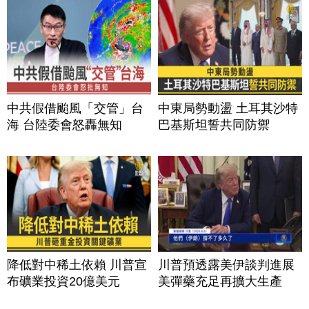
中共假借颱風「交管」台
中東局勢動盪 土耳其沙特
海 台陸委會怒轟無知
巴基斯坦誓共同防禦
降低對中稀土依賴 川普宣
川普預透露美伊談判進展
布礦業投資20億美元
美彈藥充足再擴大生產