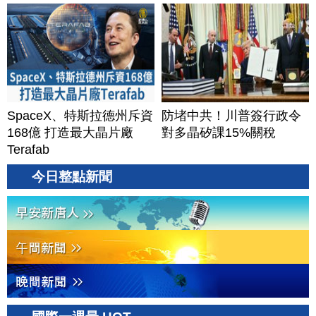
SpaceX、特斯拉德州斥資
防堵中共！川普簽行政令
168億 打造最大晶片廠
對多晶矽課15%關稅
Terafab
今日整點新聞