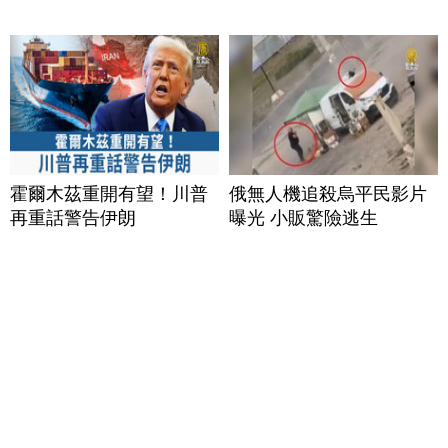
霍爾木茲重開有望！川普
俄無人機追殺烏平民影片
再重話警告伊朗
曝光 小販驚險逃生