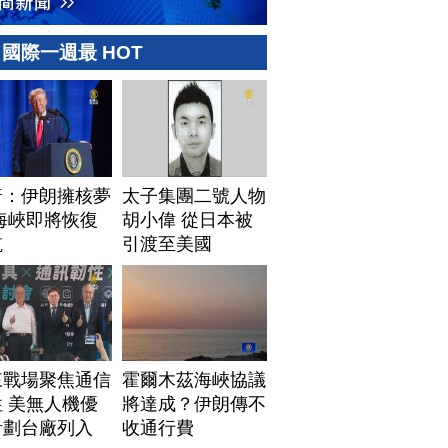
國際一週最 HOT
普：伊朗擁核夢
太子集團二號人物
海峽即將恢復
胡小偉 從日本被
航
引渡至美國
來戰場聚焦通信
霍爾木茲海峽協議
 美無人機優
將達成？伊朗傳不
計劃台廠列入
收通行費