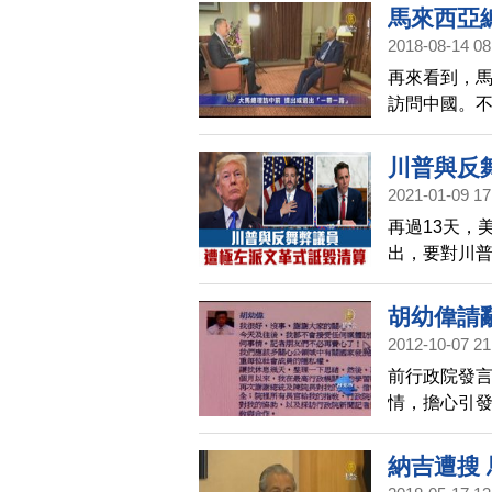
馬來西亞
2018-08-14 08
再來看到，馬
訪問中國。不
正在尋求取消
債務危機。
川普與反
2021-01-09 17
再過13天，
出，要對川普
要求6號在國
胡幼偉請
2012-10-07 21
前行政院發言
情，擔心引
將回學校教
學生說，「明
納吉遭搜