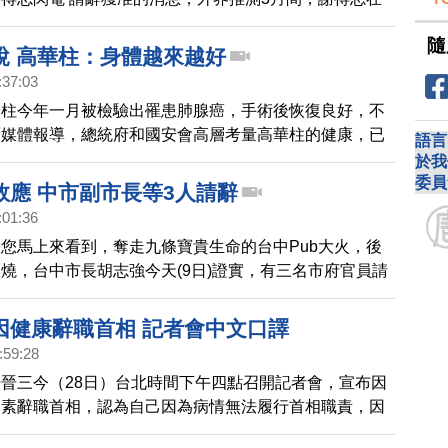
李慶華拍桌事件是導火線，最近又因為核四安全問題充滿
隨
此決定掛冠求去。
說 高華柱：身體越來越好
:37:03
華柱今年一月被檢驗出罹患肺腺癌，手術後恢復良好，不
面媒體報導，總統府和國安會高層考量高華柱的健康，已
語言
部長的繼任人選。對此，高華柱說，他的體力術後越來越
於我
委員
家安全為重，也間接迴避了辭職說。
效應 中市副市長等3人請辭
:01:36
您馬上來看到，奪走九條寶貴生命的台中Pub大火，後
燒，台中市長胡志強今天(9日)證實，有三名市府官員請
與否，胡志強說，要看調查結果。台中市夜店大火造成9
界究責聲不斷。連行政院長都說，三天內應該要有所交
因健康辭職首相 記者會中文口譯
志強今天緊急召開公共安全督導會報檢討，要求市府團隊
:59:28
解決問題。胡志強也證實，包括蕭家淇副市長，都發局長
晉三今（28日）台北時間下午四點召開記者會，宣布因
發局長朱蕙蘭，三名政務官當天就向他請辭。不過會不會
因素辭職首相，認為自己因為病情無法履行首相職責，因
看調查結果。
。