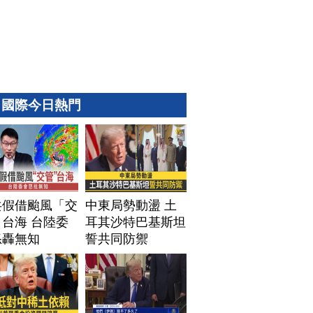
國際今日熱門
共假借颱風「交
中東局勢動盪 土
台海 台陸委
耳其沙特巴基斯坦
怒轟無知
誓共同防禦