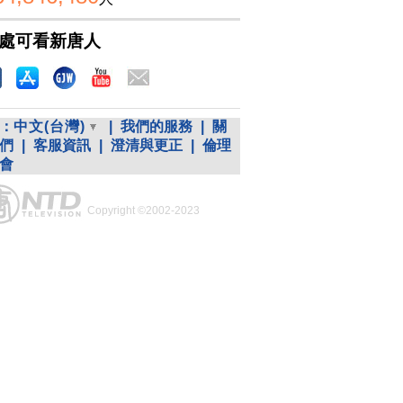
處可看新唐人
：
中文(台灣)
|
我們的服務
|
關
們
|
客服資訊
|
澄清與更正
|
倫理
會
Copyright ©2002-2023