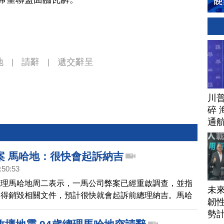
地
請辭
遞交辭呈
|
|
川
碎 
通
案 馬哈地：很快會起訴納吉
:50:53
總理馬哈地周二表示，一馬公司弊案已經重啟調查，並指
未
不得銷毀相關文件，預計很快就會起訴前總理納吉。馬哈
韌性
選承諾，預計周三特赦，並釋放前副總理安華，並打算在
勢
將總理大位交棒給他。