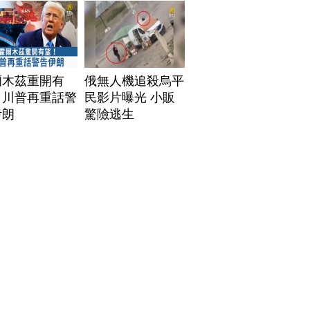
爾木茲重開有
俄無人機追殺烏平
！川普再重話警
民影片曝光 小販
伊朗
驚險逃生