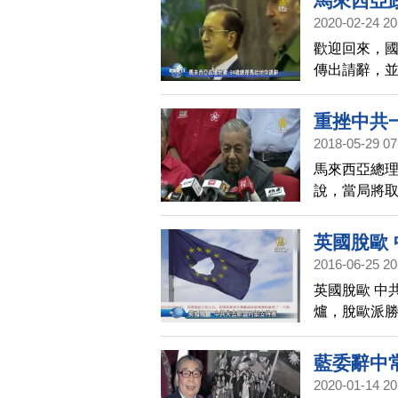
馬來西亞
2020-02-24 20
歡迎回來，
傳出請辭，
政黨「土著
安華共同所
重挫中共
退為進，另
2018-05-29 07
曾敦促馬哈
馬來西亞總
政黨領袖的濫
說，當局將
馬國現任執
是中共計畫
英國脫歐
2016-06-25 20
英國脫歐 中
爐，脫歐派
脫離歐盟對
藍委辭中
2020-01-14 20