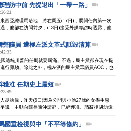
總理訪中前 先提退出「一帶一路」
:36:21
來西亞總理馬哈地，將在周五(17日)，展開任內第一次
過，他卻在訪問前夕，(13日)接受外媒專訪時透露，他
價值220億美元的「一帶一路」項目，以儘快擺脫政府
舞弊議員 遭極左派文革式詆毀清算
:42:33
美國總統川普的任期就要屆滿。不過，民主黨卻在現在提
進行彈劾。除此之外，極左派的民主黨眾議員AOC，也
會聯席會議上要求調查選舉舞弊的參議員請辭。
辭獲准 任期史上最短
:33:49
人胡幼偉，昨天(6日)因為公開與小他27歲的女學生戀
發爭議，主動向院長陳沖請辭，已經獲准。請辭後胡幼偉
書，他今天在臉書上發表文章，表示感謝大家關心，還對
天讓人愛到不行的胡教授又回來了」 。
 馬國重檢視與中「不平等條約」