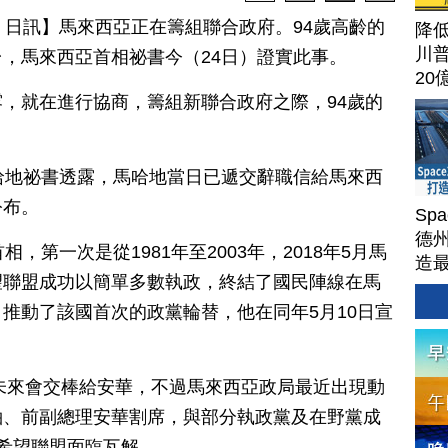
月 24 日訊】馬來西亞正在籌組聯合政府。94歲高齡的
降
川
，馬來西亞首相祕書今（24日）證實此事。
20
，就在進行協商，籌組新聯合政府之際，94歲的
哈地祕書透露，馬哈地當日已遞交辭職信給馬來西
公布。
Sp
德州
，第一次是從1981年至2003年，2018年5月馬
造
望聯盟成功以簡單多數執政，終結了國民陣線在馬
Ter
推動了該國首次的政黨輪替，他在同年5月10日宣
說未來會交棒給安華，不過馬來西亞政局最近出現動
袖、前副總理安華割席，與部分執政黨及在野黨成
希望聯盟面臨瓦解。