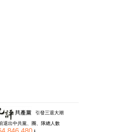
引發三退大潮
前退出中共黨、團、隊總人數
64,846,480
人