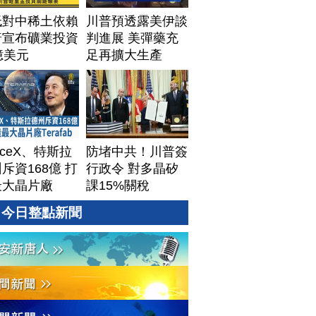
低對中稀土依賴
川普預透露美伊談
普宣布礦業投資
判進展 美彈藥充
億美元
足再擴大生產
aceX、特斯拉
防堵中共！川普簽
斥資168億 打
行政令 對多晶矽
最大晶片廠
課15%關稅
afab
今日整點新聞