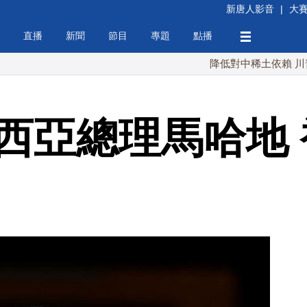
新唐人影音
|
大
直播
新聞
節目
專題
點播
降低對中稀土依賴 川普宣布礦業
來西亞總理馬哈地