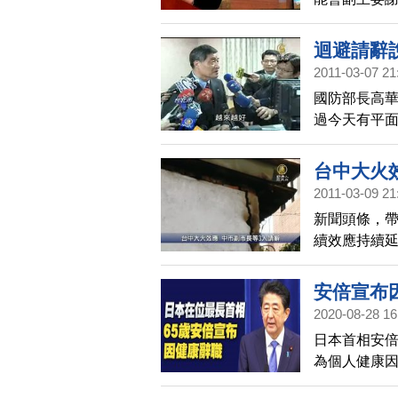
立院對立委
無力感，因
迴避請辭
2011-03-07 21
國防部長高
過今天有平
經開始物色
好，將以國
台中大火
2011-03-09 21
新聞頭條，帶
續效應持續延
辭，至於批准
人死亡，各
安倍宣布
代。市長胡
2020-08-28 16
嚴以責己，
日本首相安倍
黃崇典，經
為個人健康
批准，還要
此決定辭職