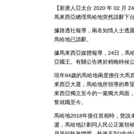
【新唐人亞太台 2020 年 02 
馬來西亞總理馬哈地突然請辭下台
據路透社報導，兩名知情人士透露
馬哈地已請辭。
據馬來西亞媒體報導，24日，馬
亞國王。有關公告將於稍晚時候
現年94歲的馬哈地兩度擔任大馬首相
來西亞大選，馬哈地所領導的希
來西亞獨立至今的一黨獨大局面，
誓就職至今。
馬哈地2018年接任首相時，曾
盪，馬哈地計劃同人民公正黨領
員另組執政聯盟，執政不到2年的