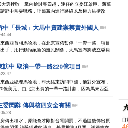
20大選挫敗，黨內檢討聲四起，連任的立委江啟臣、蔣萬
布請辭中常委職務，呼籲黨內進行路線以及權力結構改
長張麗善也表示要辭去中常委身分，肯定、支持他們的行
中常委接連請辭，引發網路熱議，有網友呼籲，先回到那
拆中「長城」大馬中資建案禁賣外國人
民黨。
:44:44
馬來西亞首相馬哈地，在北京宣佈暫停「一帶一路」項目
頻出手，用行動拒絕新的殖民關係，大馬宣布將成立委員
人在斥資1,000億美元建造的「森林城市」置產。這個房
由中國知名房企碧桂園，在馬國興建的建案，鎖定中國買
訪中 取消一帶一路220億項目
發各方批評。馬哈地在記者會中表明：「這座即將要建造
:23:47
能賣給外國人。」即使賣了，馬國政府也不會發森林城市
馬來西亞總理馬哈地，昨天結束訪問中國，他對外宣布，
證給外國人。而幾天前，馬哈地也要求，拆除中共在馬來
20億美元、由北京出資的一帶一路計劃，因為馬來西亞
築起的9公里的隔離圍牆，表明工業園區不是外國領土，
累，瀕臨破產。
馬參與一帶一
主委閃辭 傳與核四安全有關
:05:28
目
廠房傳出積水，原能會才剛對台電開罰，不過隨後傳出原
4
得志閃電 請辭獲准的消息，外界推測3月間，謝得志在