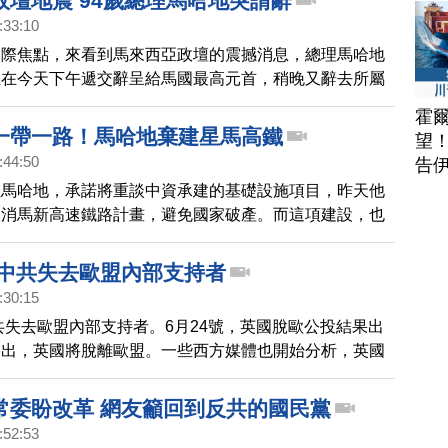
政壇地震 94歲總理馬哈地突請辭
:33:10
國際焦點，來看到馬來西亞政壇的震撼消息，總理馬哈地
並在今天下午遞交辭呈給馬國最高元首，稍晚又辭去所屬
團結黨」名譽主席一職，而該黨隨後也宣布退出與接班人
霍
組的「希望聯盟」，據傳馬哈地辭職是為了切割安華，以
一帶一路！馬哈地棄建星馬高鐵
望
組聯合政府。不過，安華在星洲日報上透露他早知情，並
:44:50
告
地勿請辭，指出他所屬的公正黨涉及「後門政府」，計劃
理馬哈地，承諾將重談中資承建的基礎設施項目，昨天他
用，包括今天被剔除黨籍的經濟事務部長阿?敏等人，而
取消馬新高速鐵路計畫，避免國家破產。而這項建設，也
政聯盟面臨分家危機，政局走向恐將出現劇變。
的一部分。
 中共失去歐盟內部支持者
:30:15
共失去歐盟內部支持者。6月24號，英國脫歐公投結果出
勝出，英國將脫離歐盟。一些西方媒體也開始分析，英國
中共的影響。
常委盼改革 網友籲回到反共的國民黨
:52:53