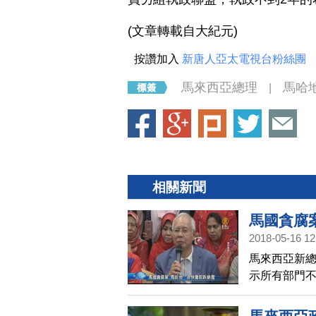
(文章轉載自大紀元)
按讚加入
新唐人亞太電視台粉絲團
馬來西亞總理
馬哈
|
相關新聞
馬國貪腐
2018-05-16 12
馬來西亞新
示所有部門
地也履行競
1、2年後，