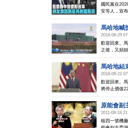
國民黨在20
安等人，宣
革。雲林縣
動。國民黨
馬哈地喊
個反共的國
2018-08-29 07
歡迎回來。
之後，又頻
會，審查外國
產項目，是
馬哈地結束
家銷售，引
2018-08-22 07
的城市，不
歡迎回來。
的居住權簽
將停止價值2
西亞關丹城，
已經負債累
並要求在大
原能會副
2011-08-18 21
核四一號機
能會副主委謝