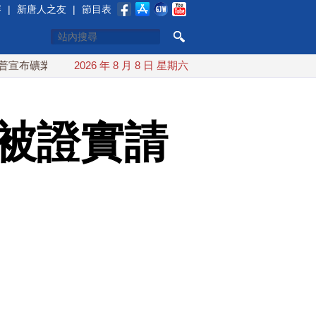
賽
|
新唐人之友
|
節目表
投資20億美元
2026 年 8 月 8 日 星期六
中東局勢動盪 土耳其沙特巴基斯坦誓共同防禦
 被證實請