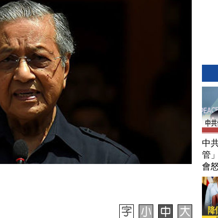
中
管」
會