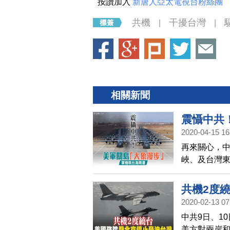
按讚加入
新唐人亞太電視台粉絲團
共機
干擾台灣
|
|
相關新聞
震懾中共
2020-04-15 16
再來關心，中
峽、及台灣
號」，被迫
天(14日)
共機2度
區仍有足夠
2020-02-13 07
中共9日、1
美方對兩岸