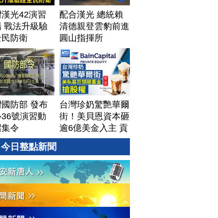
漢光42演習
配合漢光 總統賴
 戰法升級驗
清德親登雲豹前進
全民防衛
圓山指揮所
國防部 發布
台灣珍奶驚艷華爾
36號演習動
街！美貝恩資本砸
召集令
逾6億美金入主 貢
茶拓國際版圖加速
今日整點新聞
攻美？｜#財經新
聞｜
20260806(四)