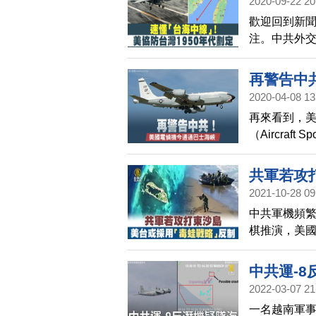
2020-09-22 20
放心。上一次
歡迎回到新
12日也在台
注。中共外交
上，「海峽中
「戴維斯線
再警告中
司令戴維斯
2020-04-08 13
而且判明具
再來看到，
（Aircraf
海峽。中華
美軍3月25
共軍若攻
2021-10-28 09
中共軍機頻
棋推演，美
就立即嚐到
中共運-
2022-03-07 21
一名越南軍事