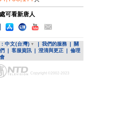
處可看新唐人
：
中文(台灣)
|
我們的服務
|
關
們
|
客服資訊
|
澄清與更正
|
倫理
會
Copyright ©2002-2023