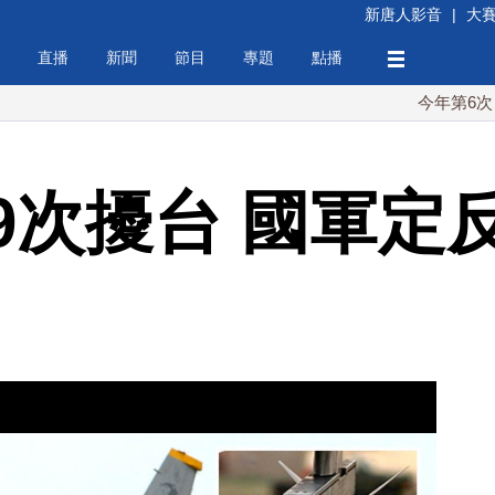
新唐人影音
|
大
直播
新聞
節目
專題
點播
今年第6次！朝鮮發
9次擾台 國軍定