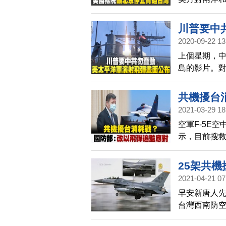
並與台灣恢
國都將嚴重
川普要中
除了調派戰
2020-09-22 13
天弓三型及
上個星期，
別區之後才
島的影片。
就將面臨大
中，盜用了
共機擾台
2021-03-29 18
空軍F-5E
示，目前搜
一些問題，
耗戰的因素，
25架共機
浬內。
2021-04-21 07
早安新唐人先
台灣西南防空
次。而美國