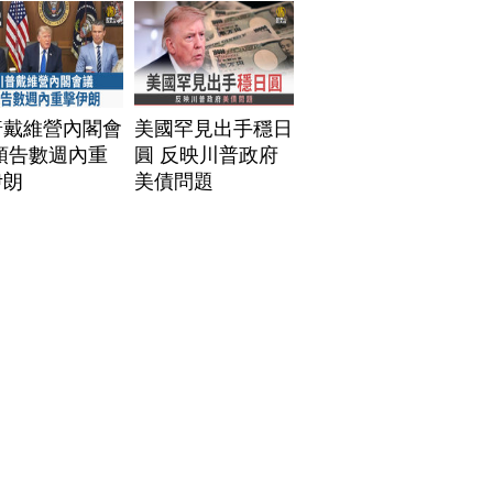
普戴維營內閣會
美國罕見出手穩日
預告數週內重
圓 反映川普政府
伊朗
美債問題