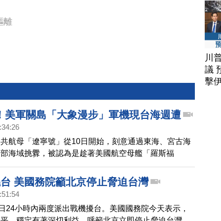
驅離
川
議 
擊
！美軍關島「大象漫步」軍機現台海週遭
:34:26
共航母「遼寧號」從10日開始，刻意通過東海、宮古海
東部海域挑釁，被認為是趁著美國航空母艦「羅斯福
因為中共肺炎疫情返港隔離，挑戰第一島鏈，不過美軍今
也在關島進行「大象漫步」的軍力展示，展現美軍在印太地
繞台 美國務院籲北京停止脅迫台灣
戰力。台美日的「區域聯防」模式也持續強化。
:51:54
0日24小時內兩度派出戰機擾台。美國國務院今天表示，
和平、穩定有著深切利益，呼籲北京立即停止脅迫台灣，