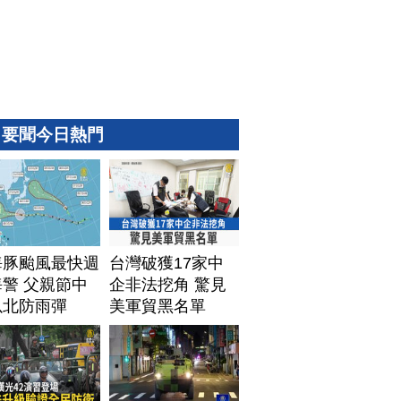
要聞今日熱門
海豚颱風最快週
台灣破獲17家中
警 父親節中
企非法挖角 驚見
以北防雨彈
美軍貿黑名單