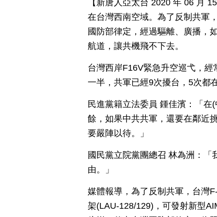
【新唐人亞太台 2020 年 06 
在台灣西南空域。為了反制共軍
國防部律定，經過驅離、廣播，
航道，讓共機飛不下去。
台灣西岸F16V緊急升空巡弋，經
一半，共軍已經9次擾台，5次都
民進黨籍立法委員 鍾佳濱：「在
餘，如果中共共軍，還要在鄰近
要嚴陣以待。」
國民黨立院黨團總召 林為洲：「
由。」
媒體報導，為了反制共軍，台灣F
架(LAU-128/129)，可發射