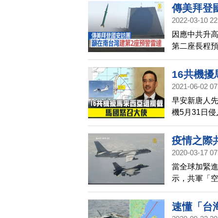
往南海的4架
傳美拜登
擊能力的先進
2022-03-10 22
說，美軍戰
因應中共升
也凸顯了在
第二座長程預
灣週邊在內
看到，台灣戰
16共機
2021-06-02 07
早安新唐人先
機5月31日
徑。共機型號
次警告中共
疫情之際
非常「可疑
2020-03-17 07
臣侯賽因已
當全球加緊
解釋。
示，共軍「空
灣西南方海
空中偵巡戰
速懂「台
區一帶。國防