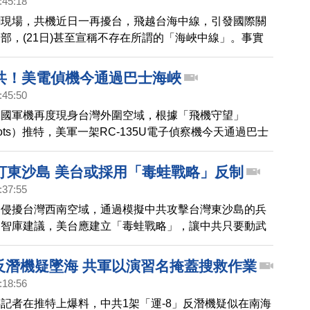
:45:18
共軍擾台的日期，是2月9日及10日。後來，美軍機2月
聞現場，共機近日一再擾台，飛越台海中線，引發國際關
灣海峽中線、台灣東部空域飛行，被認為是警告中共。
部，(21日)甚至宣稱不存在所謂的「海峽中線」。事實
線」是美軍1950年代協防台灣期間，所劃定的，又稱
」，依據《中美共同防禦條約》，當時的美國太平洋艦隊
共！美電偵機今通過巴士海峽
對美軍下指令表示，「只要中共的機、艦越過海峽中線，
:45:50
有敵意的話，協防台灣的美軍戰機，即可迎戰開火。」
美國軍機再度現身台灣外圍空域，根據「飛機守望」
t Spots）推特，美軍一架RC-135U電子偵察機今天通過巴士
民國國防部表示，對於週遭動態，國軍都能掌握。這也是
日以來，第五度有軍機接近台灣外圍空域的紀錄。
打東沙島 美台或採用「毒蛙戰略」反制
:37:55
繁侵擾台灣西南空域，通過模擬中共攻擊台灣東沙島的兵
國智庫建議，美台應建立「毒蛙戰略」，讓中共只要動武
苦果。
8反潛機疑墜海 共軍以演習名掩蓋搜救作業
:18:56
記者在推特上爆料，中共1架「運-8」反潛機疑似在南海