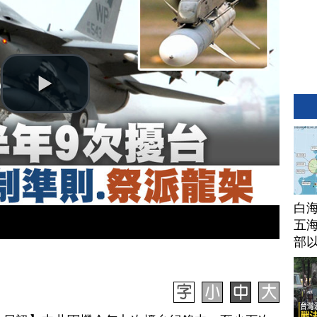
白
五海
部