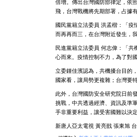
倍增。傳出台灣國防部律定，依
飛，台灣戰機將先期部署，占據
國民黨籍立法委員 洪孟楷：「疫
而再再而三，在台灣附近發生，
民進黨籍立法委員 何志偉：「共
心而來。疫情控制不力，為了對
立委鍾佳濱認為，共機擾台目的
國家看，讓局勢更複雜；台灣要
此外，台灣國防安全研究院日前
挑戰，中共透過經濟、資訊及準
手非重要利益，讓受害國難以決
新唐人亞太電視 黃亮戩 張東旭 