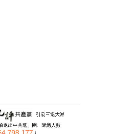
引發三退大潮
前退出中共黨、團、隊總人數
64,798,177
人