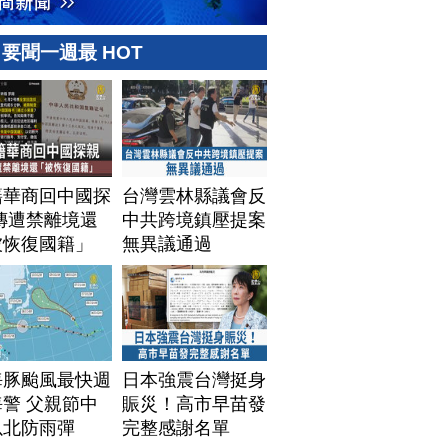
要聞一週最 HOT
籍華商回中國探
台灣雲林縣議會反
傳遭禁離境還
中共跨境鎮壓提案
被恢復國籍」
無異議通過
海豚颱風最快週
日本強震台灣挺身
警 父親節中
賑災！高市早苗發
以北防雨彈
完整感謝名單