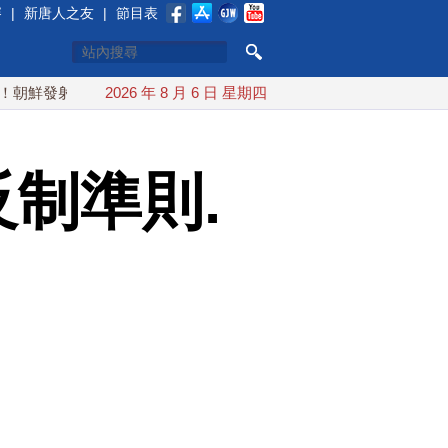
賽
|
新唐人之友
|
節目表
射彈道導彈 落日本EEZ外
2026 年 8 月 6 日 星期四
紅海戰火續升溫 也門胡塞武裝稱又
反制準則.