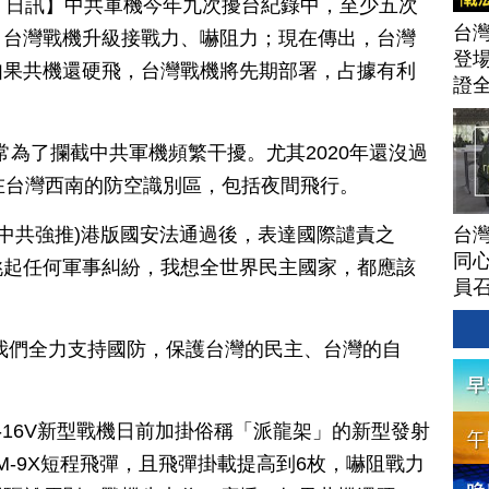
月 15 日訊】中共軍機今年九次擾台紀錄中，至少五次
台灣
，台灣戰機升級接戰力、嚇阻力；現在傳出，台灣
登場
如果共機還硬飛，台灣戰機將先期部署，占據有利
證
常為了攔截中共軍機頻繁干擾。尤其2020年還沒過
在台灣西南的防空識別區，包括夜間飛行。
台灣
(中共強推)港版國安法通過後，表達國際譴責之
同心
挑起任何軍事糾紛，我想全世界民主國家，都應該
員
我們全力支持國防，保護台灣的民主、台灣的自
-16V新型戰機日前加掛俗稱「派龍架」的新型發射
新型AIM-9X短程飛彈，且飛彈掛載提高到6枚，嚇阻戰力