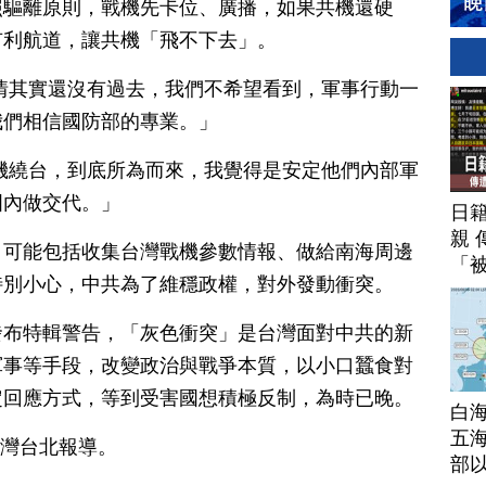
照驅離原則，戰機先卡位、廣播，如果共機還硬
有利航道，讓共機「飛不下去」。
情其實還沒有過去，我們不希望看到，軍事行動一
我們相信國防部的專業。」
機繞台，到底所為而來，我覺得是安定他們內部軍
國內做交代。」
日
親 
，可能包括收集台灣戰機參數情報、做給南海周邊
「
特別小心，中共為了維穩政權，對外發動衝突。
發布特輯警告，「灰色衝突」是台灣面對中共的新
軍事等手段，改變政治與戰爭本質，以小口蠶食對
定回應方式，等到受害國想積極反制，為時已晚。
白
五海
台灣台北報導。
部