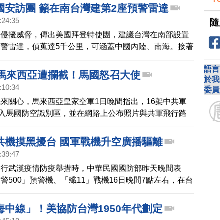
美軍F-16戰機，全都滿掛飛彈，包括，5枚具備超視距打
國安訪團 籲在南台灣建第2座預警雷達
中程空對空飛彈，和1枚AIM-9響尾蛇戰術飛彈。報導
:24:35
隨
機的現身，顯然是為了配合美軍羅斯福號航艦的行動，這
高侵擾威脅，傳出美國拜登特使團，建議台灣在南部設置
重大危機期間，美國如何將陸基空戰力量，投射到包括台
警雷達，偵蒐達5千公里，可涵蓋中國內陸、南海。接著
的地區。
略學者(10日)怎麼看待這項建議。
語言
擾馬來西亞遭攔截！馬國怒召大使
於我
:10:34
委員
來關心，馬來西亞皇家空軍1日晚間指出，16架中共軍
侵入馬國防空識別區，並在網路上公布照片與共軍飛行路
包括運20、伊爾76，馬來西亞空軍緊急升空攔截，並多
，但對方不予回應。馬來西亞軍方表示，中方飛機的行動
共機摸黑擾台 國軍戰機升空廣播驅離
」，已嚴重威脅到國家主權和航空安全。馬來西亞外交大
:39:47
發出外交抗議信，要召見中共駐馬來西亞大使，要求給予
進行武漢疫情防疫舉措時，中華民國國防部昨天晚間表
警500」預警機、「殲11」戰機16日晚間7點左右，在台
域進行飛行訓練，期間曾接近我國防空識別區，經國軍的
機適切應對，實施廣播驅離，共軍才飛離台灣的防空識別
海中線」！美協防台灣1950年代劃定
部表示，國軍運用聯合 情監偵作為，全程監偵，請國人