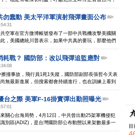
復對話，任何企圖以非和平方式決定台灣未來的作法，美
關切。對於中共戰機繞台，台灣政府高層官員表示，軍方
共勿蠢動 美太平洋軍演射飛彈畫面公布
機攔截及監控之外，地面的防空飛彈部隊更是備便因應，
:54:31
愛國者飛彈一路接力緊盯共機動向，直到遠離我國防空識
中共空軍在官方微博帳號發布了一部中共戰機攻擊美國關
解除任務。
對此，美國總統川普表示，如果中共真的要玩，那麼他們
問題。另外，也有許多民眾發現，中共空軍發布的影片
三部美國好萊塢電影的畫面。
消耗戰？ 國防部：改以飛彈追監應對
:34:08
空中擦撞事故，飛行員1死1失蹤，國防部副部長張哲今天表
救尚無最新進展，但搜索都會持續進行，也在訓練上看到
未來會努力精進減少這些成因，對於共機擾台，考慮到消
現在大多改以防空飛彈追監，確保共機不會進入台灣30
擾台之際 美軍F-16掛實彈出勤照曝光
:57:01
來關心台海局勢，4月12日，中共曾出動25架軍機侵犯
識別區(ADIZ)，是台灣國防部公布動態以來架數最多一
目
軍事網站披露，最新曝光的照片證實，當天從日本基地飛
4