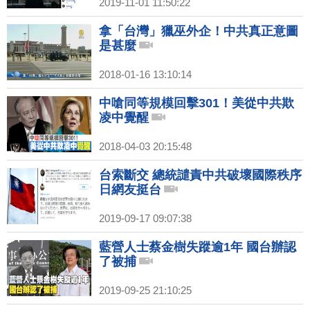
2019-11-01 11:50:22
拿「台灣」獵巫外企！中共真正意圖
是甚麼
2018-01-16 13:10:14
中嗆同等規模回擊301！美從中共欺
凌中覺醒
2018-04-03 20:15:48
台索斷交 總統譴責中共破壞國際秩序
日網友挺台
2019-09-17 09:07:38
藍營人士蔡金樹失蹤逾1年 國台辦認
了被捕
2019-09-25 21:10:25