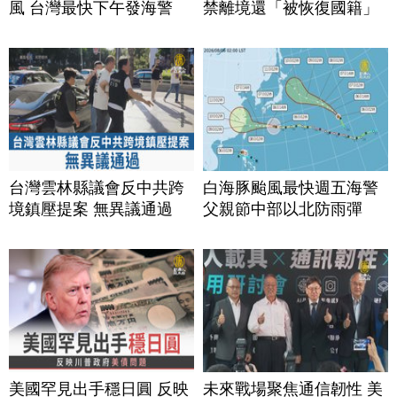
風 台灣最快下午發海警
禁離境還「被恢復國籍」
台灣雲林縣議會反中共跨
白海豚颱風最快週五海警
境鎮壓提案 無異議通過
父親節中部以北防雨彈
美國罕見出手穩日圓 反映
未來戰場聚焦通信韌性 美