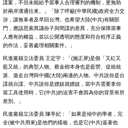
諜案，不但未能給予當事人合理審判的機制，更無助
於兩岸溝通往來。」「除了呼籲(中華民國)政府全力交
涉，讓無辜者及早回台灣。也希望大陸(中共)有關部
門，應該思索異議份子與間諜的差異，充分保障當事
人應有的權益，並以公開透明的態度和符合程序正義
的作法，妥善處理相關案件。」
民進黨籍立法委員 王定宇：「(施正屏)是個「又紅又
藍又統」的典型人物。蔡金樹本身也是藍營、促統統
派、遊走台灣與中國(大陸)兩邊的人物。中共說你是台
諜就台諜、中共說你是嫖妓就嫖妓，當中共需要拿你
當工具使用時，它(中共)的迫害不會因為你的背景有所
差別。」
民進黨籍立法委員 陳亭妃：「如果是傾中的學者，完
全(被中共用來)是他們的樣板，也是它(中共)逼著他