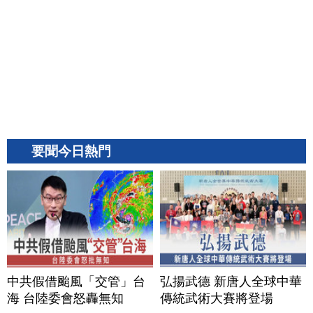
要聞今日熱門
中共假借颱風「交管」台
弘揚武德 新唐人全球中華
海 台陸委會怒轟無知
傳統武術大賽將登場