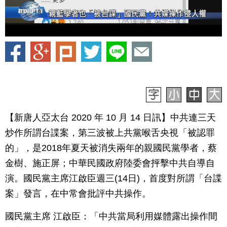
【新唐人亞太台 2020 年 10 月 14 日訊】中共連三天
炒作所謂台諜案，第三波被上共黨喉舌央視「被認罪
的」，是2018年夏天被消失兩年的親國民黨學者，蔡
金樹、施正屏；中華民國政府陸委會抨擊中共自導自
演。國民黨主席江啟臣週三(14日)，首度對所謂「台諜
案」發言，在中常會批評中共操作。
國民黨主席 江啟臣：「中共當局利用媒體露出操作間