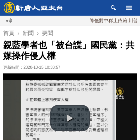
降低對中稀土依賴 川普宣布礦
首頁
›
新聞
›
要聞
親藍學者也「被台諜」國民黨：共
媒操作侵人權
更新時間：2020-10-15 10:33:57