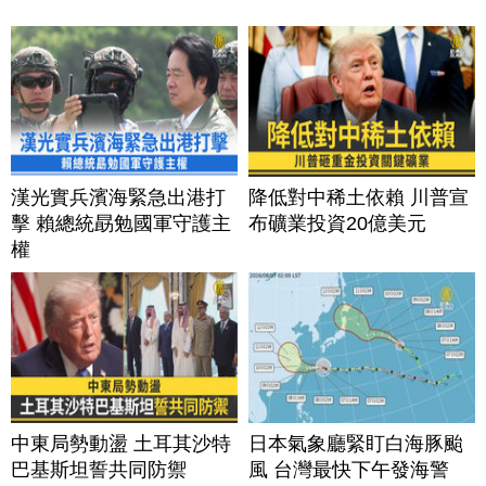
漢光實兵濱海緊急出港打
降低對中稀土依賴 川普宣
擊 賴總統勗勉國軍守護主
布礦業投資20億美元
權
中東局勢動盪 土耳其沙特
日本氣象廳緊盯白海豚颱
巴基斯坦誓共同防禦
風 台灣最快下午發海警