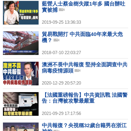
藍營人士蔡金樹失蹤1年多 國台辦吐
實被捕
2019-09-25 13:36:33
貿易戰開打 中共面臨40年來最大危
機？
2018-07-10 22:03:27
澳洲不畏中共報復 堅持全面調查中共
病毒疫情源頭
2020-12-29 20:57:20
【法國重磅報告】中共資訊戰 法國警
告：台灣被攻擊最嚴重
2021-09-29 17:17:56
中共報復？央視稱32歲台籍男在浙江