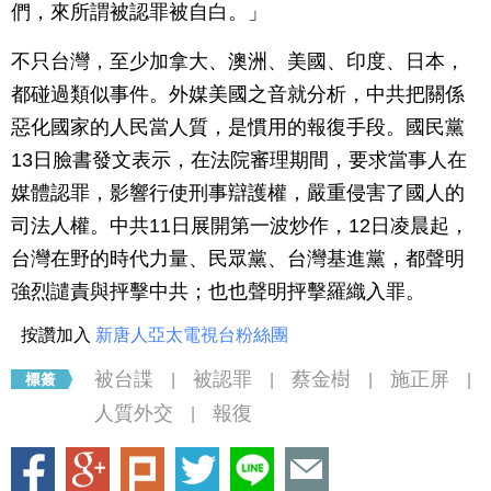
們，來所謂被認罪被自白。」
不只台灣，至少加拿大、澳洲、美國、印度、日本，
都碰過類似事件。外媒美國之音就分析，中共把關係
惡化國家的人民當人質，是慣用的報復手段。國民黨
13日臉書發文表示，在法院審理期間，要求當事人在
媒體認罪，影響行使刑事辯護權，嚴重侵害了國人的
司法人權。中共11日展開第一波炒作，12日凌晨起，
台灣在野的時代力量、民眾黨、台灣基進黨，都聲明
強烈譴責與抨擊中共；也也聲明抨擊羅織入罪。
按讚加入
新唐人亞太電視台粉絲團
被台諜
被認罪
蔡金樹
施正屏
|
|
|
|
人質外交
報復
|