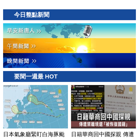
今日整點新聞
要聞一週最 HOT
日本氣象廳緊盯白海豚颱
日籍華商回中國探親 傳遭