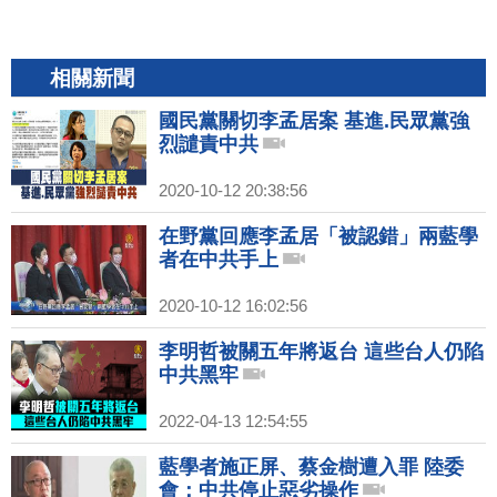
相關新聞
國民黨關切李孟居案 基進.民眾黨強
烈譴責中共
2020-10-12 20:38:56
在野黨回應李孟居「被認錯」兩藍學
者在中共手上
2020-10-12 16:02:56
李明哲被關五年將返台 這些台人仍陷
中共黑牢
2022-04-13 12:54:55
藍學者施正屏、蔡金樹遭入罪 陸委
會：中共停止惡劣操作