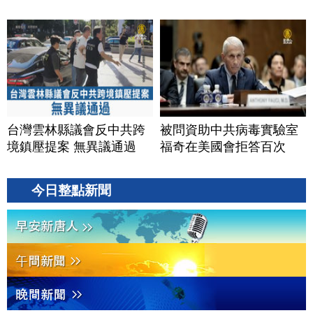
台灣雲林縣議會反中共跨
被問資助中共病毒實驗室
境鎮壓提案 無異議通過
福奇在美國會拒答百次
今日整點新聞