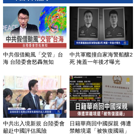
中共假借颱風「交管」台
中共軍艦撞自家海警船釀2
海 台陸委會怒轟無知
死 掩蓋一年後才曝光
中共出入境新規 台陸委會
日籍華商回中國探親 傳遭
籲赴中國評估風險
禁離境還「被恢復國籍」