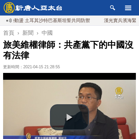
動盪 土耳其沙特巴基斯坦誓共同防禦
漢光實兵濱海緊急出港
首頁
›
新聞
›
中國
旅美維權律師：共產黨下的中國沒
有法律
更新時間：2021-04-15 21:28:55