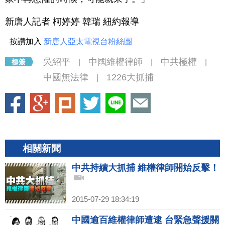
新唐人記者 柯婷婷 韓瑞 紐約報導
按讚加入
新唐人亞太電視台粉絲團
吳紹平
中國維權律師
中共極權
|
|
|
中國無法律
1226大抓捕
|
相關新聞
中共持續大抓捕 維權律師開始反擊！
2015-07-29 18:34:19
中國逾百維權律師遭逮 台緊急聲援關