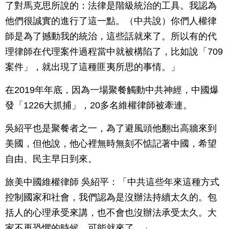
了對馬克思所說的：法律是階級統治的工具。我認為
他們很誠實的進行了這一點。（中共說）你們人權律
師是為了撼動我的統治，這些話就來了。所以有的代
理律師在代理案件過程當中就被構陷了，比如說「709
案件」，就出現了這種匪夷所思的事情。」
在2019年年底，因為一場聚餐觸動中共神經，中國爆
發「1226大抓捕」，20多名維權律師被牽連。
吳紹平也是聚餐者之一，為了避風頭他翻出高牆來到
美國，但他說，他心裡無時無刻不惦記著中國，希望
自由、民主早日到來。
旅美中國維權律師 吳紹平：「中共這些年來這種方式
控制國家和社會，我們認為是沒辦法持續太久的。包
括人的心理承受來講，也不會也沒辦法承受太久。大
家不再恐懼的時候，可能就來了。」