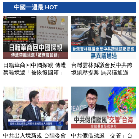
中國一週最 HOT
日籍華商回中國探親 傳遭
台灣雲林縣議會反中共跨
禁離境還「被恢復國籍」
境鎮壓提案 無異議通過
中共出入境新規 台陸委會
中共假借颱風「交管」台