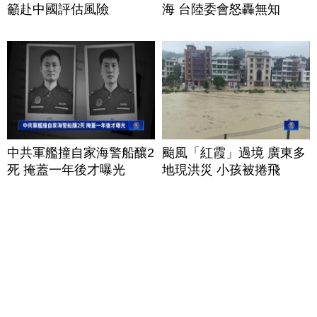
籲赴中國評估風險
海 台陸委會怒轟無知
中共軍艦撞自家海警船釀2
颱風「紅霞」過境 廣東多
死 掩蓋一年後才曝光
地現洪災 小孩被捲飛