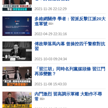
2021-11-26 22:12:29
多維網關停 學者：習派反擊江派20大
進軍號
2022-04-29 22:31:16
傅政華落馬內幕 曾操控四千警察對抗
習
2021-10-03 09:24:34
「習江胡」同時名列黨媒頭條 習江鬥
再添變數？
2021-11-08 15:43:33
內鬥激烈 習高調示軍權 大動作不尋
常