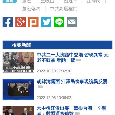
董宏
王岐山
習近平
江澤民
|
|
|
|
董宏落馬
中共高層權鬥
|
相關新聞
中共二十大抗議中登場 習現異常 元
老不鼓掌 看點一覽
2022-10-19 17:02:30
胡錦濤露面 江澤民喪事現詭異反覆
2022-12-06 13:36:02
六中後江派出聲「牽掛台灣」？學
者：對習逼宮信號