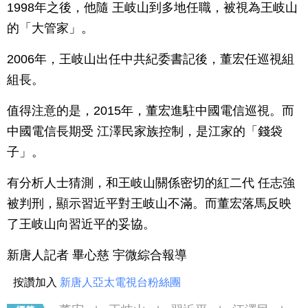
1998年之後，他隨 王岐山到多地任職，被視為王岐山
的「大管家」。
2006年，王岐山出任中共紀委書記後，董宏任巡視組
組長。
值得注意的是，2015年，董宏進駐中國電信巡視。而
中國電信長期受 江澤民家族控制，是江家的「錢袋
子」。
有分析人士猜測，和王岐山關係密切的紅二代 任志強
被判刑，顯示習近平對王岐山不滿。而董宏落馬反映
了王岐山向習近平的妥協。
新唐人記者 畢心慈 宇微綜合報導
按讚加入
新唐人亞太電視台粉絲團