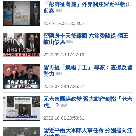
「彭帥征高麗」外界關注習近平斬江
前奏
2021-11-05 13:09:05
習隱身十天後露面 六常委隨從 獨王
岐山缺席
2022-09-28 17:27:16
習再提「鐵帽子王」 專家：震攝反習
勢力
2022-07-28 17:35:57
元老集團謀政變 習大動作劍指「老老
虎」？
2022-10-01 20:53:31
習近平兩大軍隊人事任命 分別指向江