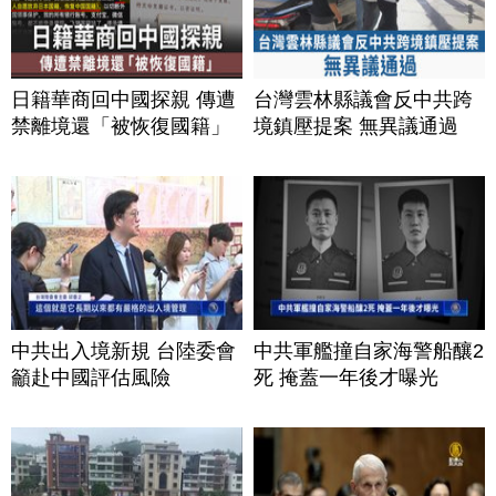
日籍華商回中國探親 傳遭
台灣雲林縣議會反中共跨
禁離境還「被恢復國籍」
境鎮壓提案 無異議通過
中共出入境新規 台陸委會
中共軍艦撞自家海警船釀2
籲赴中國評估風險
死 掩蓋一年後才曝光