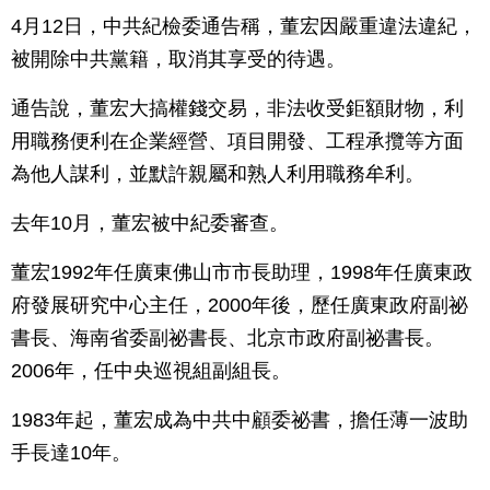
4月12日，中共紀檢委通告稱，董宏因嚴重違法違紀，
被開除中共黨籍，取消其享受的待遇。
通告說，董宏大搞權錢交易，非法收受鉅額財物，利
用職務便利在企業經營、項目開發、工程承攬等方面
為他人謀利，並默許親屬和熟人利用職務牟利。
去年10月，董宏被中紀委審查。
董宏1992年任廣東佛山市市長助理，1998年任廣東政
府發展研究中心主任，2000年後，歷任廣東政府副祕
書長、海南省委副祕書長、北京市政府副祕書長。
2006年，任中央巡視組副組長。
1983年起，董宏成為中共中顧委祕書，擔任薄一波助
手長達10年。