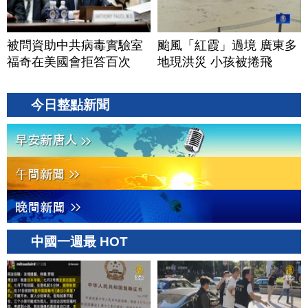
被問資助中共病毒實驗室
颱風「紅霞」過境 廣東多
福奇在美國會拒答百次
地現洪災 小孩被捲飛
今日整點新聞
中國一週最 HOT