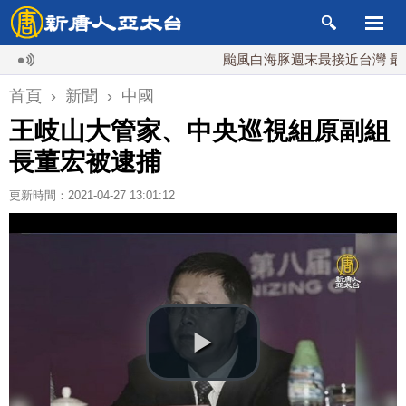
颱風白海豚週末最接近台灣 最快9日
首頁
›
新聞
›
中國
王岐山大管家、中央巡視組原副組
長董宏被逮捕
更新時間：2021-04-27 13:01:12