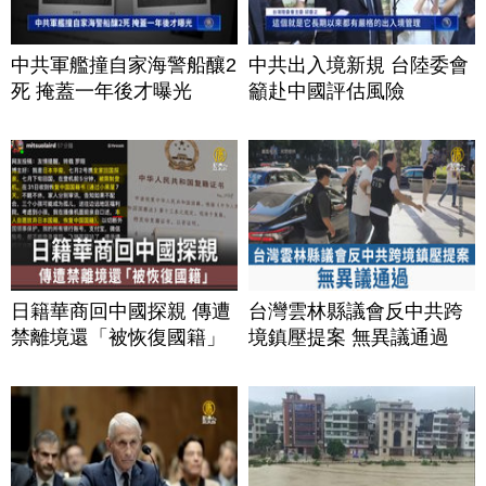
中共軍艦撞自家海警船釀2
中共出入境新規 台陸委會
死 掩蓋一年後才曝光
籲赴中國評估風險
日籍華商回中國探親 傳遭
台灣雲林縣議會反中共跨
禁離境還「被恢復國籍」
境鎮壓提案 無異議通過