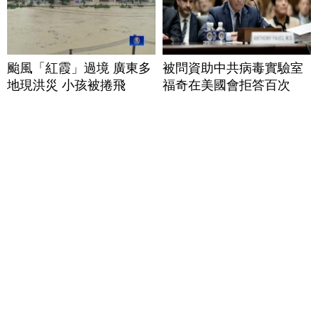
颱風「紅霞」過境 廣東多
被問資助中共病毒實驗室
地現洪災 小孩被捲飛
福奇在美國會拒答百次