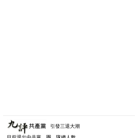
引發三退大潮
目前退出中共黨、團、隊總人數