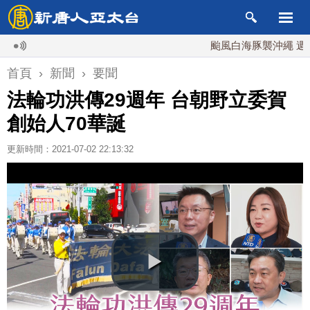
颱風白海豚襲沖繩 週末最近台
首頁
›
新聞
›
要聞
法輪功洪傳29週年 台朝野立委賀
創始人70華誕
更新時間：2021-07-02 22:13:32