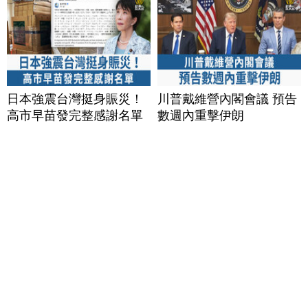
日本強震台灣挺身賑災！
川普戴維營內閣會議 預告
高市早苗發完整感謝名單
數週內重擊伊朗