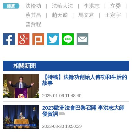
法輪功
法輪大法
李洪志
立委
|
|
|
|
蔡其昌
趙天麟
馬文君
王定宇
|
|
|
|
曾資程
相關新聞
【特稿】法輪功創始人傳功和生活的
故事
2025-01-06 11:48:40
2023歐洲法會巴黎召開 李洪志大師
發賀詞
2023-08-30 19:50:29