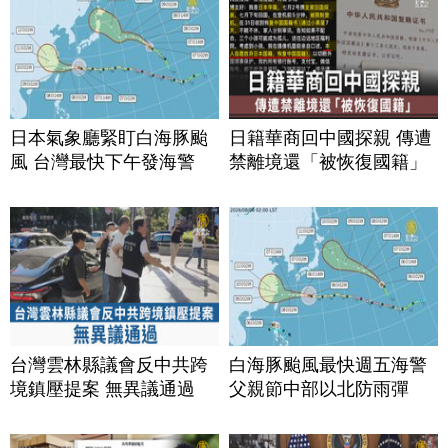
日本氣象廳緊盯白海豚颱
日籍華商回中國探親 傳遭
風 台灣最快下午發海警
禁離境還「被恢復國籍」
台灣雲林縣議會反中共跨
白海豚颱風最快週五海警
境鎮壓提案 無異議通過
父親節中部以北防雨彈