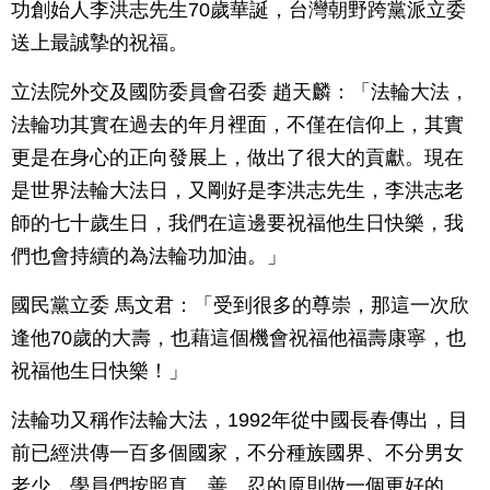
功創始人李洪志先生70歲華誕，台灣朝野跨黨派立委
送上最誠摯的祝福。
立法院外交及國防委員會召委 趙天麟：「法輪大法，
法輪功其實在過去的年月裡面，不僅在信仰上，其實
更是在身心的正向發展上，做出了很大的貢獻。現在
是世界法輪大法日，又剛好是李洪志先生，李洪志老
師的七十歲生日，我們在這邊要祝福他生日快樂，我
們也會持續的為法輪功加油。」
國民黨立委 馬文君：「受到很多的尊崇，那這一次欣
逢他70歲的大壽，也藉這個機會祝福他福壽康寧，也
祝福他生日快樂！」
法輪功又稱作法輪大法，1992年從中國長春傳出，目
前已經洪傳一百多個國家，不分種族國界、不分男女
老少，學員們按照真、善、忍的原則做一個更好的