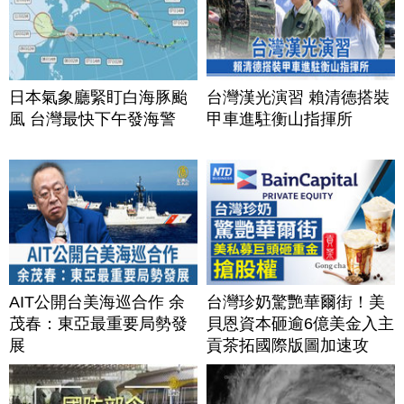
日本氣象廳緊盯白海豚颱
台灣漢光演習 賴清德搭裝
風 台灣最快下午發海警
甲車進駐衡山指揮所
AIT公開台美海巡合作 余
台灣珍奶驚艷華爾街！美
茂春：東亞最重要局勢發
貝恩資本砸逾6億美金入主
展
貢茶拓國際版圖加速攻
美？｜#財經新聞｜
20260806(四)