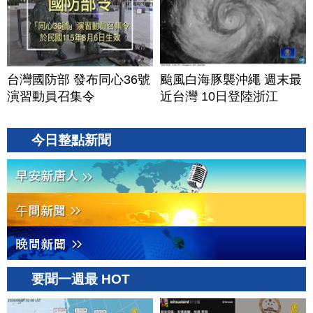
台灣國防部 發布同心36號
颱風白海豚襲沖繩 週末最
演習動員召集令
近台灣 10日登陸浙江
今日整點新聞
要聞一週最 HOT