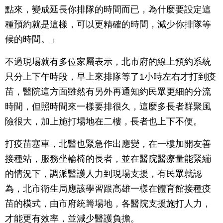
點來，變成延長你排隊的時間而已，為什麼要設定這
種預約就是這樣，可以更精確的時間，減少你排隊等
候的時間。」
不過現場就有多位家屬表示，北市府的線上預約系統
只分上下午時段，早上來排隊等了1小時左右才打到疫
苗，醫院這方面雖然有另外再通知約民眾更細的分流
時間，但照時間來一樣要排很久，這麼多長者群聚風
險很大，加上施打場地在二樓，長者也上下不便。
打疫苗塞車，北醫也緊急作出應變，在一樓加開友善
接種站，服務坐輪椅的長者，並在醫院醫療量能緊繃
的情況下，調派醫護人力到現場支援，有民眾就認
為，北市衛生局應該學習跟高雄一樣在體育館接種疫
苗的模式，由市府統籌場地，各醫院支援施打人力，
才能更有效率，並減少醫護負擔。