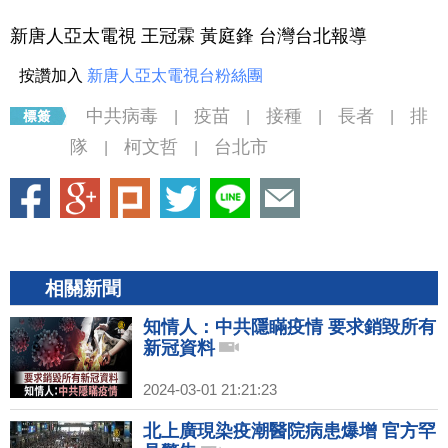
新唐人亞太電視 王冠霖 黃庭鋒 台灣台北報導
按讚加入
新唐人亞太電視台粉絲團
中共病毒
疫苗
接種
長者
排
|
|
|
|
隊
柯文哲
台北市
|
|
相關新聞
知情人：中共隱瞞疫情 要求銷毀所有
新冠資料
2024-03-01 21:21:23
北上廣現染疫潮醫院病患爆增 官方罕