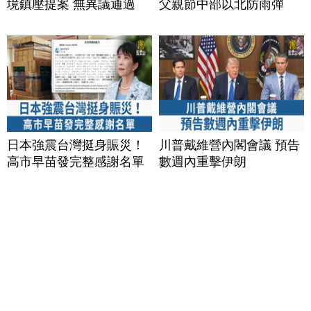
境鎮壓提案 無異議通過
父親節中部以北防雨彈
日本強震台灣挺身賑災！
川普戴維營內閣會議 預告
高市早苗發完整感謝名單
數週內重擊伊朗