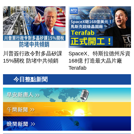
川普簽行政令對多晶矽課
SpaceX、特斯拉德州斥資
15%關稅 防堵中共傾銷
168億 打造最大晶片廠
Terafab
今日整點新聞