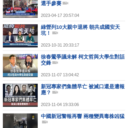
選手參賽
2023-04-17 20:57:04
綠營列10大親中退將 朝共成國安天
坑！
2023-10-31 20:33:17
徐春鶯爭議未解 柯文哲與大學生對話
交鋒
2023-11-07 13:04:42
新冠專家們集體早亡 被滅口還是遭報
應？
2023-11-04 19:33:06
中國新冠警報再響 兩種變異毒株凶猛