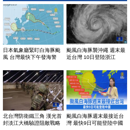
日本氣象廳緊盯白海豚颱
颱風白海豚襲沖繩 週末最
風 台灣最快下午發海警
近台灣 10日登陸浙江
北台灣防衛鐵三角 漢光首
颱風白海豚週末最接近台
封淡江大橋驗證阻敵戰略
灣 最快9日可能登陸中國