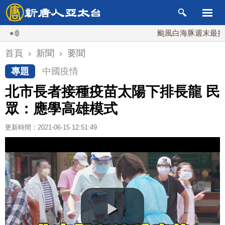
颱風白海豚週末最接近台灣
首頁
›
新聞
›
要聞
專題
中國疫情
北市長者接種疫苗太陽下排長龍 民
眾：應學高雄模式
更新時間：2021-06-15 12:51:49