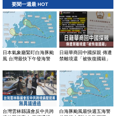
要聞一週最 HOT
日本氣象廳緊盯白海豚颱
日籍華商回中國探親 傳遭
風 台灣最快下午發海警
禁離境還「被恢復國籍」
台灣雲林縣議會反中共跨
白海豚颱風最快週五海警