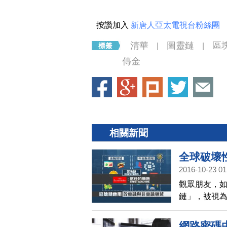
按讚加入
新唐人亞太電視台粉絲團
清華
圖靈鏈
區
|
|
傳金
相關新聞
全球破壞
2016-10-23 01
聚焦
觀眾朋友，
鏈」，被視為
家就這樣說
意，也會改
網路密碼