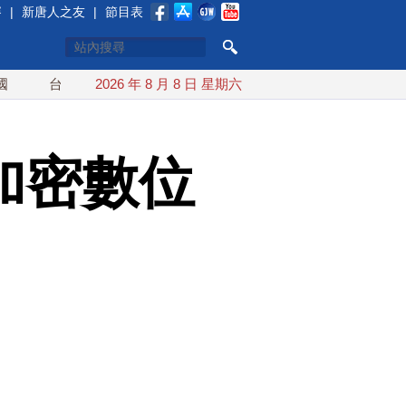
賽
|
新唐人之友
|
節目表
灣漢光首結合城鎮演習 AIT連續發文讚「韌性台灣」
2026 年 8 月 8 日 星期六
搞分化？
加密數位