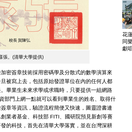
花
同樂
獻
張。(清華大學提供)
鏈加密簽章技術採用密碼學及分散式的數學演算來
一旦被寫上去，包括原始發證單位在內的任何人都
任。畢業生未來求學或求職時，只要提供一組網路
司人資部門上網一點就可以看到畢業生的姓名、取得什
鏈簽章等資訊，驗證流程簡便又快速，圖靈證書連
業者基金、科技部 FITI、國研院預見新創等賽
研發的科技，首先在清華大學落實，並在台灣深耕