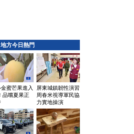
地方今日熱門
心金蜜芒果進入
屏東城鎮韌性演習
 品嚐夏果正
周春米視導軍民協
時
力實地操演