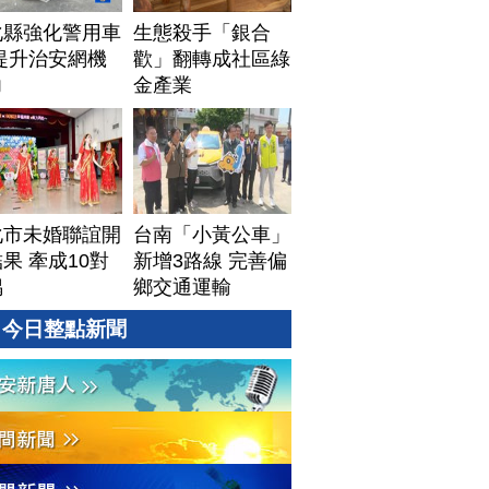
化縣強化警用車
生態殺手「銀合
提升治安網機
歡」翻轉成社區綠
力
金產業
化市未婚聯誼開
台南「小黃公車」
果 牽成10對
新增3路線 完善偏
偶
鄉交通運輸
今日整點新聞