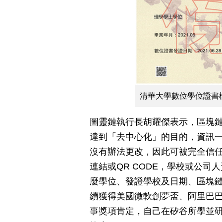
清華大學數位學位證書樣
圖靈鏈執行長胡耀傑表示，區塊
達到「去中心化」的目的，資訊
沒有辦法更改，因此可被完全信
連結或QR CODE，學校或公
麼學位、發證學校及日期、區塊
續獲得美國微軟創夢盃、阿里巴巴創
事獎項肯定，自己在矽谷所學並