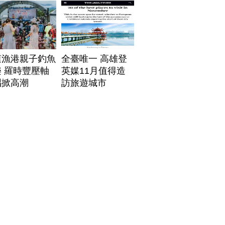
帶
蓮漁港親子釣魚
全臺唯一 高雄登
 羅時豐壓軸
英媒11月值得造
唱掀高潮
訪旅遊城市