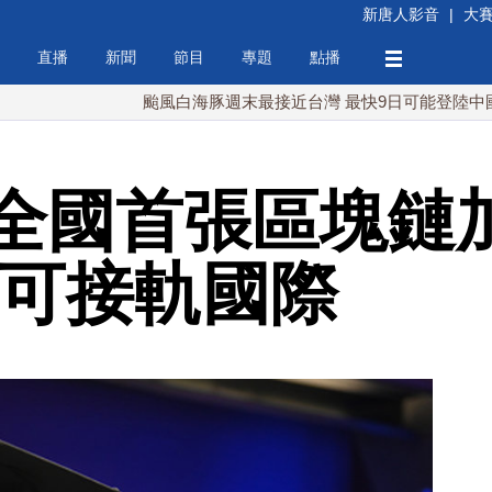
新唐人影音
|
大
直播
新聞
節目
專題
點播
颱風白海豚週末最接近台灣 最快9日可能登陸中國
台
全國首張區塊鏈
 可接軌國際