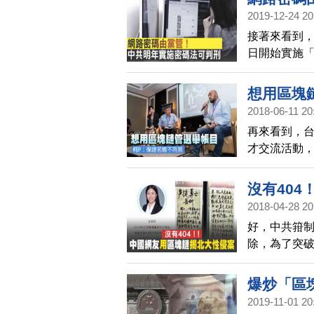
2019-12-24 20
接著來看到，
日開始實施
雲表示，中
會有問題，
想用區塊
2018-06-11 20
再來看到，
才交流活動，
用，希望透
產業，與國
沒有40
2018-04-28 20
好，中共箝
除，為了突
料，放在虛
包括外媒《Fo
爆炒「區
友熱議。
2019-11-01 20