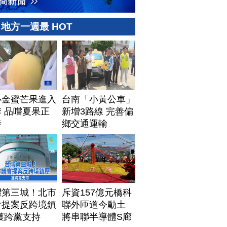
地方一週最 HOT
心金蜜芒果進入
台南「小黃公車」
 品嚐夏果正
新增3路線 完善偏
時
鄉交通運輸
灣第三城！北市
斥資157億元橋科
會提案反跨境鎮
聯外匝道今動土
獲跨黨支持
將串聯半導體S廊