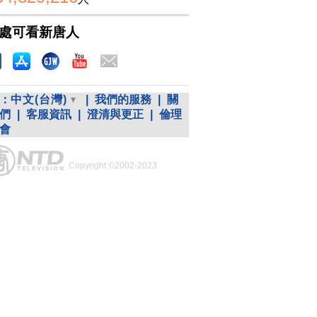
處可看新唐人
：
中文(台灣)
|
我們的服務
|
關
們
|
客服資訊
|
澄清與更正
|
倫理
會
Copyright ©2002-2023