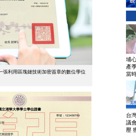
埔
產季
一張利用區塊鏈技術加密簽章的數位學位
當
台
議
壓 