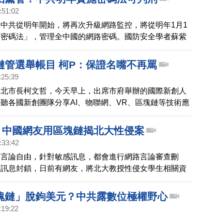
:51:02
中共從明年開始，將再次升級網路監控，將從明年1月1
「密碼法」，管理全中國的網路密碼。國防安全學者蘇紫
共這是要全面掌控所有網路訊息，日後可能連秘密通訊都
這才是最恐怖的。
鏈管選舉帳目 柯P：保證名嘴不再罵
:25:39
台北市長柯文哲，今天早上，出席市府舉辦的國際新創人
聽各國新創團隊分享AI、物聯網、VR、區塊鏈等技術應
過活動，將世界新創能量引進台北市，也讓台北的各領域
際團隊媒合。
4！中國網友用區塊鏈揭北大性侵案
:33:42
制言論自由，針對敏感訊息，都會進行網路言論審查刪
破訊息封鎖，日前有網友，將北大教授性侵女學生相關資
擬貨幣交易網上，運用區塊鏈技術，讓訊息無法被刪除，
rtune》《bloomberg》都跟進報導，消息也引發中國網
塊鏈」脫鉤美元？中共露數位極權野心
:19:22