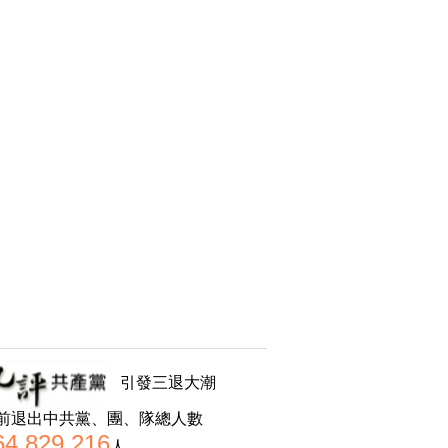
引發三退大潮
前退出中共黨、團、隊總人數
64,829,216
人