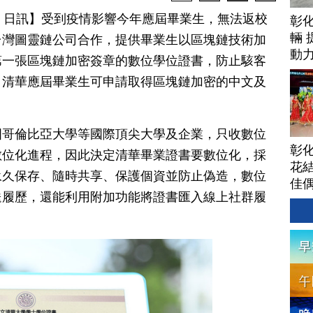
月 24 日訊】受到疫情影響今年應屆畢業生，無法返校
彰
輛 
台灣圖靈鏈公司合作，提供畢業生以區塊鏈技術加
動
第一張區塊鏈加密簽章的數位學位證書，防止駭客
。清華應屆畢業生可申請取得區塊鏈加密的中文及
國哥倫比亞大學等國際頂尖大學及企業，只收數位
彰
數位化進程，因此決定清華畢業證書要數位化，採
花結
永久保存、隨時共享、保護個資並防止偽造，數位
佳
送履歷，還能利用附加功能將證書匯入線上社群履