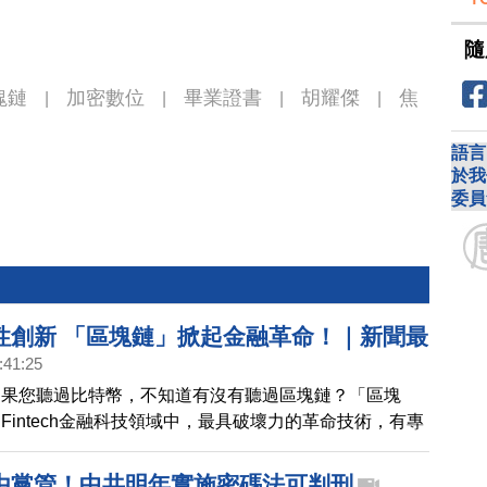
隨
塊鏈
加密數位
畢業證書
胡耀傑
焦
|
|
|
|
語言
於我
委員
性創新 「區塊鏈」掀起金融革命！｜新聞最
:41:25
如果您聽過比特幣，不知道有沒有聽過區塊鏈？「區塊
Fintech金融科技領域中，最具破壞力的革命技術，有專
，區塊鏈，不只會搶走銀行、金融交易和信用卡公司的生
變所有交易流程，到底甚麼是區塊鏈，帶您來看。
由黨管！中共明年實施密碼法可判刑