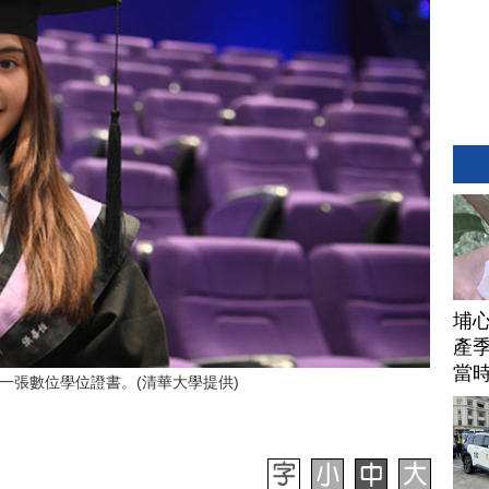
埔
產季
當
一張數位學位證書。(清華大學提供)