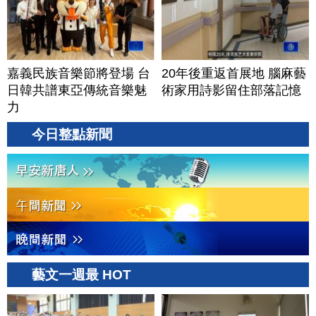
嘉義民族音樂節將登場 台
20年後重返首展地 腦麻藝
日韓共譜東亞傳統音樂魅
術家用詩影留住部落記憶
力
今日整點新聞
藝文一週最 HOT