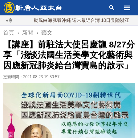
颱風白海豚襲沖繩 週末最近台灣 10日登陸浙江
川普預
首頁
›
新聞
›
藝文
【講座】前駐法大使呂慶龍 8/27分
享「淺談法國生活美學文化藝術與
因應新冠肺炎給台灣寶島的啟示」
更新時間：2021-08-23 19:50:57