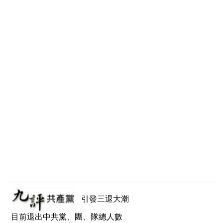
引發三退大潮
目前退出中共黨、團、隊總人數