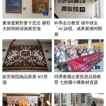
畫筆凝聚對妻子思念 膠彩
科學走出教室 雄中雄女
大師簡錦清個展登場
「AI 詠唱」成果展潮州開
展
故宮南院織品新展 8/1登
同濟會攜企業投資品德教
場
育 七校國小獲教材資源