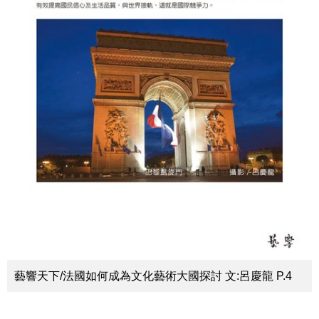
藝響天下/法國如何成為文化藝術大國探討 文:呂慶龍 P.4