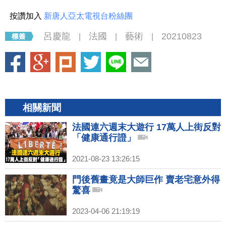
按讚加入
新唐人亞太電視台粉絲團
呂慶龍
法國
藝術
20210823
|
|
|
相關新聞
法國連六週末大遊行 17萬人上街反對
「健康通行證」
2021-08-23 13:26:15
門後舊畫竟是大師巨作 賣老宅意外得
驚喜
2023-04-06 21:19:19