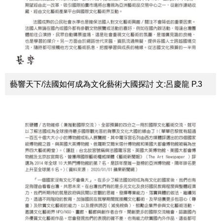
藝響天下/法國如何成為文化藝術大國探討 文:呂慶龍 P.3