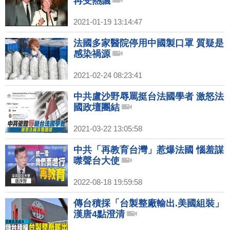
再受熱議
2021-01-19 13:14:47
法國多家醫院停用中國製口罩 質疑是
感染禍源
2021-02-24 08:23:41
中共盧沙野辱罵挺台法國學者 激怒法
國政壇團結
2021-03-22 13:05:58
中共「再教育台灣」惹爆法國 惱羞謀
噤聲台大使
2022-08-18 19:59:58
傳台積採「台製整廠輸出.美國組裝」
漢唐4點澄清