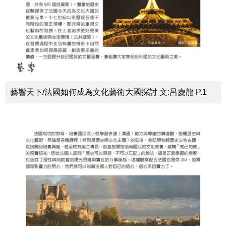
藝響天下/法國如何成為文化藝術大國探討 文:呂慶龍 P.1