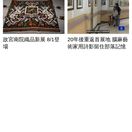
故宮南院織品新展 8/1登
20年後重返首展地 腦麻藝
場
術家用詩影留住部落記憶