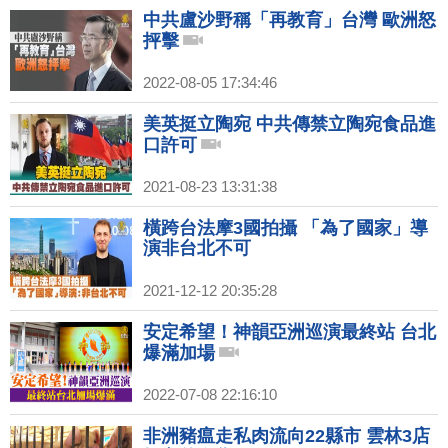
中共盧沙野稱「再教育」台灣 歐洲怒
抨擊
2022-08-05 17:34:46
美英挺立陶宛 中共傳禁立陶宛食品進
口許可
2021-08-23 13:31:38
橫跨台法摩3國拍攝 「為了國家」導
演非台北不可
2021-12-12 20:35:28
安定希望！神韻亞洲巡演最終站 台北
爆滿加場
2022-07-08 22:16:10
非洲豬瘟走私肉流向22縣市 雲林3店