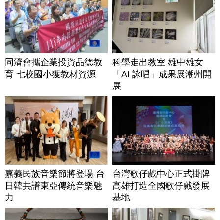
同濟會攜企業投資品德教
科學走出教室 雄中雄女
育 七校國小獲教材資源
「AI 詠唱」成果展潮州開
展
嘉義民族音樂節將登場 台
台灣歌仔戲中心正式掛牌
日韓共譜東亞傳統音樂魅
高雄打造全國歌仔戲發展
力
基地