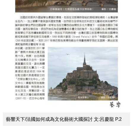
藝響天下/法國如何成為文化藝術大國探討 文:呂慶龍 P.2