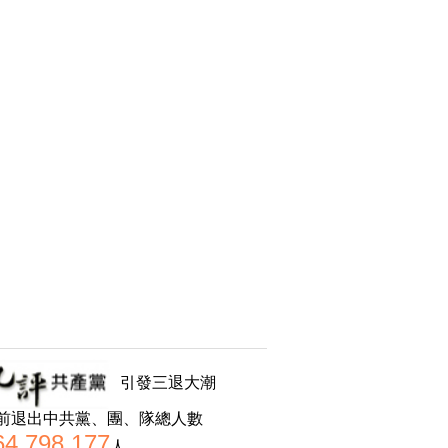
引發三退大潮
前退出中共黨、團、隊總人數
64,798,177
人