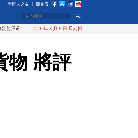
賽
|
新唐人之友
|
節目表
彈 落日本EEZ外
2026 年 8 月 6 日 星期四
紅海戰火續升溫 也門胡塞武裝稱又襲擊沙
物 將評