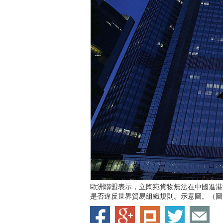
歐洲聯盟表示，立陶宛貨物無法在中國進港
是否違反世界貿易組織規則。示意圖。（圖／Ge