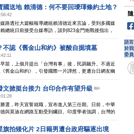
迫台灣改名，只會讓立陶宛信譽盡失。
賣國送地 賴清德：何不要回璦琿條約土地？
隨
:56:42
外媒路透社大篇幅報導總統賴清德近來言論，受到多國媒
賴總統日前接受台媒專訪，談到823金門炮戰後指出，
的，根本就不是為了中國領土問題，否則，中共現在就會
語言
回龐大的中國土地。
？不認《舊金山和約》被酸自掘墳墓
於我
委員
:42:11
市早苗，上個月提出「台灣有事」後，民調飆升。不過近
認《舊金山和約》，引發國際一片譁然，更遭台日網友幽
本前議員表達，難道現在台灣還是日本領土嗎？台灣外交
強調中華民國台灣與中共互不隸屬。
發文掀挺台接力 台印合作有望升級
:01:28
迪勝選，昨天宣誓就職，宣布進入第三任期。日前，中華
清德與莫迪在網路互動受到矚目。印度學者強調，台灣的
防衛，都攸關印度利益，雙方的關係應該超越經濟領域。
星旗拍矮化片 2日籍男遭台政府驅逐出境