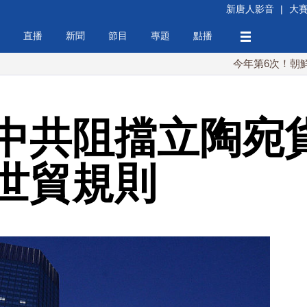
新唐人影音
|
大
直播
新聞
節目
專題
點播
今年第6次！朝鮮發射彈道導
中共阻擋立陶宛貨
世貿規則