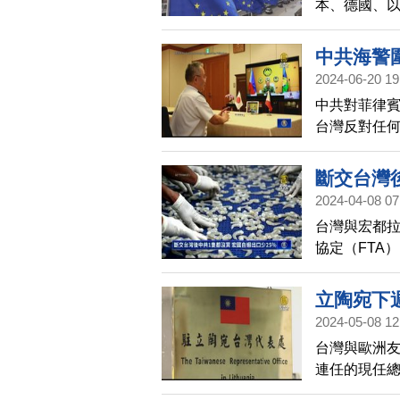
本、德國、
中共海警
2024-06-20 19
中共對菲律
台灣反對任
軍事脅迫。
域和平穩定
斷交台灣
諾。此外，
2024-04-08 07
行視訊通話
台灣與宏都拉
隊始終站在
協定（FTA
高，加上台宏
稅，墨西哥
立陶宛下
（Andah）
2024-05-08 12
低於去年前3月
台灣與歐洲
連任的現任
稱。這番言