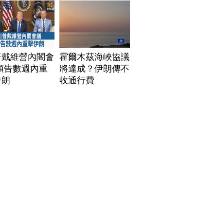
普戴維營內閣會
霍爾木茲海峽協議
預告數週內重
將達成？伊朗傳不
伊朗
收通行費