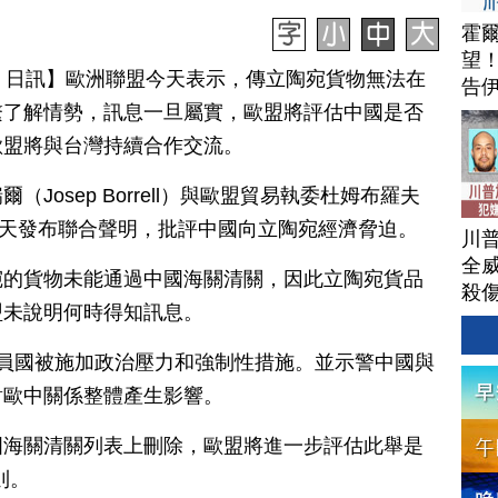
霍
望
月 08 日訊】歐洲聯盟今天表示，傳立陶宛貨物無法在
告
繫了解情勢，訊息一旦屬實，歐盟將評估中國是否
歐盟將與台灣持續合作交流。
Josep Borrell）與歐盟貿易執委杜姆布羅夫
skis）今天發布聯合聲明，批評中國向立陶宛經濟脅迫。
川
全威
宛的貨物未能通過中國海關清關，因此立陶宛貨品
殺
盟未說明何時得知訊息。
員國被施加政治壓力和強制性措施。並示警中國與
對歐中關係整體產生影響。
國海關清關列表上刪除，歐盟將進一步評估此舉是
則。