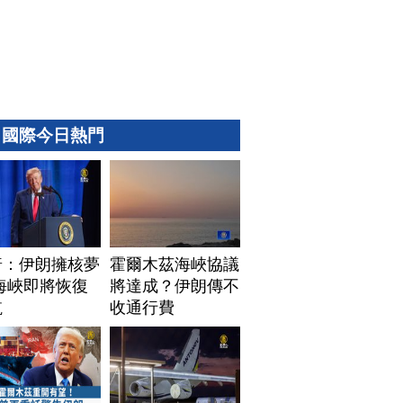
國際今日熱門
普：伊朗擁核夢
霍爾木茲海峽協議
海峽即將恢復
將達成？伊朗傳不
航
收通行費