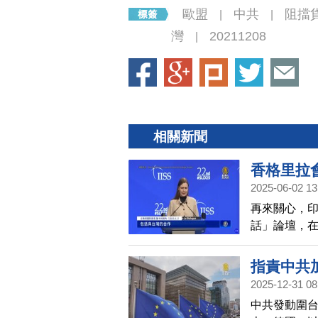
歐盟
中共
阻擋
|
|
灣
20211208
|
相關新聞
香格里拉
2025-06-02 13
再來關心，
話」論壇，
宛等許多國
指責中共
2025-12-31 08
中共發動圍