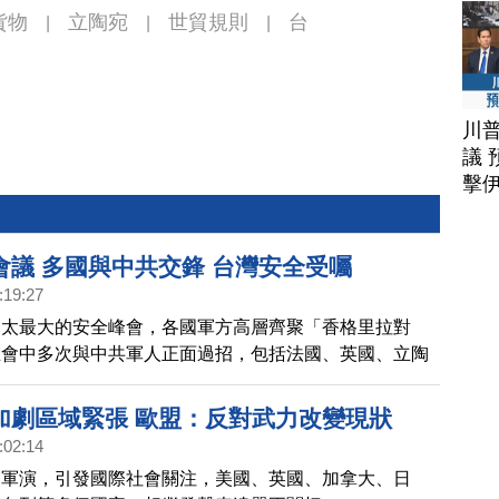
貨物
立陶宛
世貿規則
台
|
|
|
川
議 
擊
會議 多國與中共交鋒 台灣安全受囑
:19:27
印太最大的安全峰會，各國軍方高層齊聚「香格里拉對
在會中多次與中共軍人正面過招，包括法國、英國、立陶
家，也都關注台灣安全的議題。
加劇區域緊張 歐盟：反對武力改變現狀
:02:14
台軍演，引發國際社會關注，美國、英國、加拿大、日