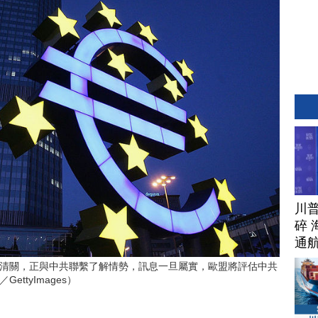
川
碎 
通
清關，正與中共聯繫了解情勢，訊息一旦屬實，歐盟將評估中共
ttyImages）