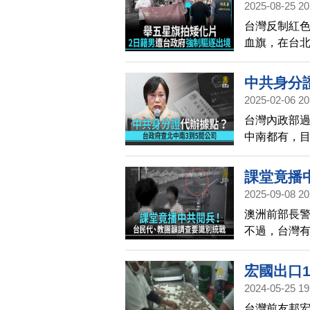
2025-08-25 20
台灣反制紅
血旗，在台北
灣移民署驅
中共身分
2025-02-06 20
台灣內政部
中南都有，目
委會及國安
規，兩岸戶
課堂竟播
2025-09-08 20
澳洲前部長
不過，台灣
引發軒然大
查，中共黑
宏國出口1
指引，納入
2024-05-25 19
台灣前友邦