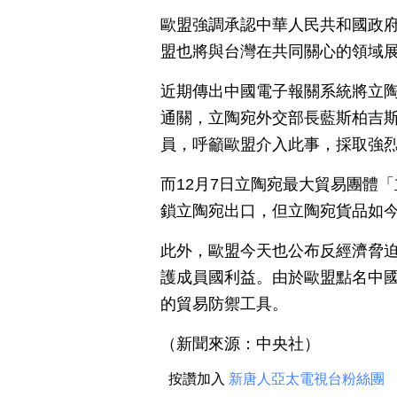
歐盟強調承認中華人民共和國政
盟也將與台灣在共同關心的領域
近期傳出中國電子報關系統將立
通關，立陶宛外交部長藍斯柏吉斯（Gabr
員，呼籲歐盟介入此事，採取強
而12月7日立陶宛最大貿易團體
鎖立陶宛出口，但立陶宛貨品如
此外，歐盟今天也公布反經濟脅
護成員國利益。由於歐盟點名中
的貿易防禦工具。
（新聞來源：中央社）
按讚加入
新唐人亞太電視台粉絲團