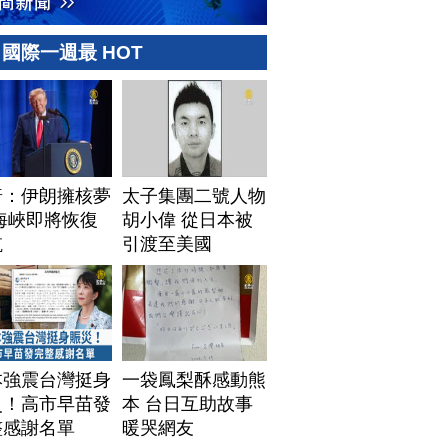
國際一週最 HOT
普：伊朗擁核夢
太子集團二號人物
海峽即將恢復
胡小偉 從日本被
航
引渡至美國
本強震台灣挺身
一袋鳳梨酥感動熊
災！高市早苗發
本 台日互助故事
整感謝名單
暖哭網友