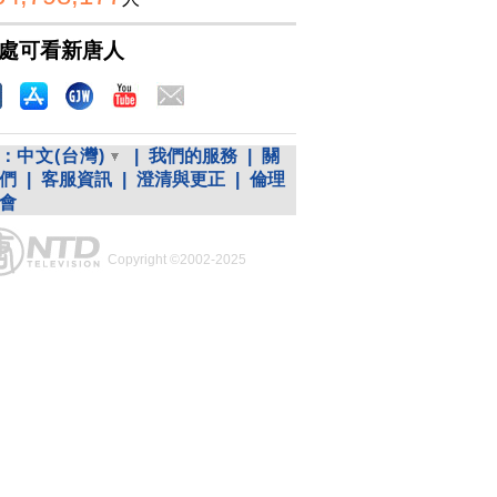
處可看新唐人
：
中文(台灣)
|
我們的服務
|
關
們
|
客服資訊
|
澄清與更正
|
倫理
會
Copyright ©2002-2025