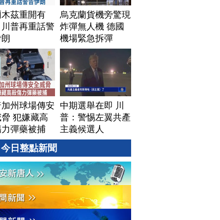
爾木茲重開有
烏克蘭貨機旁驚現
！川普再重話警
炸彈無人機 德國
伊朗
機場緊急拆彈
普加州球場傳安
中期選舉在即 川
脅 犯嫌藏高
普：警惕左翼共產
傷力彈藥被捕
主義候選人
今日整點新聞