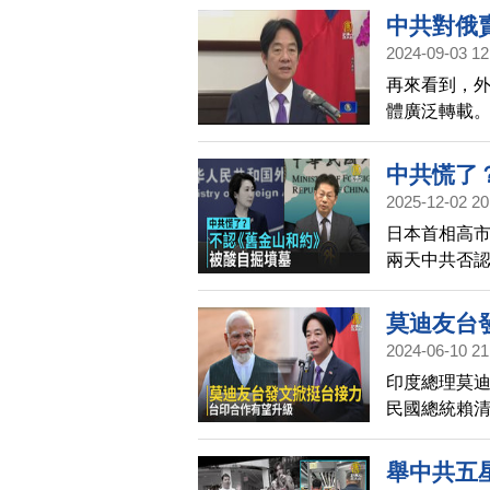
調，如果強
中共對俄
2024-09-03 12
再來看到，
體廣泛轉載。
中共侵台目
和俄羅斯討
中共慌了
2025-12-02 20
日本首相高
兩天中共否
默評論。日
部也回應，
莫迪友台
2024-06-10 21
印度總理莫
民國總統賴
自治地位及
舉中共五