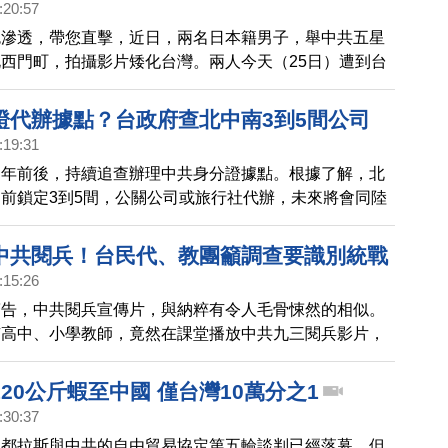
:20:57
色滲透，帶您直擊，近日，兩名日本籍男子，舉中共五星
西門町，拍攝影片矮化台灣。兩人今天（25日）遭到台
逐出境，禁止再入境台灣。
證代辦據點？台政府查北中南3到5間公司
:19:31
過年前後，持續追查辦理中共身分證據點。根據了解，北
前鎖定3到5間，公關公司或旅行社代辦，未來將會同陸
單位，查證是否違反《兩岸人民關係條例》。根據台灣法
籍互斥，不可兼得。
中共閱兵！台民代、教團籲調查要識別統戰
:15:26
警告，中共閱兵宣傳片，與納粹有令人毛骨悚然的相似。
有高中、小學教師，竟然在課堂播放中共九三閱兵影片，
波。台灣民意代表，及教師聯盟都呼籲政府教育部盡快調
手是否進入台灣校園；更喊話應該要將，識別中共的教育
20公斤蝦至中國 僅台灣10萬分之1
台灣的師資培育。
:30:37
宏都拉斯與中共的自由貿易協定第五輪談判已經落幕，但