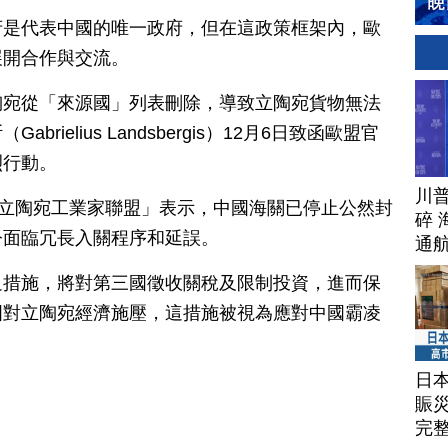
府是代表中國的唯一政府，但在這政策框架內，歐
展開合作與交流。
陶宛從「來源國」列表刪除，導致立陶宛貨物無法
ielius Landsbergis）12月6日致函歐盟官
烈行動。
川
「立陶宛工業家聯盟」表示，中國海關已停止公然封
碎 
今面臨冗長入關程序和延誤。
通
迫措施，將對第三國徵收關稅及限制投資，進而保
國對立陶宛經濟施壓，這措施被視為應對中國霸凌
日
賑
完