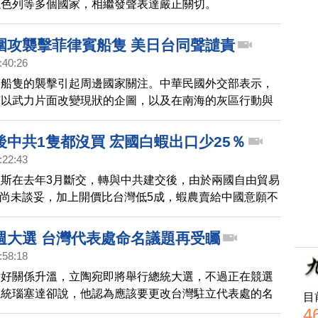
以色列等多個國家，相繼發聲表達嚴正關切。
圍攻襲擊菲律賓船隻 美日台同聲譴責
:40:26
賓船隻的襲擊引起周邊國家關注。中華民國外交部表示，
何以武力片面改變現狀的企圖，以及在南海的灰區行動與
美國國務卿布林肯也與菲律賓外長通話，譴責中共破壞區
，並重申美國根據《共同防禦條約》對菲律賓的堅定承
後中共1隻都沒買 宏國白蝦出口少25％
日本自衛隊統合幕僚長吉田圭秀，也與菲律賓參謀總長進
:22:43
，雙方都對事態發展表示擔憂。吉田圭秀強調，日本自衛
斯在去年3月斷交，轉與中共建交後，由於兩國自由貿易
菲律賓這邊，並將深化與菲律賓及理念相近國家的合作。
）尚未談妥，加上開價比台灣低5成，蝦農賣給中國意願不
外交關係生變後，出口到台灣的白蝦必須課徵20%的關
對宏國蝦祭出禁令，宏都拉斯國家水產養殖者協會
週大選 台灣代表處命名議題再受矚
最新統計顯示，2024年第一季白蝦出口量為1697.6萬磅，
:58:18
的2282.5萬磅，出口量下滑25.82%。
友好關係升溫，立陶宛即將舉行總統大選，不過正在競選
總統瑙塞達卻說，他認為應該要更改台灣駐立代表處的名
目
論引起其他候選人的批評，包括現任總理席莫尼特。她強
4