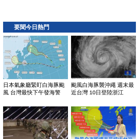
要聞今日熱門
日本氣象廳緊盯白海豚颱
颱風白海豚襲沖繩 週末最
風 台灣最快下午發海警
近台灣 10日登陸浙江