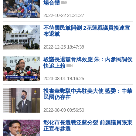
場合體
2022-10-22 21:21:27
不待國民黨開鍘 2花蓮縣議員接連宣
布退黨
2022-12-25 18:47:39
駁議長退黨骨牌效應 朱：內參民調侯
快追上賴
2023-08-01 19:16:25
投書華郵駁中共駐美大使 藍委：中華
民國仍存在
2022-08-09 09:56:50
彰化市長選戰泛藍分裂 前縣議員張東
正宣布參選