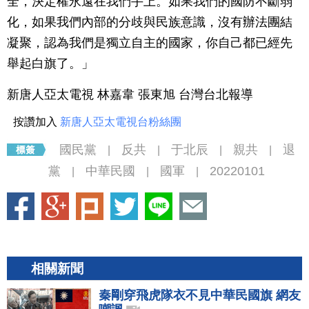
全，決定權永遠在我們手上。如果我們的國防不斷弱
化，如果我們內部的分歧與民族意識，沒有辦法團結
凝聚，認為我們是獨立自主的國家，你自己都已經先
舉起白旗了。」
新唐人亞太電視 林嘉韋 張東旭 台灣台北報導
按讚加入
新唐人亞太電視台粉絲團
國民黨
反共
于北辰
親共
退
|
|
|
|
黨
中華民國
國軍
20220101
|
|
|
相關新聞
秦剛穿飛虎隊衣不見中華民國旗 網友