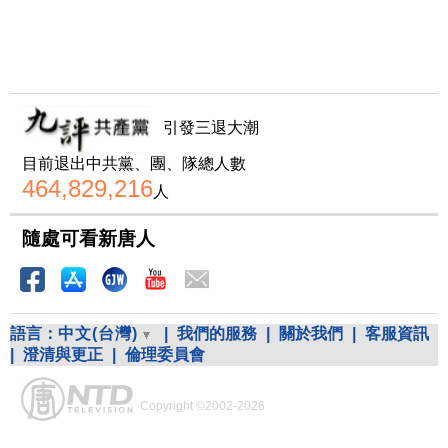
引發三退大潮
目前退出中共黨、團、隊總人數
464,829,216
人
隨處可看新唐人
語言：
中文(台灣)
|
我們的服務
|
關於我們
|
客服資訊
|
澄清與更正
|
倫理委員會
Copyright ©2002-2026