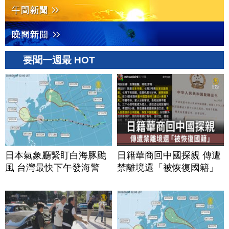
要聞一週最 HOT
日本氣象廳緊盯白海豚颱
日籍華商回中國探親 傳遭
風 台灣最快下午發海警
禁離境還「被恢復國籍」