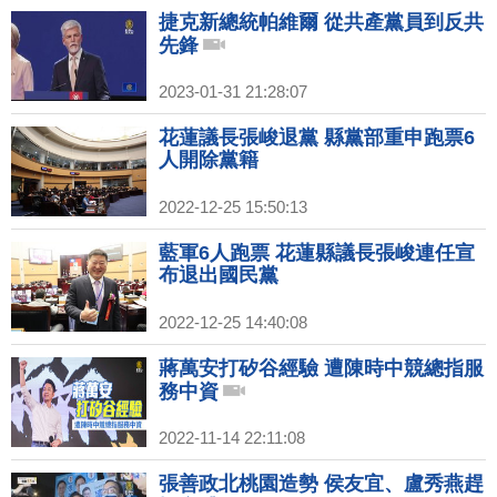
捷克新總統帕維爾 從共產黨員到反共
先鋒
2023-01-31 21:28:07
花蓮議長張峻退黨 縣黨部重申跑票6
人開除黨籍
2022-12-25 15:50:13
藍軍6人跑票 花蓮縣議長張峻連任宣
布退出國民黨
2022-12-25 14:40:08
蔣萬安打矽谷經驗 遭陳時中競總指服
務中資
2022-11-14 22:11:08
張善政北桃園造勢 侯友宜、盧秀燕趕