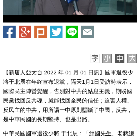
【新唐人亞太台 2022 年 01 月 01 日訊】國軍退役少
將于北辰在年終宣布退黨，隔天1月1日受訪時表示，
國際民主陣營覺醒，告別對中共的姑息主義，期盼國
民黨找回反共魂，就能找回全民的信任；迫害人權、
反民主的中共，用所謂一中原則壟斷了中國，反共，
是中華民國的長期堅持、也是出路。
中華民國國軍退役少將 于北辰：「經國先生、老蔣總