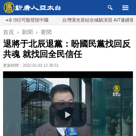
9日可能登陸中國
台灣漢光首結合城鎮演習 AIT連續發文讚「
首頁
›
新聞
›
要聞
退將于北辰退黨：盼國民黨找回反
共魂 就找回全民信任
更新時間：2022-01-03 12:39:51