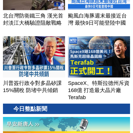
北台灣防衛鐵三角 漢光首
颱風白海豚週末最接近台
封淡江大橋驗證阻敵戰略
灣 最快9日可能登陸中國
川普簽行政令對多晶矽課
SpaceX、特斯拉德州斥資
15%關稅 防堵中共傾銷
168億 打造最大晶片廠
Terafab
今日整點新聞