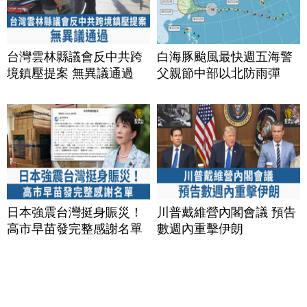
台灣雲林縣議會反中共跨
白海豚颱風最快週五海警
境鎮壓提案 無異議通過
父親節中部以北防雨彈
日本強震台灣挺身賑災！
川普戴維營內閣會議 預告
高市早苗發完整感謝名單
數週內重擊伊朗