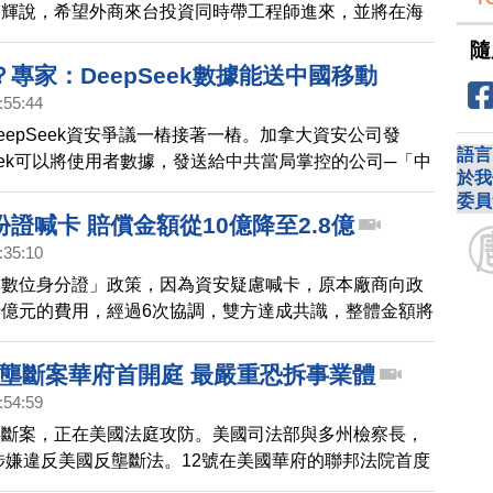
智輝說，希望外商來台投資同時帶工程師進來，並將在海
大學生來台唸書、就業。他預估至2040年需吸引40萬至
隨
。
專家：DeepSeek數據能送中國移動
:55:44
DeepSeek資安爭議一樁接著一樁。加拿大資安公司發
語言
Seek可以將使用者數據，發送給中共當局掌控的公司─「中
於我
統。
委員
證喊卡 賠償金額從10億降至2.8億
:35:10
「數位身分證」政策，因為資安疑慮喊卡，原本廠商向政
億元的費用，經過6次協調，雙方達成共識，整體金額將
下。
e反壟斷案華府首開庭 最嚴重恐拆事業體
:54:59
壟斷案，正在美國法庭攻防。美國司法部與多州檢察長，
le涉嫌違反美國反壟斷法。12號在美國華府的聯邦法院首度
估Google最糟將面臨公司拆解的命運。