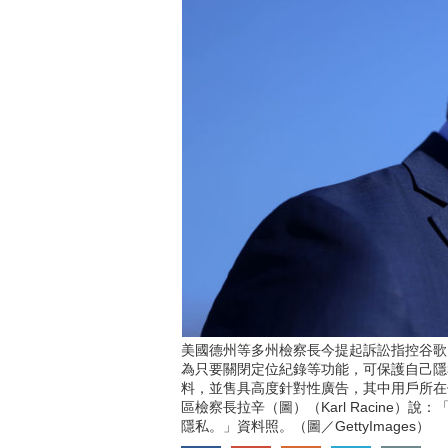
美國德州等多州檢察長今提起訴訟指控谷歌（
為只要關閉定位紀錄等功能，可保護自己隱
料，並售具高度針對性廣告，其中用戶所在
區檢察長拉辛（圖）（Karl Racine）
隱私。」資料照。（圖／GettyImages）