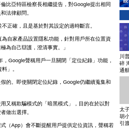
倫比亞特區檢察長相繼提告，對Google提出相同
員和法律顧問。
張並不正確，且是基於對其設定的過時斷言。
們一直為自家產品設置隱私功能，針對用戶所在位置資
積極為自己辯護，澄清事實。」
川
9年，Google聲稱用戶一旦關閉「定位紀錄」功能，
碎 
資料」。
通
假的。即使關閉定位紀錄，Google仍繼續蒐集和
使用又稱欺騙模式的「暗黑模式」，目的在於以對
太
費者做出選擇。
胡小
引
式（App）會不斷提醒用戶提供定位資訊，聲稱若