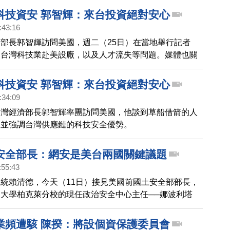
科技資安 郭智輝：來台投資絕對安心
:43:16
部長郭智輝訪問美國，週二（25日）在當地舉行記者
焦台灣科技業赴美設廠，以及人才流失等問題。媒體也關
經和輝達、超微的執行長見面，郭智輝一一做出回應。
科技資安 郭智輝：來台投資絕對安心
:34:09
台灣經濟部長郭智輝率團訪問美國，他談到草船借箭的人
，並強調台灣供應鏈的科技安全優勢。
安全部長：網安是美台兩國關鍵議題
:55:43
統賴清德，今天（11日）接見美國前國土安全部部長，
大學柏克萊分校的現任政治安全中心主任──娜波利塔
除了感謝娜波利塔諾，在任內將台灣納入美國免簽，也相
諾的建議將有助於台灣的資安發展。
業頻遭駭 陳揆：將設個資保護委員會