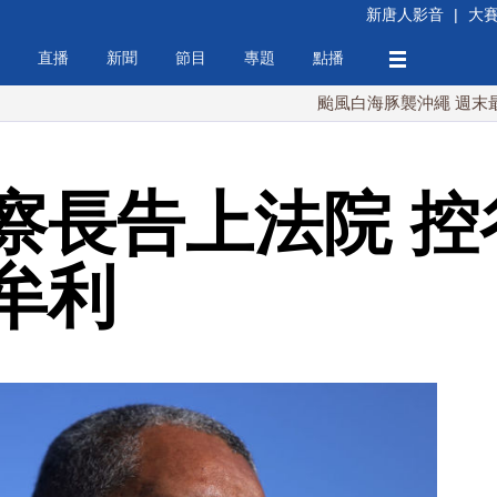
新唐人影音
|
大
直播
新聞
節目
專題
點播
颱風白海豚襲沖繩 週末最近台灣 
察長告上法院 控
牟利