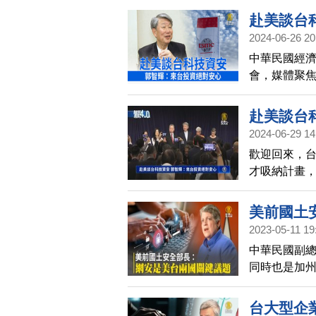
赴美談台
2024-06-26 20
中華民國經濟
會，媒體聚
注，是否已
赴美談台
2024-06-29 14
歡迎回來，
才吸納計畫
美前國土
2023-05-11 19
中華民國副總
同時也是加州
諾。賴清德
信娜波利塔
台大型企