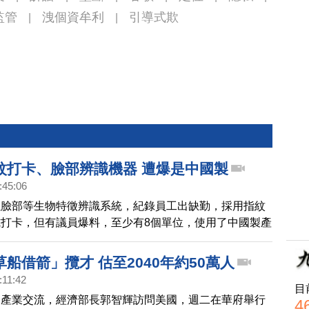
監管
洩個資牟利
引導式欺
|
|
紋打卡、臉部辨識機器 遭爆是中國製
:45:06
以臉部等生物特徵辨識系統，紀錄員工出缺勤，採用指紋
打卡，但有議員爆料，至少有8個單位，使用了中國製產
6千名市府員工的個資，暴露在風險中，何況過去就發生
駭客侵入事件。市府回應，將嚴格確認機台產地，並要求
船借箭」攬才 估至2040年約50萬人
定。
:11:42
目
台產業交流，經濟部長郭智輝訪問美國，週二在華府舉行
4