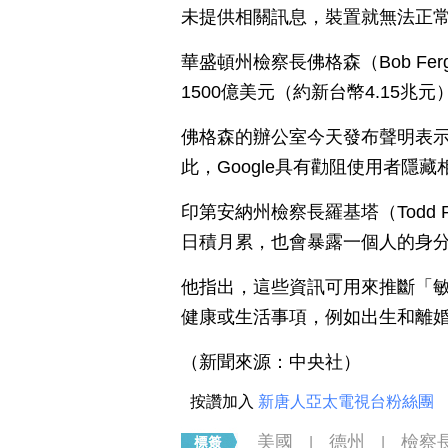
未提供相關訊息，裝置就無法正常
華盛頓州檢察長佛格森（Bob Ferg
1500億美元（約新台幣4.15兆元
佛格森的辦公室今天發布聲明表示：
此，Google具有勸阻使用者隱
印第安納州檢察長羅基塔（Todd 
日積月累，也會暴露一個人的身
他指出，這些資訊可用來推斷「
健康或生活事項，例如出生和離
（新聞來源：中央社）
按讚加入
新唐人亞太電視台粉絲團
美國
德州
檢察
|
|