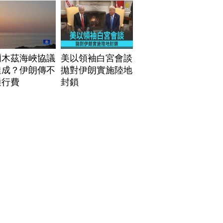
爾木茲海峽協議
美以領袖白宮會談
達成？伊朗傳不
拋對伊朗實施陸地
通行費
封鎖