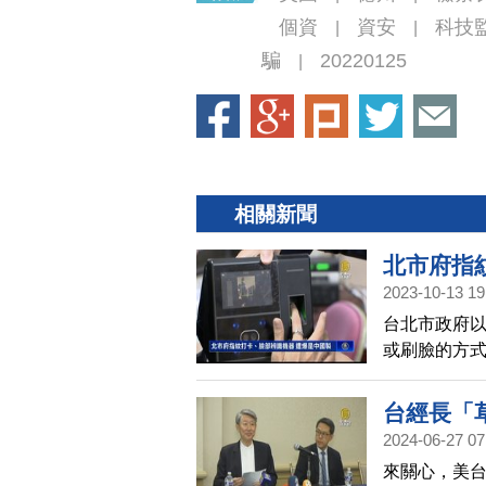
個資
資安
科技
|
|
騙
20220125
|
相關新聞
北市府指
2023-10-13 19
台北市政府
或刷臉的方式
品，憂心2萬
過資訊局遭
台經長「草
符合中央規
2024-06-27 07
來關心，美