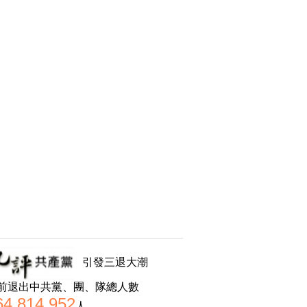
引發三退大潮
前退出中共黨、團、隊總人數
64,814,952
人