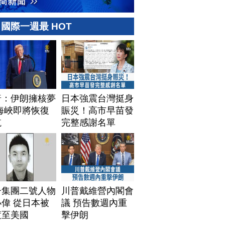
國際一週最 HOT
普：伊朗擁核夢
日本強震台灣挺身
海峽即將恢復
賑災！高市早苗發
航
完整感謝名單
子集團二號人物
川普戴維營內閣會
偉 從日本被
議 預告數週內重
渡至美國
擊伊朗