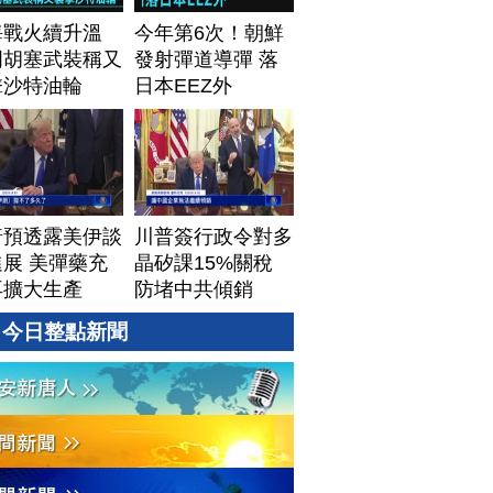
海戰火續升溫
今年第6次！朝鮮
門胡塞武裝稱又
發射彈道導彈 落
擊沙特油輪
日本EEZ外
普預透露美伊談
川普簽行政令對多
展 美彈藥充
晶矽課15%關稅
再擴大生產
防堵中共傾銷
今日整點新聞