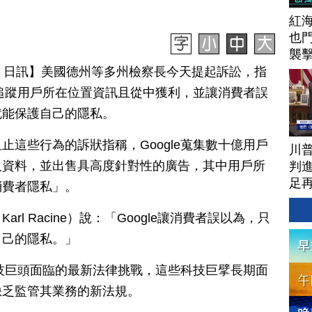
紅
也
襲
月 25 日訊】美國德州等多州檢察長今天提起訴訟，指
e）追蹤用戶所在位置資訊且從中獲利，並讓消費者誤
就能保護自己的隱私。
止這些行為的訴狀指稱，Google蒐集數十億用戶
川
人資料，並出售具高度針對性的廣告，其中用戶所
判進
足
消費者隱私」。
l Racine）說：「Google讓消費者誤以為，只
自己的隱私。」
國科技巨頭面臨的最新法律挑戰，這些科技巨擘長期面
缺乏監管其業務的新法規。