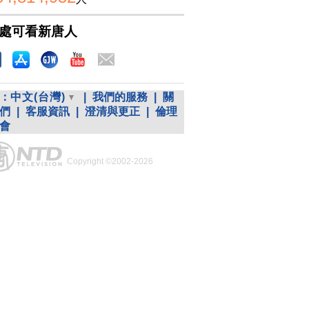
處可看新唐人
：
中文(台灣)
|
我們的服務
|
關
們
|
客服資訊
|
澄清與更正
|
倫理
會
Copyright ©2002-2026