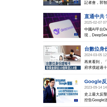
記者會，郭
外招聘優秀的
50萬的人才
直通中共？
2025-02-07 07
中國AI平台
現，Deep
國移動」系
台數位身份
2024-03-05 12
再來看到，
府求償超過十
在2.8億元以
Googl
2023-09-14 14
史上最大反
控告Goog
開庭。外界推