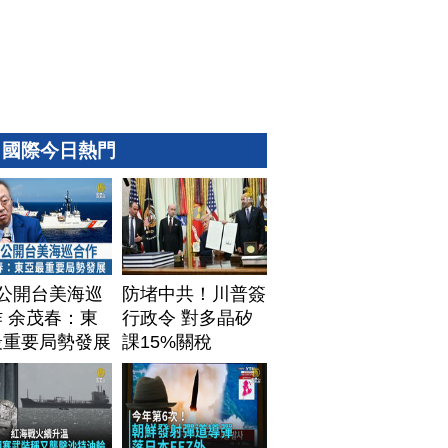
國際今日熱門
T公開台美海巡
防堵中共！川普簽
 余茂春：東
行政令 對多晶矽
最重要局勢發展
課15%關稅