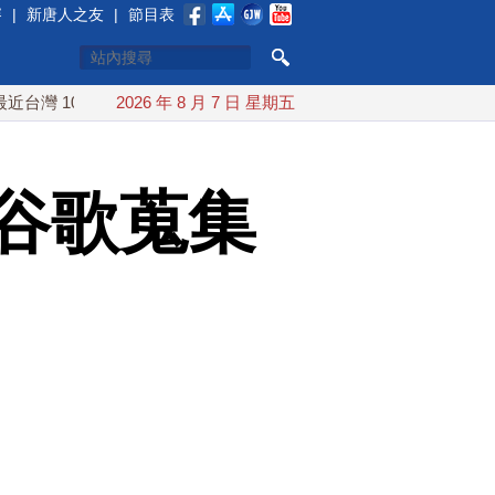
賽
|
新唐人之友
|
節目表
10日登陸浙江
2026 年 8 月 7 日 星期五
川普預透露美伊談判進展 美彈藥充足再擴大生
谷歌蒐集