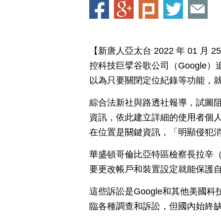
【新唐人亞太台 2022 年 01 
控科技巨擘谷歌公司（Googl
以為只要關閉定位紀錄等功能，
綜合法新社與路透社報導，試圖阻
資訊，依此建立詳細的使用者個
在位置是關鍵資訊，「明顯侵犯
華盛頓哥倫比亞特區檢察長拉辛（Kar
要更改帳戶和裝置設定就能保護
這些訴訟是Google和其他美
臨各種調查和訴訟，但國內始終