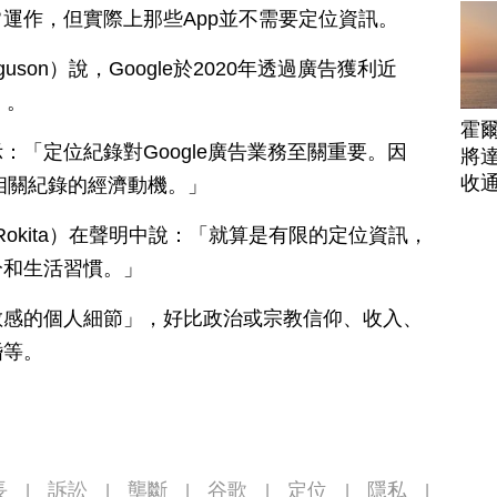
運作，但實際上那些App並不需要定位資訊。
uson）說，Google於2020年透過廣告獲利近
）。
霍
「定位紀錄對Google廣告業務至關重要。因
將
收
藏相關紀錄的經濟動機。」
Rokita）在聲明中說：「就算是有限的定位資訊，
分和生活習慣。」
敏感的個人細節」，好比政治或宗教信仰、收入、
婚等。
長
訴訟
壟斷
谷歌
定位
隱私
|
|
|
|
|
|