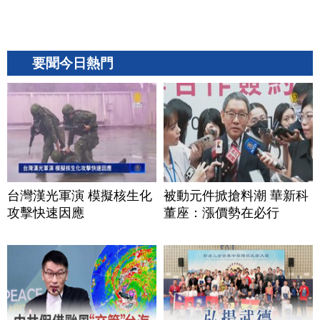
要聞今日熱門
台灣漢光軍演 模擬核生化
被動元件掀搶料潮 華新科
攻擊快速因應
董座：漲價勢在必行