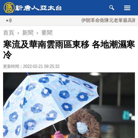
伊朗革命衛隊元老掌最高國安會 
首頁
›
新聞
›
要聞
寒流及華南雲雨區東移 各地潮濕寒
冷
更新時間：2022-02-21 09:25:32