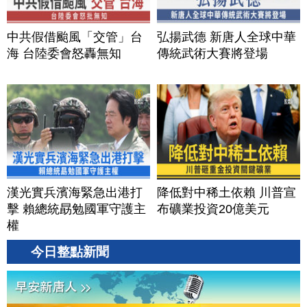
中共假借颱風「交管」台
弘揚武德 新唐人全球中華
海 台陸委會怒轟無知
傳統武術大賽將登場
漢光實兵濱海緊急出港打
降低對中稀土依賴 川普宣
擊 賴總統勗勉國軍守護主
布礦業投資20億美元
權
今日整點新聞