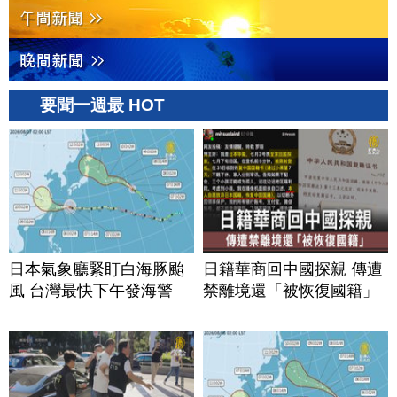
要聞一週最 HOT
日本氣象廳緊盯白海豚颱
日籍華商回中國探親 傳遭
風 台灣最快下午發海警
禁離境還「被恢復國籍」