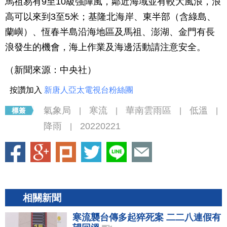
馬祖易有9至10級強陣風，鄰近海域並有較大風浪，浪
高可以來到3至5米；基隆北海岸、東半部（含綠島、
蘭嶼）、恆春半島沿海地區及馬祖、澎湖、金門有長
浪發生的機會，海上作業及海邊活動請注意安全。
（新聞來源：中央社）
按讚加入
新唐人亞太電視台粉絲團
氣象局
寒流
華南雲雨區
低溫
|
|
|
|
降雨
20220221
|
相關新聞
寒流襲台傳多起猝死案 二二八連假有