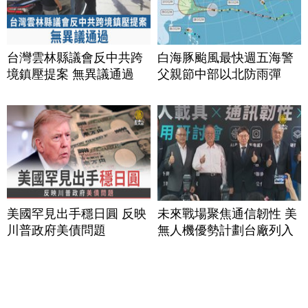
台灣雲林縣議會反中共跨
白海豚颱風最快週五海警
境鎮壓提案 無異議通過
父親節中部以北防雨彈
美國罕見出手穩日圓 反映
未來戰場聚焦通信韌性 美
川普政府美債問題
無人機優勢計劃台廠列入