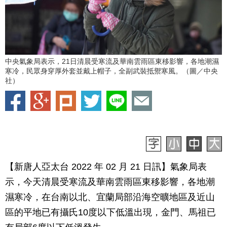
中央氣象局表示，21日清晨受寒流及華南雲雨區東移影響，各地潮濕
寒冷，民眾身穿厚外套並戴上帽子，全副武裝抵禦寒風。（圖／中央
社）
【新唐人亞太台 2022 年 02 月 21 日訊】氣象局表
示，今天清晨受寒流及華南雲雨區東移影響，各地潮
濕寒冷，在台南以北、宜蘭局部沿海空曠地區及近山
區的平地已有攝氏10度以下低溫出現，金門、馬祖已