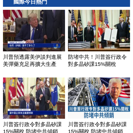
國際今日熱門
川普預透露美伊談判進展
防堵中共！川普簽行政令
美彈藥充足再擴大生產
對多晶矽課15%關稅
川普簽行政令對多晶矽課
川普簽行政令對多晶矽課
15%關稅 防堵中共傾銷
15%關稅 防堵中共傾銷