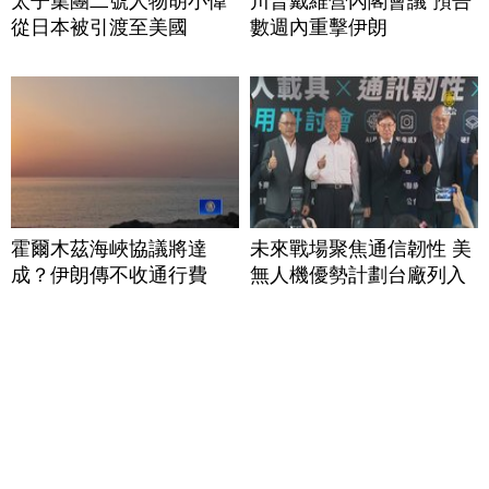
太子集團二號人物胡小偉
川普戴維營內閣會議 預告
從日本被引渡至美國
數週內重擊伊朗
霍爾木茲海峽協議將達
未來戰場聚焦通信韌性 美
成？伊朗傳不收通行費
無人機優勢計劃台廠列入