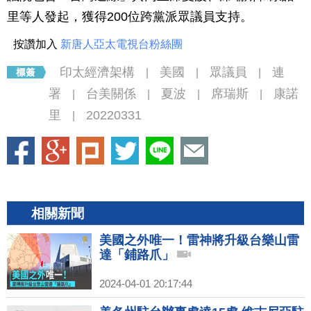
里等人發起，獲得200位跨黨派眾議員支持。
按讚加入
新唐人亞太電視台粉絲團
印太經濟架構
美國
眾議員
連
|
|
|
署
台美關係
夏波
席瑞斯
康諾
|
|
|
|
里
20220331
|
相關新聞
美國之外唯一！雷神將升級台樂山雷
達「鋪路爪」
2024-04-01 20:17:44