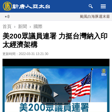
颱風白海豚週末最接近台
首頁
›
新聞
›
國際
美200眾議員連署 力挺台灣納入印
太經濟架構
更新時間：2022-03-31 13:21:30