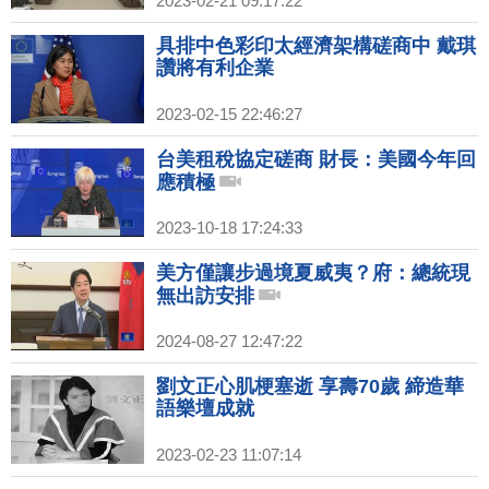
2023-02-21 09:17:22
具排中色彩印太經濟架構磋商中 戴琪
讚將有利企業
2023-02-15 22:46:27
台美租稅協定磋商 財長：美國今年回
應積極
2023-10-18 17:24:33
美方僅讓步過境夏威夷？府：總統現
無出訪安排
2024-08-27 12:47:22
劉文正心肌梗塞逝 享壽70歲 締造華
語樂壇成就
2023-02-23 11:07:14