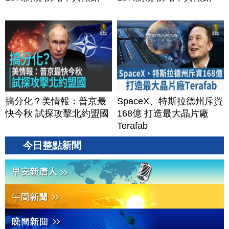
搞分化？美情報：普京最
SpaceX、特斯拉德州斥資
快今秋 試探攻擊北約盟國
168億 打造最大晶片廠
Terafab
今日整點新聞