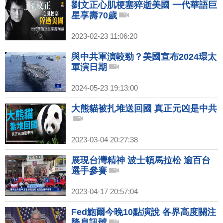
劉文正心肌梗塞猝逝美國 一代華語巨
星享壽70歲
2023-02-23 11:06:20
與中共軍演較勁？美國宣布2024環太
軍演日期
2024-05-23 19:13:00
大熊貓被扎堆送回國 真正元凶是中共
2023-03-04 20:27:38
展現台灣精神 波士頓馬拉松 逾百台
選手參賽
2023-04-17 20:57:04
Fed鮑爾今晚10點演說 各界高度關注
降息訊號