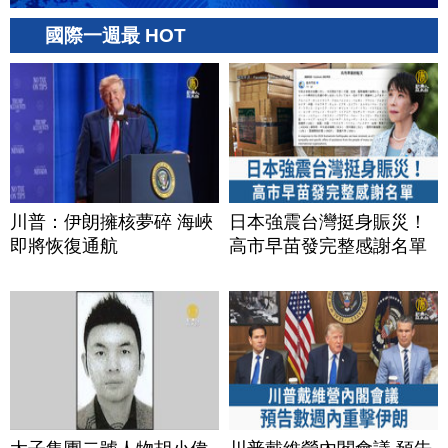
國際一週最 HOT
川普：伊朗擁核夢碎 海峽
日本強震台灣挺身賑災！
即將恢復通航
高市早苗發完整感謝名單