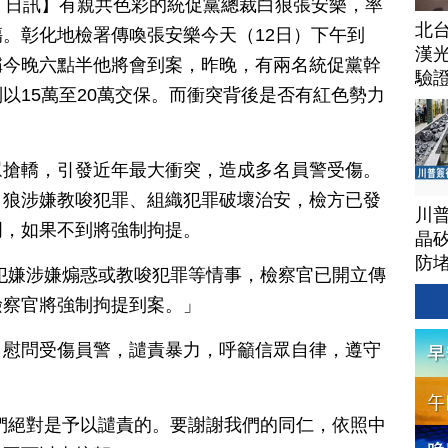
月 12 日訊】有親共色彩的統促黨總裁白狼張安樂，率
北
。彰化地檢署傳喚張安樂今天（12日）下午到
漢
稱今晚六點半他將會到案，昨晚，有兩名統促黨幹
驗
以15萬至20萬交保。而衝突背後是否有紅色勢力
眾搶轎，引發近年最大衝突，造成多名員警受傷。
白狼涉嫌教唆犯罪、組織犯罪破壞治安，檢方已發
川
明，如果不到將強制拘提。
晶矽
防
犯嫌涉嫌煽惑或教唆犯罪等情事，檢察官已開立傳
檢察官將強制拘提到案。」
，慰問受傷員警，譴責暴力，呼籲信眾自律，遵守
們絕對是予以譴責的。要謝謝我們的同仁，依照中