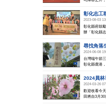
彰化志工
2023-08-03 13
彰化縣府鼓勵
辦「彰化縣志
前志工總人數
加入。
尋找角落
2024-06-08 19
台灣端午節三
彰化縣鹿港，
燈儀式，邀
2024員
2024-03-26 07
歡迎收看今天
田將自3月3
邀請親子共