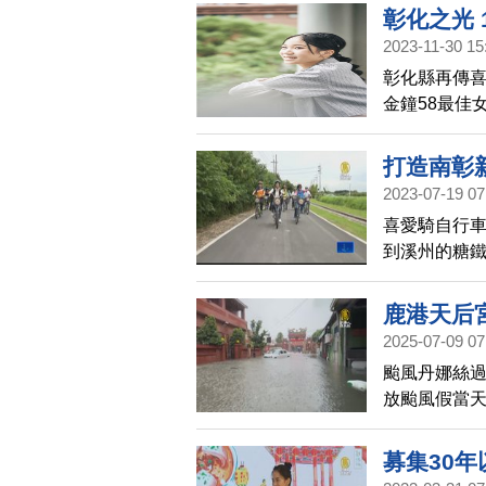
彰化之光
2023-11-30 15
彰化縣再傳
金鐘58最佳
第60屆金馬
化縣長王惠
打造南彰新
張貼紅榜，
2023-07-19 07
喜愛騎自行
到溪州的糖鐵
府爭取經費，
里，成為自
鹿港天后
2025-07-09 07
颱風丹娜絲
放颱風假當
了小水池，
五以後，雨
募集30