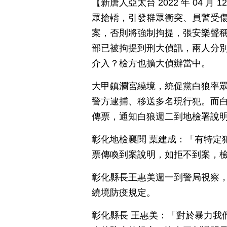
【新唐人亞太台 2022 年 04 
眾搶轎，引發群眾衝突、員警受傷
案，否則將強制拘提，張安樂聲
部已被拘提到刑大偵訊，兩人分別
介入？檢方也擴大偵辦當中。
大甲鎮瀾宮繞境，統促黨白狼率
警方逮捕、移送多名現行犯。而
傳票，通知白狼週二到地檢署說
彰化地檢襄閱 葉建成：「有特定
票傳喚到案說明，如拒不到案，
彰化縣長王惠美週一到警局視察
繞境防疫規定。
彰化縣長 王惠美：「對於暴力我