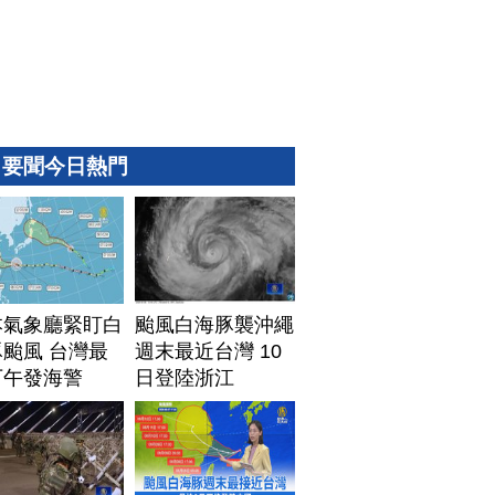
要聞今日熱門
本氣象廳緊盯白
颱風白海豚襲沖繩
颱風 台灣最
週末最近台灣 10
下午發海警
日登陸浙江