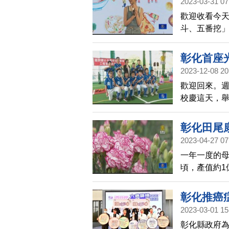
2023-03-31 07
歡迎收看今天
斗、五番挖
都在彰化，
景，這次，彰
彰化首座
美食，要找
2023-12-08 20
歡迎回來。週
校慶這天，
用典禮，可
彰化田尾
2023-04-27 07
一年一度的母
頃，產值約1
種達60多種
開放花田拍
彰化推癌症
2023-03-01 15
彰化縣政府