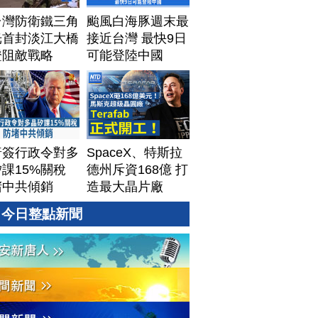
台灣防衛鐵三角
颱風白海豚週末最
光首封淡江大橋
接近台灣 最快9日
證阻敵戰略
可能登陸中國
普簽行政令對多
SpaceX、特斯拉
課15%關稅
德州斥資168億 打
堵中共傾銷
造最大晶片廠
Terafab
今日整點新聞