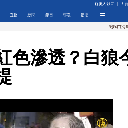
新唐人影音
|
大
直播
新聞
節目
專題
點播
颱風白海豚週末最接
紅色滲透？白狼
提