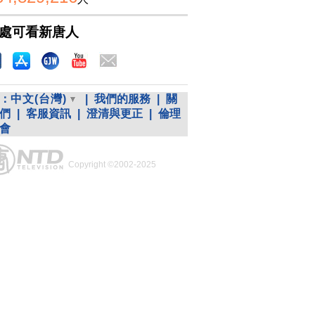
處可看新唐人
：
中文(台灣)
|
我們的服務
|
關
們
|
客服資訊
|
澄清與更正
|
倫理
會
Copyright ©2002-2025