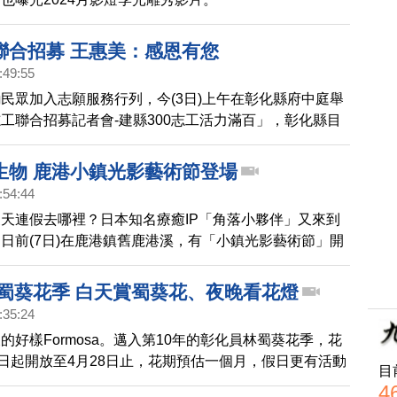
聯合招募 王惠美：感恩有您
:49:55
民眾加入志願服務行列，今(3日)上午在彰化縣府中庭舉
工聯合招募記者會-建縣300志工活力滿百」，彰化縣目
有7萬1,955人，志工隊共計1,372隊，未來希望有更多人
生物 鹿港小鎮光影藝術節登場
:54:44
天連假去哪裡？日本知名療癒IP「角落小夥伴」又來到
日前(7日)在鹿港鎮舊鹿港溪，有「小鎮光影藝術節」開
請民眾來鹿港，找找哪邊有「角落小夥伴」。
林蜀葵花季 白天賞蜀葵花、夜晚看花燈
:35:24
的好樣Formosa。邁入第10年的彰化員林蜀葵花季，花
0日起開放至4月28日止，花期預估一個月，假日更有活動
目
遊，有哪些特色透過鏡頭一起去看看。
4