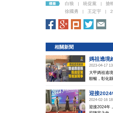
白狼
統促黨
搶
|
|
徐國勇
王定宇
2
|
|
相關新聞
媽祖遶境
2023-04-17 13
大甲媽祖遶境
順暢，彰化縣
重點打擊尋
迎接202
2024-02-16 18
迎接2024
司陣容之外，