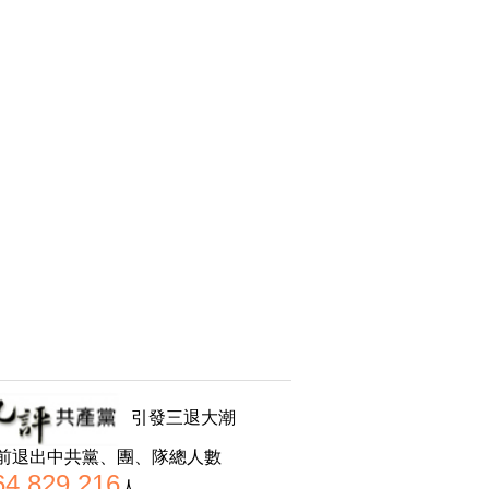
引發三退大潮
前退出中共黨、團、隊總人數
64,829,216
人