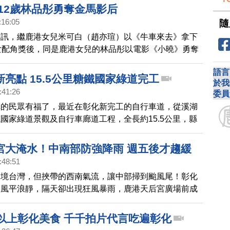
 12歲林品彤勇奪金馬影后
:16:05
隨
喜訊，繼鹿港女兒米可白（趙亦瑄）以《牛車來去》拿下
女配角獎後，同是鹿港女兒的林品彤以電影《小曉》勇奪
獎最佳女主角，成為新科金馬影后，身為林品彤姑婆的彰
語言
美，在得知喜訊後第一時間即指派駐地秘書前往鹿港老家
亮點 15.5公里糖鐵國家綠道完工
於我
誇讚她不僅是彰化之光，也是彰化縣所有人的驕傲。
:41:26
委員
車的民眾有福了，最近在彰化新完工的自行車道，從溪湖
國家綠道景觀及自行車廊道工程，全長約15.5公里，縣
打通明道大學至溪州鄉舊鐵道路段點，長度約1.75公
行車騎乘的新景點。
宮大淹水！中南部防強降雨 週五後才趨緩
:48:51
過境台灣，但挾帶的西南氣流，讓中部掃到颱風尾！彰化
天風平浪靜，隔天卻出現狂風暴雨，鹿港天后宮廣場前成
氣象署提醒，接下來幾天，中南部地區仍需嚴防大雨，週
勢才會稍微趨緩。
年以上彰化美食 千千拍片代言吃遍彰化