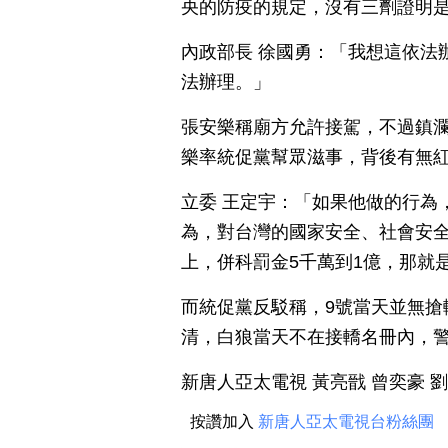
央的防疫的規定，沒有三劑證明
內政部長 徐國勇：「我想這依法
法辦理。」
張安樂稱廟方允許接駕，不過鎮
樂率統促黨幫眾滋事，背後有無
立委 王定宇：「如果他做的行為
為，對台灣的國家安全、社會安全
上，併科罰金5千萬到1億，那就
而統促黨反駁稱，9號當天並無搶
清，白狼當天不在接轎名冊內，
新唐人亞太電視 黃亮戩 曾奕豪 
按讚加入
新唐人亞太電視台粉絲團