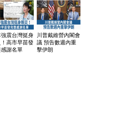
本強震台灣挺身
川普戴維營內閣會
災！高市早苗發
議 預告數週內重
整感謝名單
擊伊朗