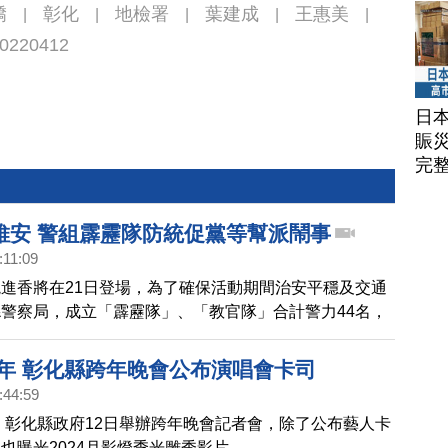
轎
彰化
地檢署
葉建成
王惠美
|
|
|
|
|
0220412
日
賑
完
維安 警組霹靂隊防統促黨等幫派鬧事
:11:09
進香將在21日登場，為了確保活動期間治安平穩及交通
警察局，成立「霹靂隊」、「教官隊」合計警力44名，
釁滋事分子，將更有效地遏阻暴力犯罪行為。
4年 彰化縣跨年晚會公布演唱會卡司
:44:59
年，彰化縣政府12日舉辦跨年晚會記者會，除了公布藝人卡
也曝光2024月影燈季光雕秀影片。