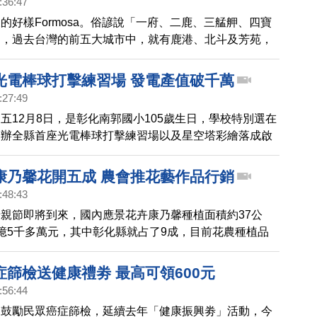
:36:47
的好樣Formosa。俗諺說「一府、二鹿、三艋舺、四寶
」，過去台灣的前五大城市中，就有鹿港、北斗及芳苑，
彰化歷史悠久，孕育出許多知名老店，也有很多美食、美
化縣政府藉由建縣300年活動，邀請百萬網紅千千代言
光電棒球打擊練習場 發電產值破千萬
出彰化道地的好滋味。
:27:49
五12月8日，是彰化南郭國小105歲生日，學校特別選在
舉辦全縣首座光電棒球打擊練習場以及星空塔彩繪落成啟
以說是雙喜臨門。
康乃馨花開五成 農會推花藝作品行銷
:48:43
親節即將到來，國內應景花卉康乃馨種植面積約37公
億5千多萬元，其中彰化縣就占了9成，目前花農種植品
，花農表示目前開花五成，農會舉辦推廣活動，也有花農
照提升花卉買氣。
篩檢送健康禮劵 最高可領600元
:56:44
為鼓勵民眾癌症篩檢，延續去年「健康振興劵」活動，今