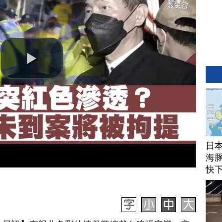
日
海豚
快