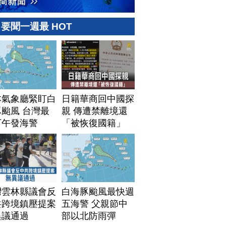
要聞一週最 HOT
本氣象廳緊盯白
日籍華商回中國探
颱風 台灣最
親 傳遭禁離境還
下午發海警
「被恢復國籍」
灣雲林縣議會反
白海豚颱風最快週
共跨境鎮壓提案
五海警 父親節中
異議通過
部以北防雨彈