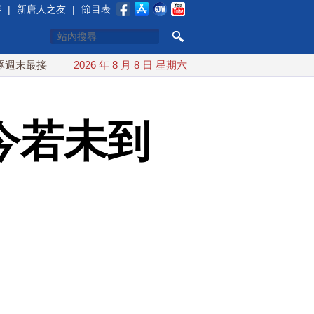
賽
|
新唐人之友
|
節目表
近台灣 最快9日可能登陸中國
2026 年 8 月 8 日 星期六
台灣漢光首結合城鎮演習 AIT
今若未到