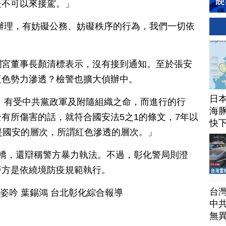
是不可以來接駕。」
辦理，有妨礙公務、妨礙秩序的行為，我們一切依
瀾宮董事長顏清標表示，沒有接到通知。至於張安
紅色勢力滲透？檢警也擴大偵辦中。
日
，有受中共黨政軍及附隨組織之命，而進行的行
海豚
有所傷害的話，就符合國安法5之1的條文，7年以
快
是國安的層次，所謂紅色滲透的層次。」
轎，還辯稱警方暴力執法。不過，彰化警局則澄
警方是依繞境防疫規範執行。
台
劉姿吟 葉錫鴻 台北彰化綜合報導
中
無