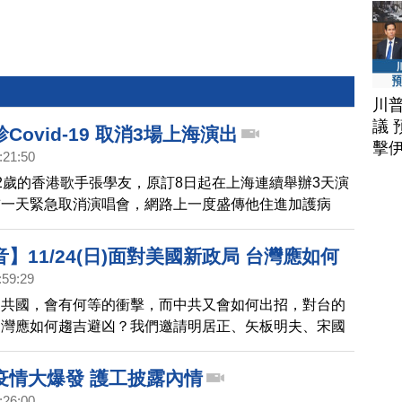
川
議 
Covid-19 取消3場上海演出
擊
:21:50
2歲的香港歌手張學友，原訂8日起在上海連續舉辦3天演
前一天緊急取消演唱會，網路上一度盛傳他住進加護病
天親自證實，確診了Covid-19，他也向歌迷表達歉意，
瀉停止了，輕微發燒，輕微咳嗽，以及少許肌肉和筋骨痠
】11/24(日)面對美國新政局 台灣應如何
在家中自我隔離。希望下週能康復，在舞台和大家見面。
:59:29
？
中共國，會有何等的衝擊，而中共又會如何出招，對台的
台灣應如何趨吉避凶？我們邀請明居正、矢板明夫、宋國
河四位名家，指點迷津！
疫情大爆發 護工披露內情
:26:00