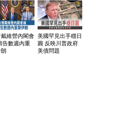
普戴維營內閣會
美國罕見出手穩日
預告數週內重
圓 反映川普政府
伊朗
美債問題