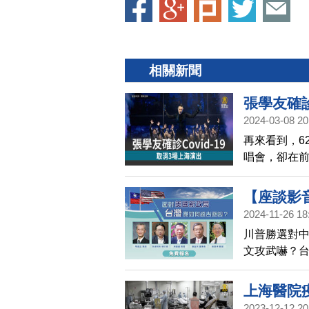
相關新聞
張學友確診
2024-03-08 20
再來看到，6
唱會，卻在
房。張學友今
他說目前腹
【座談影音
痛，目前正
2024-11-26 18
趨吉避凶
川普勝選對
文攻武嚇？
誠以及謝金
上海醫院
2023-12-12 20