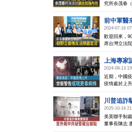
究所余茂春（
略」，並防
前中軍醫
2024-07-16 07
歡迎回來，9
席台灣立法
推動制定「
支持，共建
上海專家
2024-08-13 19
近期，中國
疫情處於上
可能很快出
川普追詐
2025-10-16 21
美英聯手制
董事長陳志 
陳志過往在