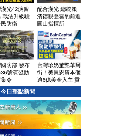
漢光42演習
配合漢光 總統賴
 戰法升級驗
清德親登雲豹前進
全民防衛
圓山指揮所
國防部 發布
台灣珍奶驚艷華爾
36號演習動
街！美貝恩資本砸
召集令
逾6億美金入主 貢
茶拓國際版圖加速
今日整點新聞
攻美？｜#財經新
聞｜
20260806(四)