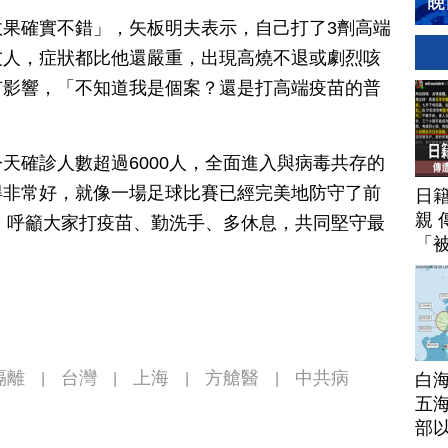
果確實不錯」，矢板明夫表示，自己打了3劑高端
友人，症狀都比他還嚴重，出現高燒不退或劇烈咳
有影響，「不知道我是個案？還是打高端疫苗的普
天確診人數超過6000人，全面進入與病毒共存的
得非常好，就像一場足球比賽已經完美地防守了前
日
親 
」，呼籲大家打疫苗、勤洗手、多休息，共同堅守最
「
隔離
台灣
上海
方艙醫
中共病
|
|
|
|
白
五海
部