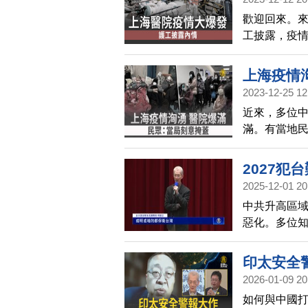
歡迎回來。
工披露，疫
人以及家屬
上海疫情
2023-12-25 12
近來，多位
滿。有當地
為嚴重，但
2027犯
2025-12-01 20
中共升高區
惡化。多位知
播協會主辦
台灣應如何妥
印太安全
威脅，學者
2026-01-09 20
如何與中國