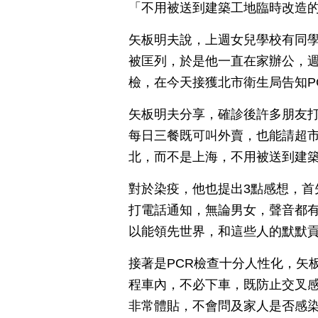
「不用被送到建築工地臨時改造
矢板明夫說，上週女兒學校有同學感
被匡列，於是他一直在家辦公，
檢，在今天接獲北市衛生局告知P
矢板明夫分享，確診後許多朋友
每日三餐既可叫外賣，也能請超
北，而不是上海，不用被送到建
對於染疫，他也提出3點感想，首
打電話通知，無論男女，聲音都
以能領先世界，和這些人的默默
接著是PCR檢查十分人性化，矢
程車內，不必下車，既防止交叉
非常體貼，不會問及家人是否感