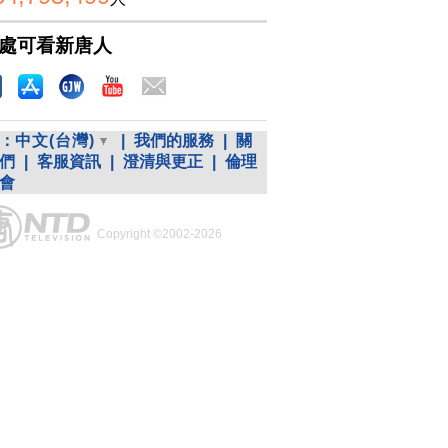
處可看新唐人
：
中文(台灣)
|
我們的服務
|
關
們
|
客服資訊
|
澄清與更正
|
倫理
會
Copyright ©2002-2026