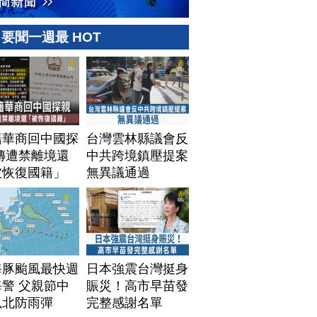
要聞一週最 HOT
籍華商回中國探
台灣雲林縣議會反
傳遭禁離境還
中共跨境鎮壓提案
被恢復國籍」
無異議通過
海豚颱風最快週
日本強震台灣挺身
警 父親節中
賑災！高市早苗發
以北防雨彈
完整感謝名單