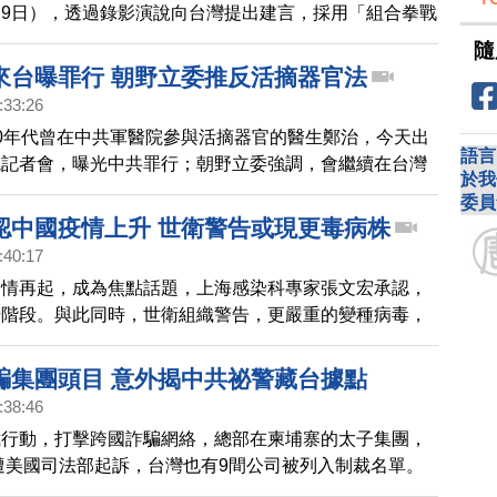
9日），透過錄影演說向台灣提出建言，採用「組合拳戰
守好內部民主制度，讓中共沒辦法鑽漏洞。
隨
來台曝罪行 朝野立委推反活摘器官法
:33:26
0年代曾在中共軍醫院參與活摘器官的醫生鄭治，今天出
語言
院記者會，曝光中共罪行；朝野立委強調，會繼續在台灣
於我
打擊及防制活摘器官法」，美國、日本議員也錄影片表達
委員
法律防火牆。
認中國疫情上升 世衛警告或現更毒病株
:40:17
疫情再起，成為焦點話題，上海感染科專家張文宏承認，
升階段。與此同時，世衛組織警告，更嚴重的變種病毒，
現。
騙集團頭目 意外揭中共祕警藏台據點
:38:46
裁行動，打擊跨國詐騙網絡，總部在柬埔寨的太子集團，
遭美國司法部起訴，台灣也有9間公司被列入制裁名單。
台灣的蹤跡也被曝光，旗下公司據點，就在台灣重要政治