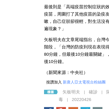
最後則是「高端疫苗控制症狀的效
疫苗，周圍打了其他疫苗的染疫
嗽，自己症狀卻很輕，對生活沒
遍現象？」
矢板明夫在文章尾端指出，台灣今
階段，「台灣的防疫到現在表現
80分鐘，但最後10分鐘最關鍵
後10分鐘。
（新聞來源：中央社）
按讚加入
新唐人亞太電視台粉絲團
矢板明夫
確診
|
|
毒
20220426
|