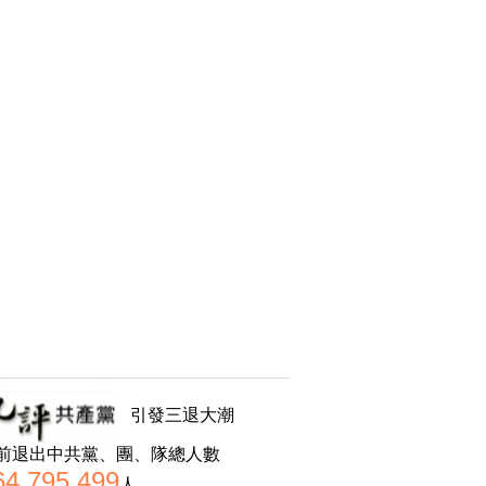
引發三退大潮
前退出中共黨、團、隊總人數
64,795,499
人