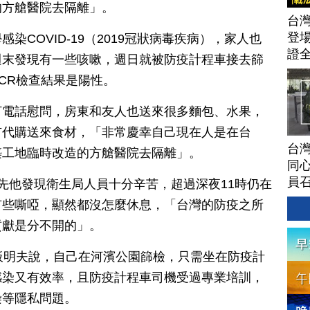
的方艙醫院去隔離」。
台灣
登場
染COVID-19（2019冠狀病毒疾病），家人也
證
週末發現有一些咳嗽，週日就被防疫計程車接去篩
CR檢查結果是陽性。
打電話慰問，房東和友人也送來很多麵包、水果，
市代購送來食材，「非常慶幸自己現在人是在台
台灣
築工地臨時改造的方艙醫院去隔離」。
同心
員
先他發現衛生局人員十分辛苦，超過深夜11時仍在
有些嘶啞，顯然都沒怎麼休息，「台灣的防疫之所
貢獻是分不開的」。
板明夫說，自己在河濱公園篩檢，只需坐在防疫計
感染又有效率，且防疫計程車司機受過專業培訓，
染等隱私問題。