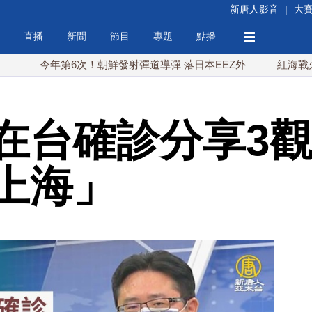
新唐人影音
|
大
直播
新聞
節目
專題
點播
今年第6次！朝鮮發射彈道導彈 落日本EEZ外
紅海戰火續升溫
在台確診分享3觀
上海」