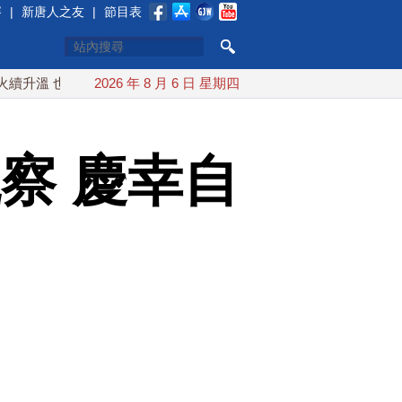
賽
|
新唐人之友
|
節目表
 也門胡塞武裝稱又襲擊沙特油輪
2026 年 8 月 6 日 星期四
台灣漢光演習 賴清德搭裝甲
察 慶幸自