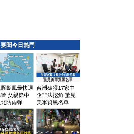
要聞今日熱門
海豚颱風最快週
台灣破獲17家中
警 父親節中
企非法挖角 驚見
以北防雨彈
美軍貿黑名單