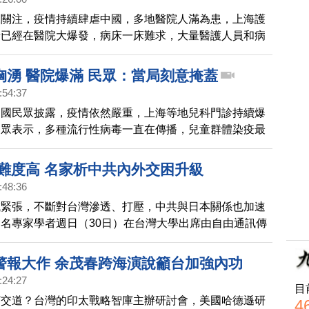
來關注，疫情持續肆虐中國，多地醫院人滿為患，上海護
情已經在醫院大爆發，病床一床難求，大量醫護人員和病
感染。
洶湧 醫院爆滿 民眾：當局刻意掩蓋
:54:37
中國民眾披露，疫情依然嚴重，上海等地兒科門診持續爆
民眾表示，多種流行性病毒一直在傳播，兒童群體染疫最
當局依然掩蓋疫情真相。
台難度高 名家析中共內外交困升級
:48:36
域緊張，不斷對台灣滲透、打壓，中共與日本關係也加速
名專家學者週日（30日）在台灣大學出席由自由通訊傳
的系列政經座談會，探討主題，「國際局勢激烈變化下，
善因應？」近期，外界聚焦中共2027年可能進犯台灣的
警報大作 余茂春跨海演說籲台加強內功
分析當前國際局勢，也點出中共目前內外交困的窘境。
:24:27
目
打交道？台灣的印太戰略智庫主辦研討會，美國哈德遜研
4