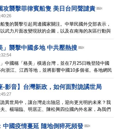
市博愛特區裡，和總統府在同一條馬路上，爬梳過往報導，
圍攻襲擊菲律賓船隻 美日台同聲譴責
，中共秘密警察在台灣的藏身據點。
:40:26
賓船隻的襲擊引起周邊國家關注。中華民國外交部表示，
何以武力片面改變現狀的企圖，以及在南海的灰區行動與
美國國務卿布林肯也與菲律賓外長通話，譴責中共破壞區
，並重申美國根據《共同防禦條約》對菲律賓的堅定承
美」襲擊中國多地 中共壓熱搜
日本自衛隊統合幕僚長吉田圭秀，也與菲律賓參謀總長進
:32:54
，雙方都對事態發展表示擔憂。吉田圭秀強調，日本自衛
」中國稱「格美」橫過台灣，並在7月25日晚登陸中國
菲律賓這邊，並將深化與菲律賓及理念相近國家的合作。
移向浙江、江西等地，並將影響中國10多個省。各地網民
成的慘況，但中共淡化消息。來看詳情：
座-影音】台灣新政，如何面對詭譎世局
:45:27
、詭異世局中，讓台灣走出險惡，迎向更光明的未來？我
明夫、楊瑞臨、明居正、陳松興四位國內外名家，為我們
：中國疫情蔓延 隨地倒猝死頻發