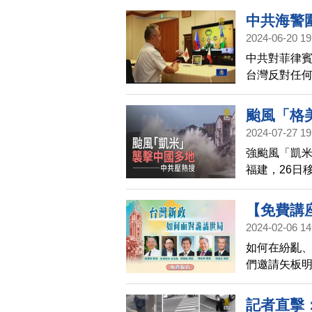
樞紐--台北
中共海警
也意外揭露
2024-06-20 19
中共對菲律
台灣反對任
軍事脅迫。
域和平穩定
颱風「格
諾。此外，
2024-07-27 19
行視訊通話
強颱風「凱米
隊始終站在
福建，26日
展示颱風造
【免費講
2024-02-06 14
如何在紛亂
們邀請矢板
指點明路！
記者直擊