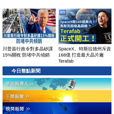
川普簽行政令對多晶矽課
SpaceX、特斯拉德州斥資
15%關稅 防堵中共傾銷
168億 打造最大晶片廠
Terafab
今日整點新聞