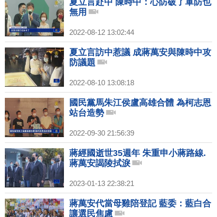
夏立言赴中 陳時中：心防破了軍防也
無用
2022-08-12 13:02:44
夏立言訪中惹議 成蔣萬安與陳時中攻
防議題
2022-08-10 13:08:18
國民黨馬朱江侯盧高雄合體 為柯志恩
站台造勢
2022-09-30 21:56:39
蔣經國逝世35週年 朱重申小蔣路線.
蔣萬安謁陵拭淚
2023-01-13 22:38:21
蔣萬安代當母雞陪登記 藍委：藍白合
讓選民焦慮