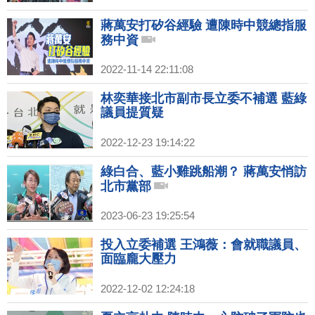
蔣萬安打矽谷經驗 遭陳時中競總指服
務中資
2022-11-14 22:11:08
林奕華接北市副市長立委不補選 藍綠
議員提質疑
2022-12-23 19:14:22
綠白合、藍小雞跳船潮？ 蔣萬安悄訪
北市黨部
2023-06-23 19:25:54
投入立委補選 王鴻薇：會就職議員、
面臨龐大壓力
2022-12-02 12:24:18