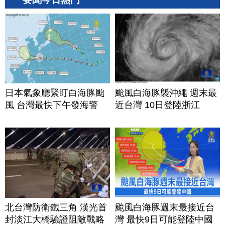
日本氣象廳緊盯白海豚颱
颱風白海豚襲沖繩 週末最
風 台灣最快下午發海警
近台灣 10日登陸浙江
北台灣防衛鐵三角 漢光首
颱風白海豚週末最接近台
封淡江大橋驗證阻敵戰略
灣 最快9日可能登陸中國