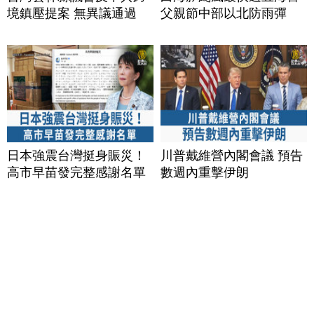
境鎮壓提案 無異議通過
父親節中部以北防雨彈
日本強震台灣挺身賑災！
川普戴維營內閣會議 預告
高市早苗發完整感謝名單
數週內重擊伊朗