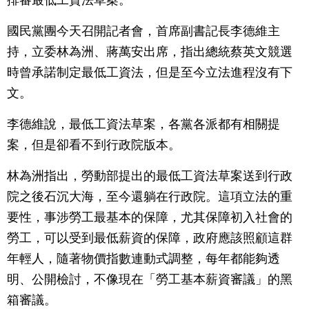
排審最低工資法草案。
國民黨團今天召開記者會，首席副書記長李德維主
持，立委林為洲、蔣萬安出席，指出總統蔡英文競選
時曾承諾制定最低工資法，但是至今立法進程沒有下
文。
李德維說，最低工資法草案，各黨各派都有相關提
案，但是卻看不到行政院版本。
林為洲指出，勞動部提出的最低工資法草案送到行政
院之後石沉大海，至今還躺在行政院。這項立法的重
要性，事涉勞工最基本的保障，尤其保障初入社會的
勞工，可以受到最低薪資的保障，政府應該照顧這群
年輕人，隨著物價指數連動式調整，每年都能夠透
明、公開檢討，不像現在「勞工基本薪資審議」的黑
箱審議。