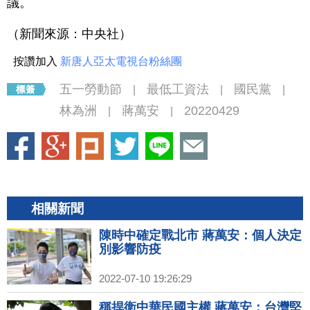
議。
（新聞來源：中央社）
按讚加入
新唐人亞太電視台粉絲團
五一勞動節
最低工資法
國民黨
|
|
|
林為洲
蔣萬安
20220429
|
|
相關新聞
陳時中確定戰北市 蔣萬安：個人決定
別影響防疫
2022-07-10 19:26:29
稱捍衛中華民國主權 蔣萬安：台灣堅