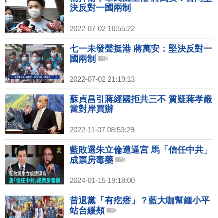
決反對一國兩制
2022-07-02 16:55:22
七一未發聲挺港 蔣萬安：堅決反對一
國兩制
2022-07-02 21:19:13
蘇貞昌引蔣經國拒共三不 質疑蔣孝嚴
當對岸買辦
2022-11-07 08:53:29
藍敗選朱立倫遭逼宮 馬「信任中共」
成票房毒藥
2024-01-15 19:18:00
昔退黨「有疙瘩」？藍大咖幫鍾小平
站台緩頰