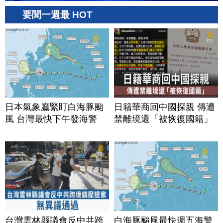
要聞一週最 HOT
日本氣象廳緊盯白海豚颱
日籍華商回中國探親 傳遭
風 台灣最快下午發海警
禁離境還「被恢復國籍」
台灣雲林縣議會反中共跨
白海豚颱風最快週五海警