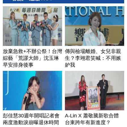
放棄急救+不辦公祭！台灣
傳與檢場離婚、女兒非親
綜藝「荒謬大師」沈玉琳
生？李翊君笑喊：不用嫉
早安排身後事
妒我
彭佳慧30週年開唱記者會
A-Lin X 蕭敬騰新歌合體
兩度激動淚崩曝退休時間
台東跨年有新進度？