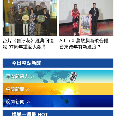
台片《魯冰花》經典回憶
A-Lin X 蕭敬騰新歌合體
殺 37周年重返大銀幕
台東跨年有新進度？
今日整點新聞
娛樂一週最 HOT