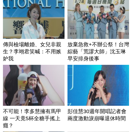
傳與檢場離婚、女兒非親
放棄急救+不辦公祭！台灣
生？李翊君笑喊：不用嫉
綜藝「荒謬大師」沈玉琳
妒我
早安排身後事
不可能！李多慧擁有馬甲
彭佳慧30週年開唱記者會
線 一天竟5杯全糖手搖上
兩度激動淚崩曝退休時間
癮？