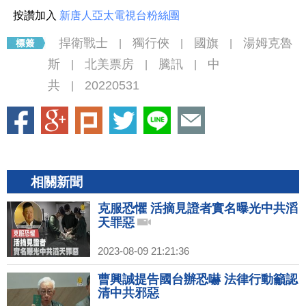
按讚加入
新唐人亞太電視台粉絲團
捍衛戰士
獨行俠
國旗
湯姆克魯
|
|
|
斯
北美票房
騰訊
中
|
|
|
共
20220531
|
相關新聞
克服恐懼 活摘見證者實名曝光中共滔
天罪惡
2023-08-09 21:21:36
曹興誠提告國台辦恐嚇 法律行動籲認
清中共邪惡