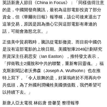
英語新唐人節目《China in Focus》：「同樣值得注意
的是，中國開發商騰訊，最初為這部電影投資了部分
資金，但《華爾街日報》報導稱，該公司後來退出了
這筆交易，原因是因為擔心它與這部電影有牽連的
話，可能會激怒北京。」
正值美中貿易戰時，騰訊從電影撤資。而目前中國仍
是沒有這部電影的上映日期。美國智庫2049計劃研究
所資深主任易思安（Ian Easton），推特發文表示，
「捍衛戰士2擺脫和中共的聯繫，重新奪回靈魂。」福
克斯新聞記者沃弗森（Joseph A. Wulfsohn）也在推
特上寫下，「令人鼓舞的是，好萊塢終於不用再向中
共低頭，為了外國利潤犧牲美國價值觀，我們希望可
以持續下去。」
新唐人亞太電視 林鈺唐 曾馨旻 整理報導