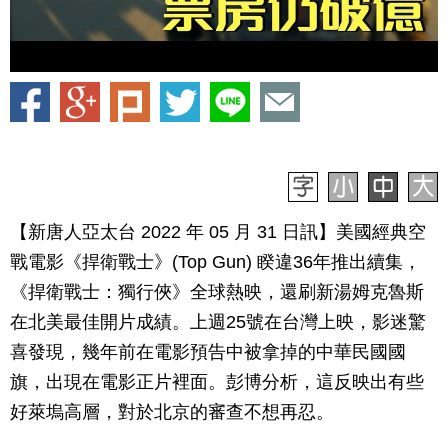
【新唐人亞太台 2022 年 05 月 31 日訊】美國經典空
戰電影《捍衛戰士》(Top Gun) 睽違36年推出續集，
《捍衛戰士：獨行俠》全球熱映，還刷新湯姆克魯斯
在北美最佳開片成績。上週25號在台灣上映，影迷驚
喜發現，幾年前在電影預告中被拿掉的中華民國國
旗，出現在電影正片裡面。彭博分析，這反映出有些
好萊塢高層，對於北京的審查不想再忍。