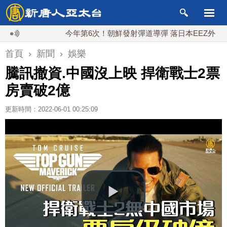
今年第6次！朝鮮發射彈道導彈 落日本EEZ外
紅
首頁
›
新聞
›
娛樂
騰訊撤資.中國沒上映 捍衛戰士2票
房賣破2億
更新時間：2022-06-01 00:25:09