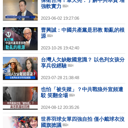
保衛台灣！章天亮：了解中共本質 增
強軟實力
2023-06-02 19:27:06
曹興誠：中國共產黨是邪教 動亂的根
源
2023-10-26 19:42:40
台灣人欠缺敵國意識？ 以色列女孩分
享兵役經驗
2023-07-28 21:38:48
也怕「被失蹤」？中共戰狼外宣頻遭
駁 笑翻全場
2024-08-12 20:35:26
世界羽球女單四強自拍 僅小戴球衣沒
國旗掀議