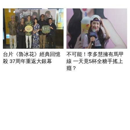
台片《魯冰花》經典回憶
不可能！李多慧擁有馬甲
殺 37周年重返大銀幕
線 一天竟5杯全糖手搖上
癮？