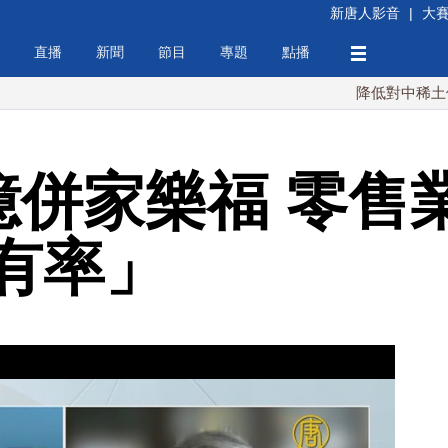
新唐人影音
|
大
直播
新聞
節目
專題
點播
降低對中稀土依賴 川普
0億併家樂福 零售
有率」