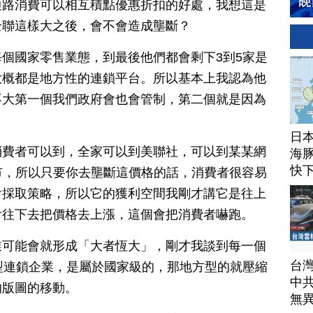
通路消費可以相互積點優惠折扣的好處，我想這是
全聯這樣大之後，會不會造成壟斷？
個國家零售業態，到最後他們都會剩下3到5家是
大概都是地方性的連鎖平台。所以基本上我認為他
不大第一個我們政府會也會管制，第二個就是因為
。
日
消費者可以到，全家可以到美聯社，可以到某某網
海豚
快
有超市，所以只要你去壟斷這價格的話，消費者很容易
會採取策略，所以它的獲利空間我剛才講它是往上
會往下去把價格去上漲，這個會把消費者嚇跑。
業可能會就形成「大者恆大」，剛才我談到每一個
台
型連鎖企業，是屬於國家級的，那地方型的就壓縮
中
的版圖的移動。
無