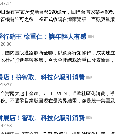
聯二強爭霸的時代，已經來臨。
:47:14
9日深夜宣布斥資新台幣290億元，回購台灣家樂福60%
主管機關許可之後，將正式收購台灣家樂福，而觀察量販
說相當火熱，美商好市多，今年宣布直接全資經營台灣
，全聯則是砸下重金收購大潤發，外界分析，零售業透過收
登行銷王 徐重仁：讓年輕人有感
模的同時，經營模式將大大改變。
:20:36
代，國內量販通路超商全聯，以網路行銷操作，成功建立
並以社群打進年輕客層，今天全聯總裁徐重仁發表新書，
理理念。
展店！拚智取、科技化吸引消費
:15:37
台灣兩大超市全家、7-ELEVEN，瞄準社區化消費，導
服務。不過零售業版圖現在是跨界結盟，像是統一集團及
動作，也讓零售業市場，更加白熱化。
拼展店！智取、科技化吸引消費
:42:58