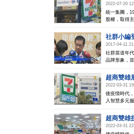
告：統一全
2022-07-20 12
統一集團，1
股權，取得
業市況可以
Costco
社群小編
購，擴大規
2017-04-11 21
社群當道年
品牌形象，
傳達經營管
超商雙雄
2022-03-31 19
後疫情時代，
入智慧多元
全聯的併購
超商雙雄
2022-03-31 22