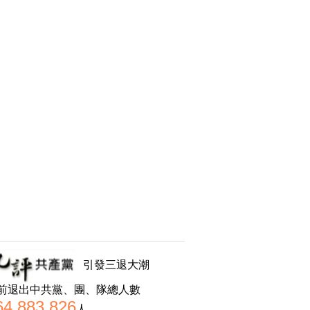
引發三退大潮
前退出中共黨、團、隊總人數
64,883,826
人