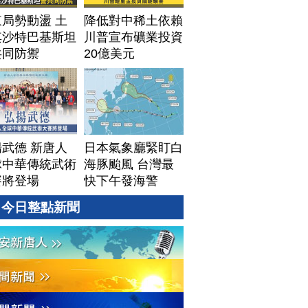
局勢動盪 土
降低對中稀土依賴
其沙特巴基斯坦
川普宣布礦業投資
共同防禦
20億美元
武德 新唐人
日本氣象廳緊盯白
球中華傳統武術
海豚颱風 台灣最
賽將登場
快下午發海警
今日整點新聞