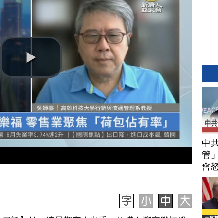
中
管」
會