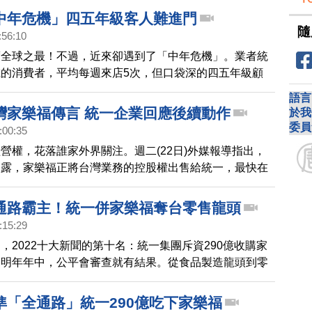
中年危機」四五年級客人難進門
隨
:56:10
度全球之最！不過，近來卻遇到了「中年危機」。業者統
的消費者，平均每週來店5次，但口袋深的四五年級顧
卻只光顧三次，我們實地走訪發現，超市、量販是主要競
語言
灣家樂福傳言 統一企業回應後續動作
於我
委員
:00:35
營權，花落誰家外界關注。週二(22日)外媒報導指出，
透露，家樂福正將台灣業務的控股權出售給統一，最快在
達成協議。對此，今天(25日)統一企業舉辦發表會，代
示，沒有聽說。被問到，統一是否有下一步的動作，代理
通路霸主！統一併家樂福奪台零售龍頭
有把話說死。
:15:29
，2022十大新聞的第十名：統一集團斥資290億收購家
，明年年中，公平會審查就有結果。從食品製造龍頭到零
，統一集團董事長羅智先立基於更長遠的戰略思維，打破
虛實整合，不但開啟零售版圖「全通路」的新階段，也宣
準「全通路」統一290億吃下家樂福