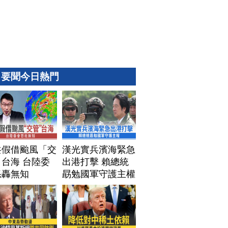
要聞今日熱門
共假借颱風「交
漢光實兵濱海緊急
台海 台陸委
出港打擊 賴總統
怒轟無知
勗勉國軍守護主權