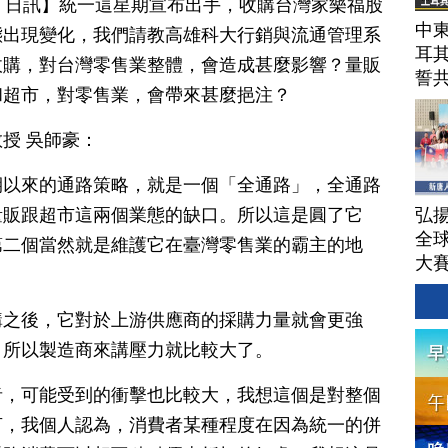
月 22 日訊】統一這星期宣布出手，收購台灣家樂福股
中東
態出現變化，我們請教高雄科大行銷與流通管理系
耳
收購，對台灣零售業整體，會造成甚麼影響？量販
誓
和超市，對零售業，會帶來甚麼挹注？
授 吳師豪：
期以來的通路策略，就是一個「全通路」，全通路
弘揚
量販跟超市這兩個業態的缺口。所以這是圓了它
全
第二個當然就是維護它在臺灣零售業的霸主的地
大
購之後，它對於上游供應商的採購力量就會更強
，所以製造商來講壓力就比較大了。
者，可能受到的衝擊也比較大，我想這個是對整個
言，我個人認為，消費者某種程度在因為統一的併