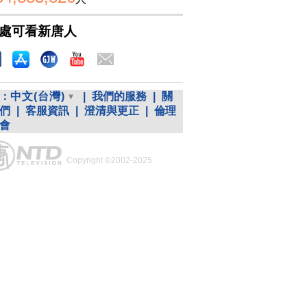
處可看新唐人
：
中文(台灣)
|
我們的服務
|
關
們
|
客服資訊
|
澄清與更正
|
倫理
會
Copyright ©2002-2025