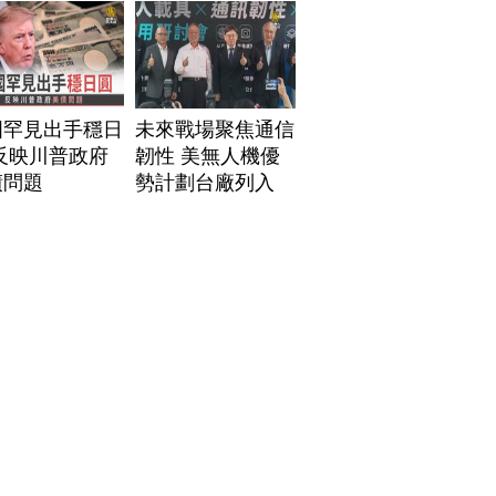
國罕見出手穩日
未來戰場聚焦通信
反映川普政府
韌性 美無人機優
債問題
勢計劃台廠列入