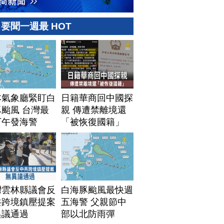
要聞一週最 HOT
本氣象廳緊盯白
日籍華商回中國探
颱風 台灣最
親 傳遭禁離境還
下午發海警
「被恢復國籍」
灣雲林縣議會反
白海豚颱風最快週
共跨境鎮壓提案
五海警 父親節中
異議通過
部以北防雨彈