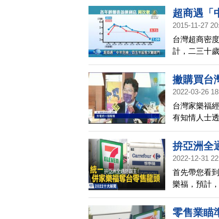
超商遇「
2015-11-27 20
台灣超商密
計，二三十歲
客，一星期
爭對手。
撇購買台
2022-03-26 18
台灣家樂福經
有知情人士
未來幾週之內
理發言人表
拚亞洲全
發言人則沒
2022-12-31 22
首先帶您看到
樂福，預計
售版圖霸主
競爭界線，
零售業瞄