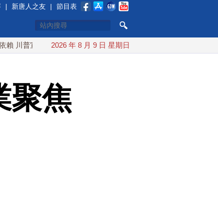
賽
|
新唐人之友
|
節目表
宣布礦業投資20億美元
2026 年 8 月 9 日 星期日
中東局勢動盪 土耳其沙特巴基斯坦誓
業聚焦