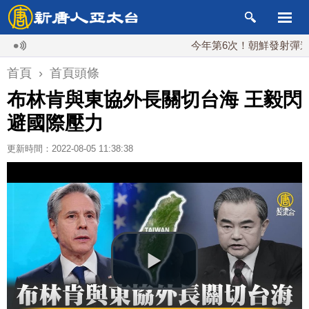
今年第6次！朝鮮發射彈道導彈
首頁
›
首頁頭條
布林肯與東協外長關切台海 王毅閃
避國際壓力
更新時間：2022-08-05 11:38:38