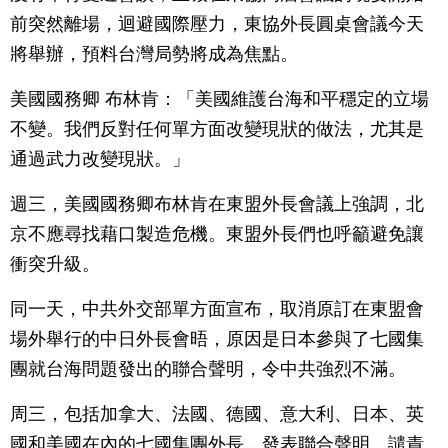
前突然離場，迴避國際壓力，東協外長圓桌會議今天
將舉辦，預料台灣局勢將成為焦點。
美國國務卿 布林肯：「美國維護台海和平穩定的立場
不變。我們反對任何單方面改變現狀的做法，尤其是
通過武力改變現狀。」
週三，美國國務卿布林肯在東盟外長會議上強調，北
京不應尋找藉口製造危機。東盟外長們也呼籲避免讓
衝突升級。
同一天，中共外交部單方面宣布，取消原訂在東盟會
場外舉行的中日外長會晤，原因是日本參與了七國集
團就台海問題發出的聯合聲明，令中共強烈不滿。
周三，包括加拿大、法國、德國、意大利、日本、英
國和美國在內的七國集團外長，發表聯合聲明，譴責