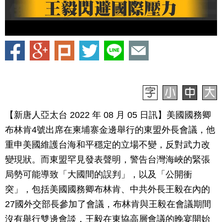
【新唐人亞太台 2022 年 08 月 05 日訊】美國國務卿
布林肯4號出席在柬埔寨金邊舉行的東盟外長會議，他
重申美國維護台海和平穩定的立場不變，反對武力改
變現狀。而東盟罕見發表聲明，警告台灣海峽的緊張
局勢可能導致「大國間的誤判」，以及「公開衝
突」，包括美國國務卿布林肯、中共外長王毅在內的
27國外交部長參加了會議，布林肯與王毅在會議期間
沒有舉行雙邊會談，王毅在東協高層會議的晚宴開始