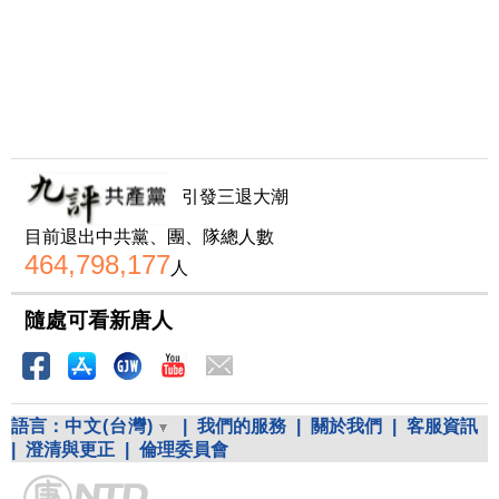
引發三退大潮
目前退出中共黨、團、隊總人數
464,798,177
人
隨處可看新唐人
語言：
中文(台灣)
|
我們的服務
|
關於我們
|
客服資訊
|
澄清與更正
|
倫理委員會