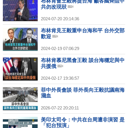
布林肯會王毅將提台海 籲各國齊阻中
共勿改現狀
2024-07-20 20:14:36
布林肯見王毅重申台海和平 台外交部
歡迎
2024-02-19 07:06:29
布林肯慕尼黑會王毅 談台海穩定與中
共援俄
2024-02-17 19:36:57
菲中外長會談 菲外長向王毅抗議南海
濺血
2026-07-22 20:20:11
美印太司令：中共在台周遭非演習 是
「犯台預演」