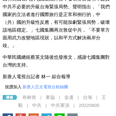
中共不必要的升級台海緊張局勢。聲明指出，「我們
國家的立法者進行國際旅行是正常和例行的，中
（共）國的升級性反應，有可能加劇緊張局勢，破壞
該地區穩定。」七國集團再次敦促中共，「不要單方
面用武力改變地區現狀，以和平方式解決兩岸分
歧。」
中華民國總統蔡英文隨後也發推文，感謝七國集團對
台灣的支持。
新唐人電視台記者 林一 綜合報導
按讚加入
新唐人亞太電視台粉絲團
布林肯
東協
金邊
台海
王
|
|
|
|
毅
中共
中共軍演
20220805
|
|
|