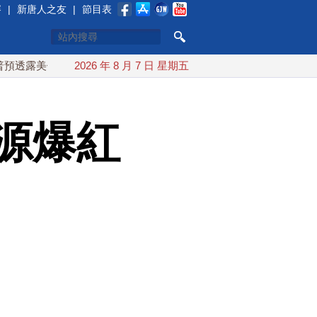
賽
|
新唐人之友
|
節目表
伊談判進展 美彈藥充足再擴大生產
2026 年 8 月 7 日 星期五
川普簽行政令對多晶矽課1
源爆紅