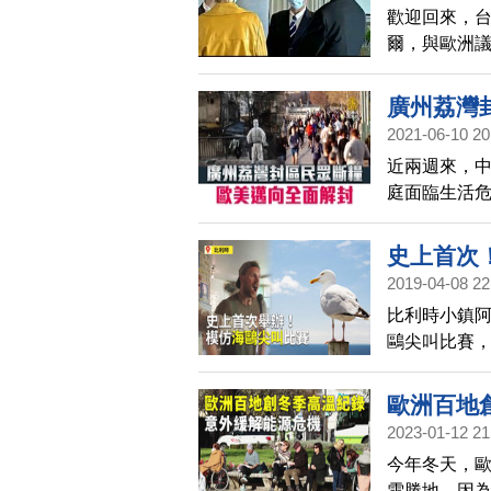
歡迎回來，台
爾，與歐洲
台灣的支持
在布魯塞爾
廣州荔灣
與拓展，即
2021-06-10 20
還在下榻飯
近兩週來，
庭面臨生活
利時也已經
史上首次
2019-04-08 22
比利時小鎮阿
鷗尖叫比賽
尖叫聲，相
歐洲百地
2023-01-12 21
今年冬天，
雪勝地，因