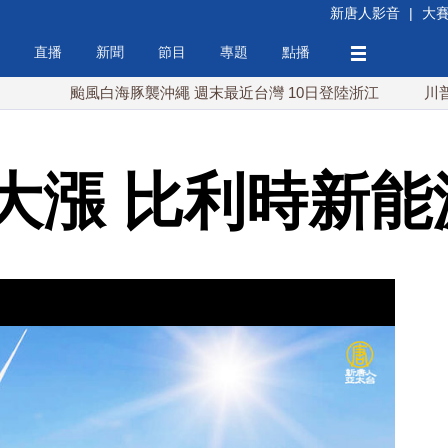
新唐人影音
|
大
直播
新聞
節目
專題
點播
颱風白海豚襲沖繩 週末最近台灣 10日登陸浙江
川普預透露美
大漲 比利時新能