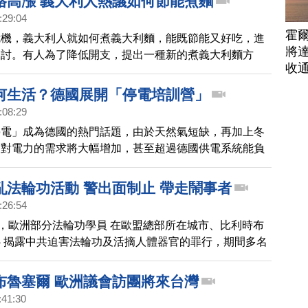
格高漲 義大利人熱議如何節能煮麵
:29:04
霍
危機，義大利人就如何煮義大利麵，能既節能又好吃，進
將
探討。有人為了降低開支，提出一種新的煮義大利麵方
收
水沸騰之後就關掉火，用餘熱煮麵。帶您去看一看。
何生活？德國展開「停電培訓營」
:08:29
停電」成為德國的熱門話題，由於天然氣短缺，再加上冬
眾對電力的需求將大幅增加，甚至超過德國供電系統能負
因此，德國政府機構與聯邦機構聯手開創一系列的「停電
教導民眾如何面對沒有電的生活。
亂法輪功活動 警出面制止 帶走鬧事者
:26:54
午，歐洲部分法輪功學員 在歐盟總部所在城市、比利時布
 揭露中共迫害法輪功及活摘人體器官的罪行，期間多名
到現場鬧事，被警方制止並逐出活動現場。
布魯塞爾 歐洲議會訪團將來台灣
:41:30