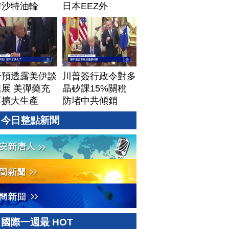
擊沙特油輪
日本EEZ外
普預透露美伊談
川普簽行政令對多
展 美彈藥充
晶矽課15%關稅
再擴大生產
防堵中共傾銷
今日整點新聞
國際一週最 HOT