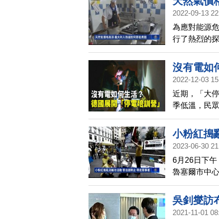
天然氣價
2022-09-13 22
為應對能源
行了熱烈的
式：就是在
沒有電如
2022-12-03 15
近期，「大
季低溫，民
荷的程度，
培訓營」，
小粉紅搗
2023-06-30 21
6月26日下
魯塞爾市中心
親共小粉紅
吳釗燮訪
2021-11-01 08