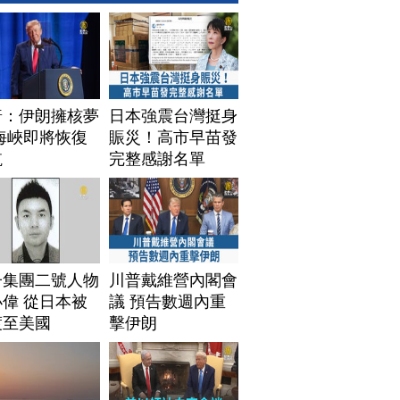
普：伊朗擁核夢
日本強震台灣挺身
海峽即將恢復
賑災！高市早苗發
航
完整感謝名單
子集團二號人物
川普戴維營內閣會
偉 從日本被
議 預告數週內重
渡至美國
擊伊朗