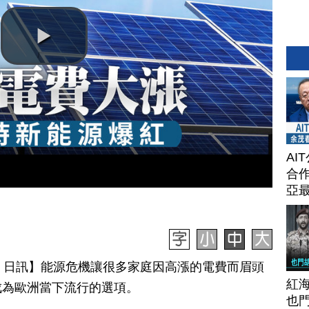
AI
合作
亞
月 24 日訊】能源危機讓很多家庭因高漲的電費而眉頭
紅
成為歐洲當下流行的選項。
也