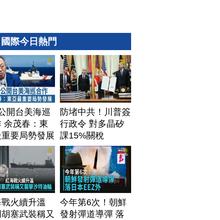
國際今日熱門
T公開台美海巡
防堵中共！川普簽
 余茂春：東
行政令 對多晶矽
最重要局勢發展
課15%關稅
海戰火續升溫
今年第6次！朝鮮
門胡塞武裝稱又
發射彈道導彈 落