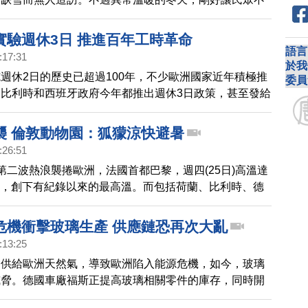
天然氣，甚至天然氣的價格還回落到俄烏戰爭前的水準，
各國政府在當前的能源危機中，得到些許喘息機會。
實驗週休3日 推進百年工時革命
語言
:17:31
於我
週休2日的歷史已超過100年，不少歐洲國家近年積極推
委員
比利時和西班牙政府今年都推出週休3日政策，甚至發給
多年的冰島更擴大到9成工作者。工時的百年革命正在進
襲 倫敦動物園：狐獴涼快避暑
:26:51
第二波熱浪襲捲歐洲，法國首都巴黎，週四(25日)高溫達
6度，創下有紀錄以來的最高溫。而包括荷蘭、比利時、德
，也屢屢飆出高溫紀錄。接下來帶您到倫敦動物園，看看
妙方。
危機衝擊玻璃生產 供應鏈恐再次大亂
:13:25
制供給歐洲天然氣，導致歐洲陷入能源危機，如今，玻璃
威脅。德國車廠福斯正提高玻璃相關零件的庫存，同時開
沒有受天然氣危機衝擊的供應商。