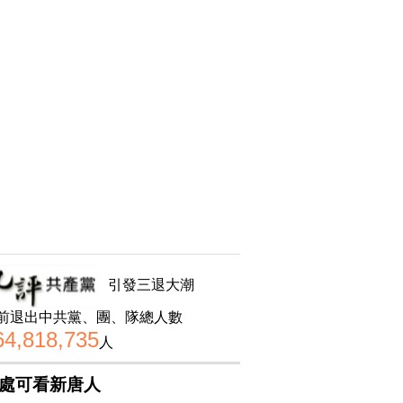
引發三退大潮
前退出中共黨、團、隊總人數
64,818,735
人
處可看新唐人