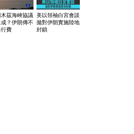
爾木茲海峽協議
美以領袖白宮會談
達成？伊朗傳不
拋對伊朗實施陸地
通行費
封鎖