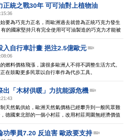
力正統之戰30年 可可油對上植物油
:15:36
開始要為巧克力正名，而歐洲過去就曾為正統巧克力發生
，有的國家堅持只有完全使用可可油製造的巧克力才能被
但歐盟於2000年接受植物油製造的巧克力，兩派勢力互
入自行車計畫 挹注2.5億歐元
:08:06
成的燃料價格飛漲，讓很多歐洲人不得不調整生活方式。
府正在鼓勵更多民眾以自行車作為代步工具。
祭出「木材供暖」力抗能源危機
:21:43
限制天然氣供給，歐洲天然氣價格已經攀升到一般民眾難
步，德國東北部的一個小村莊，改用村莊周圍無經濟價值
供暖系統的燃料，試圖以「木材供暖」擺脫對天然氣的依
源危機。
功學員7.20 反迫害 歐政要支持