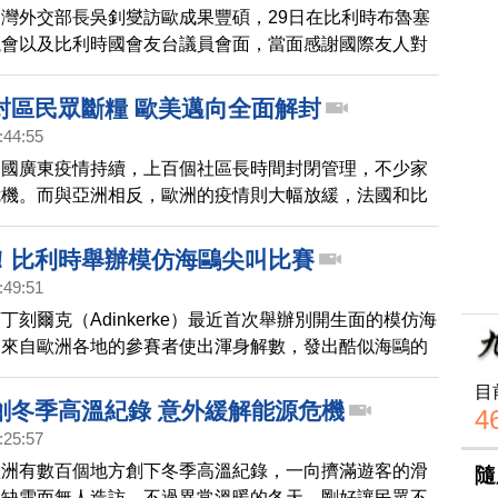
灣外交部長吳釗燮訪歐成果豐碩，29日在比利時布魯塞
議會以及比利時國會友台議員會面，當面感謝國際友人對
，瑞典籍歐洲議員魏莫斯在推特發文表示，「很榮幸昨天
與外長吳釗燮會面，此行象徵台灣與歐盟之間關係的深化
封區民眾斷糧 歐美邁向全面解封
將出訪的歐洲議會訪團也是如此」。有媒體報導，吳釗燮
:44:55
店與歐盟執委會亞太事務決策官員，私下會晤。
中國廣東疫情持續，上百個社區長時間封閉管理，不少家
危機。而與亞洲相反，歐洲的疫情則大幅放緩，法國和比
開始解封。
！比利時舉辦模仿海鷗尖叫比賽
:49:51
丁刻爾克（Adinkerke）最近首次舉辦別開生面的模仿海
，來自歐洲各地的參賽者使出渾身解數，發出酷似海鷗的
當逗趣。
目
創冬季高溫紀錄 意外緩解能源危機
4
:25:57
歐洲有數百個地方創下冬季高溫紀錄，一向擠滿遊客的滑
隨
為缺雪而無人造訪。不過異常溫暖的冬天，剛好讓民眾不