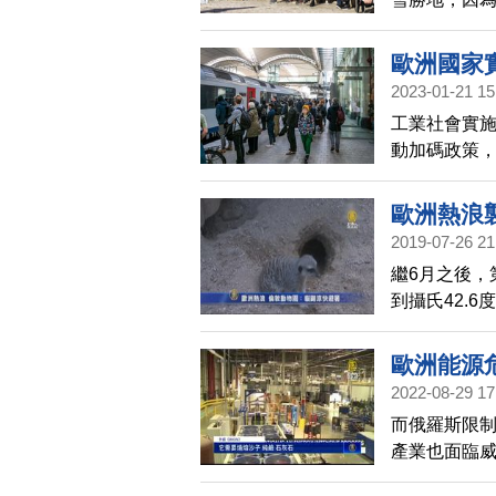
太需要依賴
這也讓歐洲
歐洲國家
2023-01-21 15
工業社會實施
動加碼政策，
補助，已實驗
行中。
歐洲熱浪
2019-07-26 21
繼6月之後，
到攝氏42.
國和英國等
動物的避暑
歐洲能源
2022-08-29 17
而俄羅斯限
產業也面臨
發歐洲以外