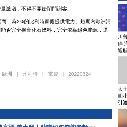
戶量激增，不得不開始閉門謝客。
電商，為2%的比利時家庭提供電力。短期內歐洲清
洲能否完全摒棄化石燃料，完全依靠綠色能源，還
川
碎 
通
歐洲
比利時
電費
20220824
|
|
|
太
胡小
引