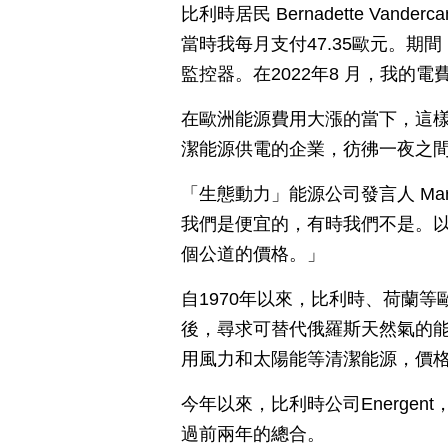
比利時居民 Bernadette Van
當時我每月支付47.35歐元。期
監控器。在2022年8 月，我的電費
在歐洲能源費用大漲的當下，這
潔能源供電的企業，彷彿一夜之
「生態動力」能源公司發言人 Marg
我們是便宜的，有時我們不是。
個公道的價格。」
自1970年以來，比利時、荷蘭
後，尋求可替代俄羅斯天然氣的
用風力和太陽能等清潔能源，價
今年以來，比利時公司Energe
過前兩年的總合。