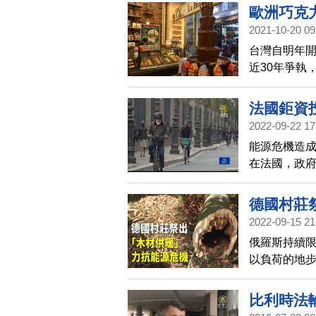
歐洲巧克
2021-10-20 09
台灣自明年
近30年爭執
稱為巧克力，
不相讓。
法國鉅資投
2022-09-22 17
能源危機造
在法國，政
德國村莊
2022-09-15 21
俄羅斯持續
以負荷的地
的樹枝作為
賴，力抗能
比利時法輪