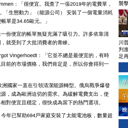
襲
dercammen：「很便宜。我查了一張2019年的電費單，
間，「生態動力」（能源公司） 安裝了一個電量消耗
帳單是34.65歐元。」
樣一份便宜的帳單無疑充滿了吸引力。許多依靠清
川
間，就受到了大批消費者的青睞。
判進
ot Vingerhoedt：「它並不總是最便宜的，有時
足
以目前的市場價格，我們肯定是，所以你會得到一
等歐洲國家一直在引領清潔能源轉型。俄烏戰爭爆發
能源，成為歐洲迫切的需求。為緩解電費支出，使
格相對便宜且穩定，很快成為當下的熱門選項。
nt，今年已幫助694戶家庭安裝了太能電池板，數量超