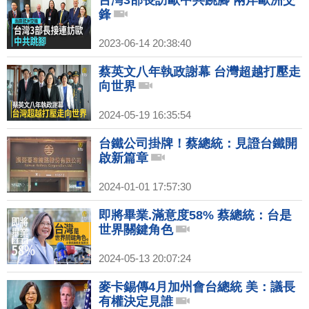
台灣3部長訪歐中共跳腳 兩岸歐洲交
鋒
2023-06-14 20:38:40
蔡英文八年執政謝幕 台灣超越打壓走
向世界
2024-05-19 16:35:54
台鐵公司掛牌！蔡總統：見證台鐵開
啟新篇章
2024-01-01 17:57:30
即將畢業.滿意度58% 蔡總統：台是
世界關鍵角色
2024-05-13 20:07:24
麥卡錫傳4月加州會台總統 美：議長
有權決定見誰