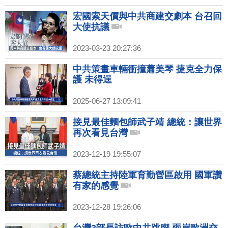
宏國索天價與中共商建交劇本 台召回
大使抗議
2023-03-23 20:27:36
中共策畫車輛衝撞蕭美琴 捷克全力保
護 未得逞
2025-06-27 13:09:41
接見最佳麵包師武子靖 總統：讓世界
再次看見台灣
2023-12-19 19:55:07
蔡總統主持陸軍育勤營區啟用 國軍讚
有家的感覺
2023-12-28 19:26:06