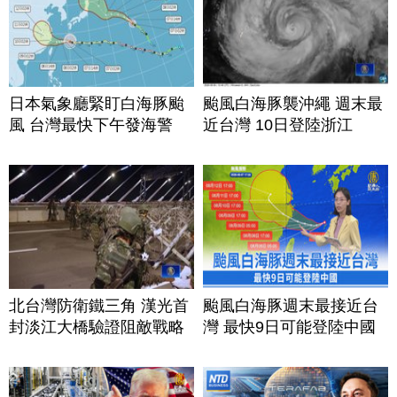
日本氣象廳緊盯白海豚颱
颱風白海豚襲沖繩 週末最
風 台灣最快下午發海警
近台灣 10日登陸浙江
北台灣防衛鐵三角 漢光首
颱風白海豚週末最接近台
封淡江大橋驗證阻敵戰略
灣 最快9日可能登陸中國