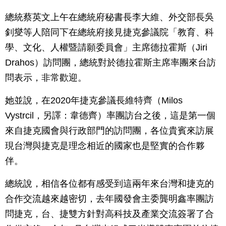
總統蔡英文上午在總統府秘書長李大維、外交部長吳
釗燮等人陪同下在總統府接見捷克參議院「教育、科
學、文化、人權暨請願委員會」主席德拉霍斯（Jiri
Drahos）訪問團，總統對於德拉霍斯主席率團來台訪
問表示，非常歡迎。
她並說，在2020年捷克參議長維特齊（Milos
Vystrcil，另譯：韋德齊）率團訪台之後，這是第一個
來自捷克國會與行政部門的訪問團，各位貴賓來訪展
現台灣與捷克是理念相近的國家也是堅實的合作夥
伴。
總統說，相信各位都有感受到這兩年來台灣和捷克的
合作交流越來越密切，去年國發會主委龔明鑫率團訪
問捷克，台、捷雙方針對高科技及產業交流簽署了合