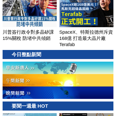
川普簽行政令對多晶矽課
SpaceX、特斯拉德州斥資
15%關稅 防堵中共傾銷
168億 打造最大晶片廠
Terafab
今日整點新聞
要聞一週最 HOT