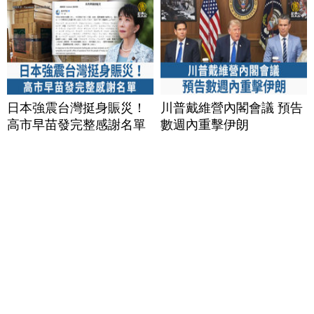
日本強震台灣挺身賑災！
川普戴維營內閣會議 預告
高市早苗發完整感謝名單
數週內重擊伊朗