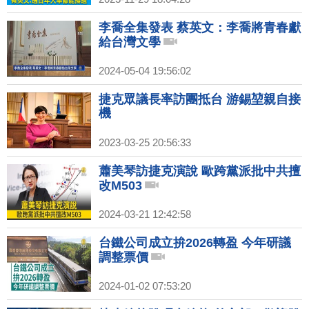
李喬全集發表 蔡英文：李喬將青春獻
給台灣文學
2024-05-04 19:56:02
捷克眾議長率訪團抵台 游錫堃親自接
機
2023-03-25 20:56:33
蕭美琴訪捷克演說 歐跨黨派批中共擅
改M503
2024-03-21 12:42:58
台鐵公司成立拚2026轉盈 今年研議
調整票價
2024-01-02 07:53:20