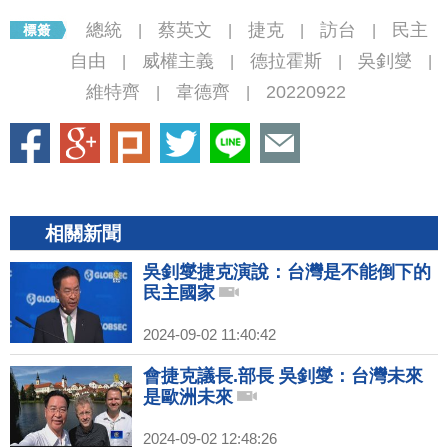
總統
蔡英文
捷克
訪台
民主
|
|
|
|
自由
威權主義
德拉霍斯
吳釗燮
|
|
|
|
維特齊
韋德齊
20220922
|
|
相關新聞
吳釗燮捷克演說：台灣是不能倒下的
民主國家
2024-09-02 11:40:42
會捷克議長.部長 吳釗燮：台灣未來
是歐洲未來
2024-09-02 12:48:26