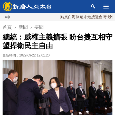
颱風白海豚週末最接近台灣 最快9日可
首頁
›
新聞
›
要聞
總統：威權主義擴張 盼台捷互相守
望捍衛民主自由
更新時間：2022-09-22 12:01:20