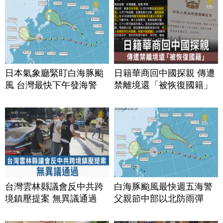
日本氣象廳緊盯白海豚颱
日籍華商回中國探親 傳遭
風 台灣最快下午發海警
禁離境還「被恢復國籍」
台灣雲林縣議會反中共跨
白海豚颱風最快週五海警
境鎮壓提案 無異議通過
父親節中部以北防雨彈