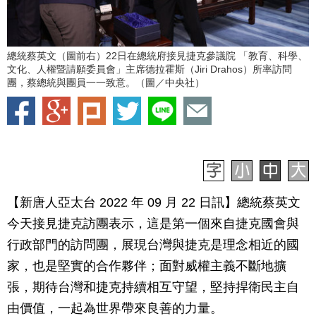
總統蔡英文（圖前右）22日在總統府接見捷克參議院 「教育、科學、
文化、人權暨請願委員會」主席德拉霍斯（Jiri Drahos）所率訪問
團，蔡總統與團員一一致意。（圖／中央社）
【新唐人亞太台 2022 年 09 月 22 日訊】總統蔡英文
今天接見捷克訪團表示，這是第一個來自捷克國會與
行政部門的訪問團，展現台灣與捷克是理念相近的國
家，也是堅實的合作夥伴；面對威權主義不斷地擴
張，期待台灣和捷克持續相互守望，堅持捍衛民主自
由價值，一起為世界帶來良善的力量。