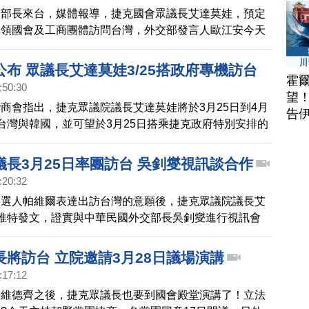
國部長來台，媒體報導，捷克國會眾議長艾達莫娃，預定
率領國會及工商團體訪問台灣，外交部發言人歐江安今天
記者會上表示，外交部一向歡迎理念相近的國家友人來訪
交流與互動，等有確切訊息將主動對外說明。
布 眾議長艾達莫娃3/25搭政府專機訪台
霍
:50:30
望
商會指出，捷克眾議院議長艾達莫娃將於3月25日到4月
告
台灣與韓國，並可望於3月25日搭乘捷克政府特別安排的
拉格直飛台北。
議長3月25日率團訪台 吳釗燮視訊談合作
:20:32
當選人帕維爾表達出訪台灣的意願後，捷克眾議院議長艾
推特發文，證實與中華民國外交部長吳釗燮進行視訊會
年3月訪台行程進行討論。艾達莫娃在推文中表示，屆時
灣與南韓，並強調台灣是捷克在先進科技與技術領域的重
長將訪台 立院邀請3月28日議場演講
望能藉此行進一步提升雙方在經濟上的合作。根據捷克產
:17:12
布資訊，艾達莫娃計畫在3月25日到4月1日之間訪問台
長維德齊之後，捷克眾議長也要到國會殿堂演講了！立法