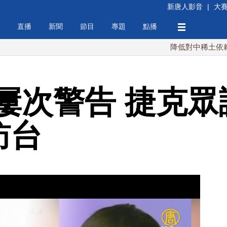
新唐人影音
|
大
直播
新聞
節目
專題
點播
降低對中稀土依賴 川普宣
屢次警告 捷克眾
訪台