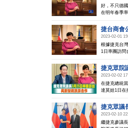
好，不只德
在明年春季
（13日）在
與我國進行
捷台商會公
2023-02-01 19
根據捷克台灣
1日率團訪問
專機，從布
捷克眾院
2023-02-02 17
在捷克總統
達莫娃1日在
議，針對她今
將會走訪台
捷克眾議
要夥伴，希
2023-02-10 22
業協會網站公
繼捷克參議
灣與南韓。