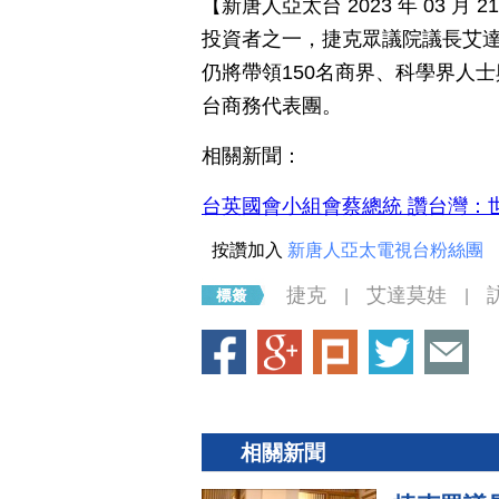
【新唐人亞太台 2023 年 03 
投資者之一，捷克眾議院議長艾達
仍將帶領150名商界、科學界人
台商務代表團。
相關新聞：
台英國會小組會蔡總統 讚台灣：
按讚加入
新唐人亞太電視台粉絲團
捷克
艾達莫娃
|
|
相關新聞