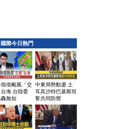
國際今日熱門
共假借颱風「交
中東局勢動盪 土
台海 台陸委
耳其沙特巴基斯坦
怒轟無知
誓共同防禦