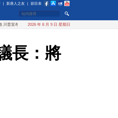
賽
|
新唐人之友
|
節目表
布礦業投資20億美元
2026 年 8 月 9 日 星期日
中東局勢動盪 土耳其沙特巴基斯坦誓共
議長：將