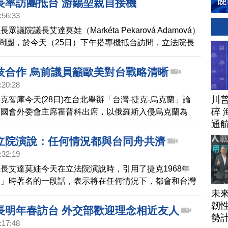
長率訪團抵台 游錫堃親自接機
:56:33
議院議長艾達莫娃（Markéta Pekarová Adamová）
訪問團，於今天（25日）下午搭專機抵台訪問，立法院長
前往松山機場接機，這是捷克歷來規模最大的訪台代表
技合作 烏前議員籲歐美對台戰略清晰
:20:28
川
克智庫今天(28日)在台北舉辦「台灣-捷克-烏克蘭」論
碎 
蘭國會外委會主席霍普科出席，以俄羅斯入侵烏克蘭為
通
美國家盡快對台改採「戰略清晰」，防止中共侵略野心。
能與台灣高科技合作，結合民主先進武器戰略，預防戰爭
立院演說：任何情況都與台同舟共濟
:32:19
長艾達莫娃今天在立法院演說時，引用了捷克1968年
春」時著名的一段話，表示將在任何情況下，都會和台灣
未
彰顯民主陣營的團結決心，演說結束全場響起熱烈掌聲。
韌性
?也熱情回應說，自由民主不只要爭取、更要提倡，台灣
長明年春訪台 外交部歡迎理念相近友人
勢
與捷克同在。
:17:48