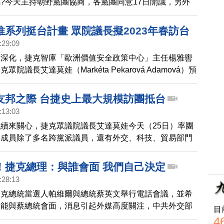
?今天主持朝野黨團協商，各黨團同意17日開議，另外
邀請將訪台的捷克眾議院議長艾達莫娃，在3月28日到
表演講。隨後，游錫?透過臉書發文表示，去年7月訪問
系列挺台計畫 眾院議長擬2023年春訪台
莫娃說好，2023年要在台灣相聚的約定，要實現了。艾
:29:09
為第一位在立法院演說的非邦交國女性國會議長。
續深化，捷克智庫「歐洲價值安全政策中心」主任楊雅嚳
院議長艾達莫娃（Markéta Pekarová Adamová）預
率團訪台，「應會是很大型的代表團」。
友邦之際 台捷史上最大規模訪團抵台
:13:03
續來關心，捷克眾議院議長艾達莫娃今天（25日）率團
團成員除了多名跨黨派議員，還有外交、科技、貿易部門
領域企業界代表，超過150人訪團，是有史以來，捷克
大的訪團，宛如捷克政府的縮小版。艾達莫娃表示，捷克
！捷克總理：與誰會面 我們自己決定
朋友，是最友好台灣的國家之一，笑稱還有很多人都想來
:28:13
「再派一架飛機也能載滿」。
捷克總統當選人帕維爾與總統蔡英文舉行電話會議，並希
，能與蔡總統會面，消息引起外媒高度關注，中共外交部
目
對，捷克廣播電台報導，捷克總理費亞拉對中共外交部的
4