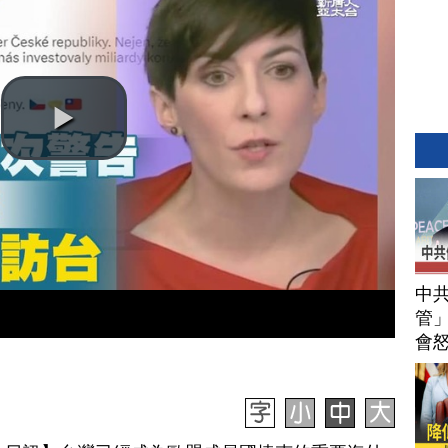
中
管」
會