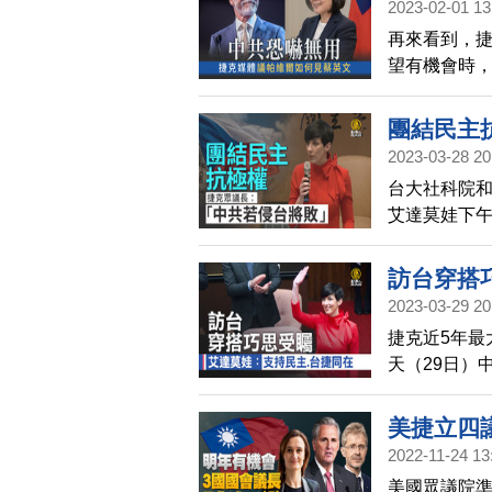
2023-02-01 13
再來看到，
望有機會時
則是跳腳反
反彈表示，
團結民主
己做決定」
2023-03-28 20
台大社科院
艾達莫娃下
抗極權國家
去在歐洲的
訪台穿搭
2023-03-29 20
捷克近5年最
天（29日）
會，媒體除
是否可能締
美捷立四
可能是未來
2022-11-24 13
致的態度。
美國眾議院