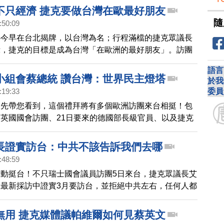
捷克作為一個主權國家，要與誰會面、與誰通話「我們自
不只經濟 捷克要做台灣在歐最好朋友
。捷克眾議院議長艾達莫娃透過推特強調，支持尊重人權
隨
:50:09
伴至關重要，她樂見捷克所有憲法官員對此有共識，她將
心今早在台北揭牌，以台灣為名；行程滿檔的捷克眾議長
台灣。
示，捷克的目標是成為台灣「在歐洲的最好朋友」。訪團
帕維爾指派的軍事代表、以及捷克安全情報局長、網路與
語言
長。中華民國外交次長李淳表示，所有歐洲國家都發現，
小組會蔡總統 讚台灣：世界民主燈塔
於我
的互動，永遠會帶來高度不確定性跟風險。
委員
:19:33
，先帶您看到，這個禮拜將有多個歐洲訪團來台相挺！包
英國國會訪團、21日要來的德國部長級官員、以及捷克
也將率領150人的史上最大訪台團，搭政府專機來台。
統接見台英國會小組訪問團。台英國會小組訪問團主席史
長證實訪台：中共不該告訴我們去哪
他們是台灣的真正朋友，並稱讚台灣，是世界民主燈塔。
:48:59
英國支持台灣申請加入CPTPP。
動挺台！不只瑞士國會議員訪團5日來台，捷克眾議長艾
最新採訪中證實3月要訪台，並拒絕中共左右，任何人都
該去哪。另外，美國眾議長麥卡錫也再度強硬回擊中共跳
他還沒安排何時要訪台，美國眾院外委會主席麥考爾，已
無用 捷克媒體議帕維爾如何見蔡英文
透露，將在四月訪問台灣。