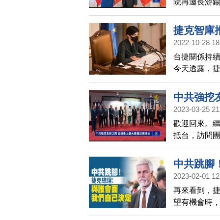
院再邀長游錫
也一致支持，
立法院議場發
捷克智庫推
捷克時跟艾達
2022-10-28 18
達莫娃將成
台捷關係持
今天透露，捷克眾
計明年春季
中共強挖
2023-03-25 21
歡迎回來。繼
抵台，訪問
官員，與眾多
訪台規模最
中共跳腳
就是台灣的
2023-02-01 12
訪問台灣，
再來看到，
望有機會時
則是跳腳反