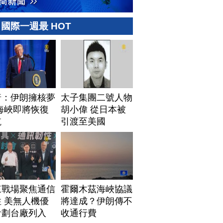
國際一週最 HOT
普：伊朗擁核夢
太子集團二號人物
海峽即將恢復
胡小偉 從日本被
航
引渡至美國
來戰場聚焦通信
霍爾木茲海峽協議
 美無人機優
將達成？伊朗傳不
計劃台廠列入
收通行費