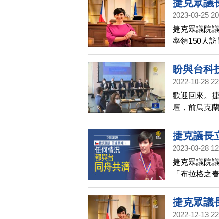
捷克眾議
2023-03-25 20
捷克眾議院議長眾
率領150人
游錫堃親自
團。
盼與台科
2022-10-28 22
歡迎回來。捷
壇，前烏克
例，呼籲歐
並期盼烏國
捷克議長
發生。
2023-03-28 12
捷克眾議院議
「布拉格之
同舟共濟，
立法院長游錫
捷克眾議
也會堅定的
2022-12-13 22