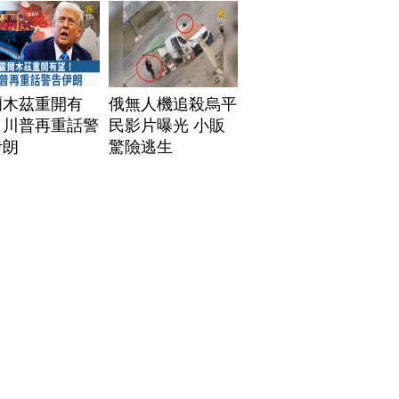
爾木茲重開有
俄無人機追殺烏平
！川普再重話警
民影片曝光 小販
伊朗
驚險逃生