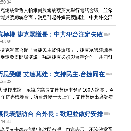
:50:34
捷克總統當選人帕維爾與總統蔡英文舉行電話會議，並希
，能與蔡總統會面，消息引起外媒高度關注，中共外交部
對，捷克廣播電台報導，捷克總理費亞拉對中共外交部的
捷克作為一個主權國家，要與誰會面、與誰通話「我們自
抗極權 捷克眾議長：中共犯台注定失敗
。
:48:59
和捷克智庫合辦「台捷民主韌性論壇」，捷克眾議院議長
午受邀發表開場演說，強調捷克必須與台灣合作，共同對
，並正告中共，如果進犯台灣將會失敗，並付出代價，失
政治與經濟。
巧思受矚 艾達莫娃：支持民主.台捷同在
:35:33
大規模來訪，眾議院議長艾達莫娃率領的160人訪團，今
中午搭專機離台，訪台最後一天上午，艾達莫娃出席記者
了關注她訪台期間的服裝搭配巧思，也詢問未來台捷雙方
結官方關係。對於台捷總統是否有望會面，艾達莫娃說，
議長表態訪台 台外長：歡迎並做好安排
發展方向，並指出，捷克外交政策上已經很久沒有如此一
:44:31
準議長麥卡錫表態願意訪問台灣。白宮表示，不論誰當選