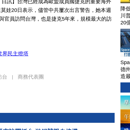
月 21 日訊】台灣已經成為歐盟成員國捷克的重要海外
降
莫娃20日表示，儘管中共屢次出言警告，她本週
川
士與官員訪問台灣，也是捷克5年來，規模最大的訪
20
世界民主燈塔
Sp
德州
造
訪台
商務代表團
|
Ter