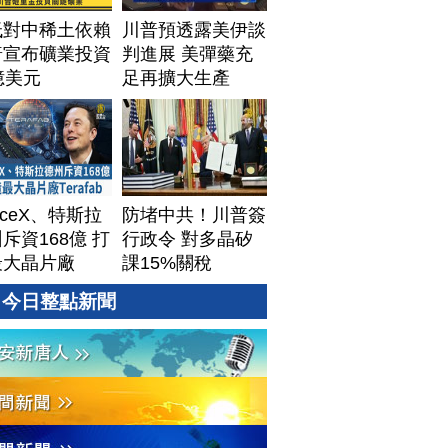
低對中稀土依賴
川普預透露美伊談
普宣布礦業投資
判進展 美彈藥充
億美元
足再擴大生產
aceX、特斯拉
防堵中共！川普簽
斥資168億 打
行政令 對多晶矽
最大晶片廠
課15%關稅
afab
今日整點新聞