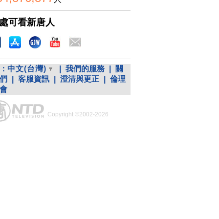
處可看新唐人
：
中文(台灣)
|
我們的服務
|
關
們
|
客服資訊
|
澄清與更正
|
倫理
會
Copyright ©2002-2026