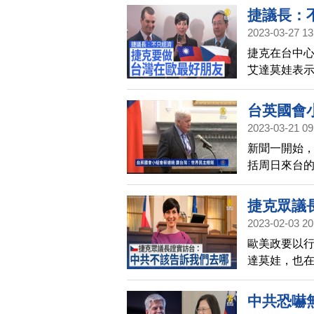
反彈表示，
捷議長：
己做決定」
2023-03-27 13
與民主的夥
捷克在台中
在三月訪問
艾達莫娃表
還包括總統
資訊安全局
台英國會
與極權國家
2023-03-21 09
新聞一開始
括周日來台的
眾議院議長，
今天，蔡總
捷克眾議
都華表示，
2023-02-03 20
蔡總統也希望
歐美政要以行
達莫娃，也在
不能告訴她
腳，而雖然
中共恐嚇
經先進一步