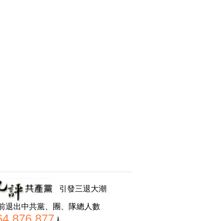
引發三退大潮
前退出中共黨、團、隊總人數
64,876,877
人