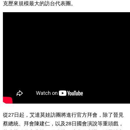
克歷來規模最大的訪台代表團。
從27日起，艾達莫娃訪團將進行官方拜會，除了晉見
蔡總統、拜會陳建仁，以及28日國會演說等重頭戲，