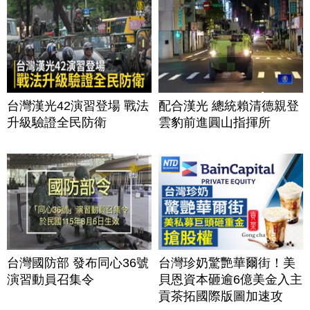
台灣漢光42演習登場 戰法
配合漢光 總統賴清德親登
升級驗證全民防衛
雲豹前進圓山指揮所
台灣國防部 發布同心36號
台灣珍奶驚艷華爾街！美
演習動員召集令
貝恩資本砸逾6億美金入主
貢茶拓國際版圖加速攻