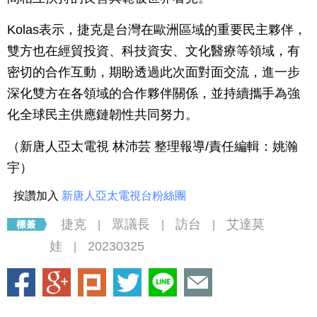
Kolas表示，捷克是台灣在歐洲區域的重要民主夥伴，
雙方也在經貿投資、科技資安、文化醫療等領域，有
密切的合作互動，期盼透過此次面對面交流，進一步
深化雙方在各領域的合作夥伴關係，並持續攜手為強
化全球民主供應鏈韌性共同努力。
（新唐人亞太電視 林沛芸 整理報導/責任編輯：姚瀚
宇）
按讚加入
新唐人亞太電視台粉絲團
捷克
眾議長
訪台
艾達莫
|
|
|
娃
20230325
|