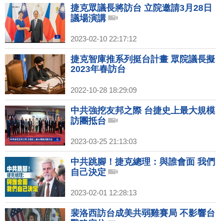
捷克眾議長將訪台 立院邀請3月28日
議場演講
2023-02-10 22:17:12
捷克智庫推系列挺台計畫 眾院議長擬
2023年春訪台
2022-10-28 18:29:09
中共強挖友邦之際 台捷史上最大規模
訪團抵台
2023-03-25 21:13:03
中共跳腳！捷克總理：與誰會面 我們
自己決定
2023-02-01 12:28:13
裴洛西訪台成美共弱雞賽局 不影響台