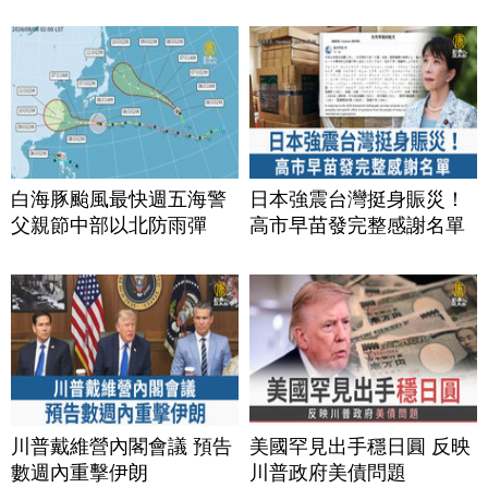
白海豚颱風最快週五海警
日本強震台灣挺身賑災！
父親節中部以北防雨彈
高市早苗發完整感謝名單
川普戴維營內閣會議 預告
美國罕見出手穩日圓 反映
數週內重擊伊朗
川普政府美債問題