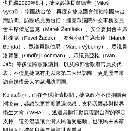
也是繼2020年8月，捷克參議長韋德齊（Miloš
Vystrčil）率團訪台後，再度有捷克國會領袖率團來台
灣訪問。訪團成員另包括：捷克眾議院外交事務委員
會主席傑尼雪克（Marek Ženíšek）、安全委員會主席
札榷克（Pavel Žáček）、友台小組主席班達（Marek
Benda）、眾議員魏伯尼（Marek Výborný）、眾議員
洛賀曼（Ondřej Lochman）、眾議員亞榷（Ivan
Jáč）等多位跨黨派議員、以及跨部會政府官員及代
表，不僅是捷克有史以來第二大出訪團，更是歷年來
訪台規模最大的歐洲訪問團。
Kolas表示，而在全球疫情期間，捷克政府不僅捐贈台
灣疫苗，參議院更首度通過決議，支持我國參與世界
衛生大會（WHA），透過具體行動展現對台灣的堅定
支持，這份溫暖讓台灣人民備受感動，也讓民主國家
間相互扶持的良善典範被世界看見。