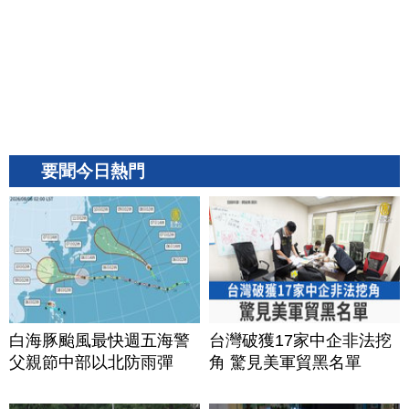
要聞今日熱門
白海豚颱風最快週五海警
台灣破獲17家中企非法挖
父親節中部以北防雨彈
角 驚見美軍貿黑名單