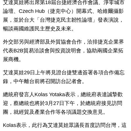
艾達莫娃將出席第18屆台捷經濟合作會議、淨零城市
論壇、Czech Hub（捷克中心）開幕式、哈維爾攝影
展，並於台大「台灣捷克民主韌性論壇」發表演說，
暢談兩國維護民主歷史及未來。
外交部另與經濟部及外貿協會合作，洽排捷克企業界
代表B2B貿易洽談會與投資說明會，協助兩國企業拓
展商機。
艾達莫娃29日上午將見證台捷雙邊簽署各項合作備忘
錄，中午離台前將召開訪台記者會。
總統府發言人Kolas Yotaka表示，總統府表達誠摯歡
迎，蔡總統也將於3月27日下午，於總統府接見訪問
團，就經貿及產業合作等各項議題交換意見。
Kolas表示，此行為艾達莫娃眾議長首度訪問台灣，這