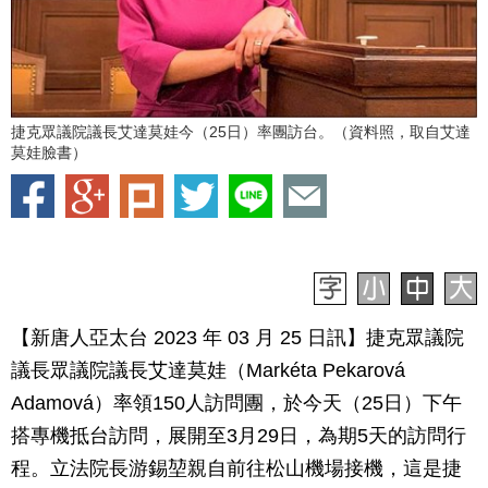
捷克眾議院議長艾達莫娃今（25日）率團訪台。（資料照，取自艾達
莫娃臉書）
【新唐人亞太台 2023 年 03 月 25 日訊】捷克眾議院
議長眾議院議長艾達莫娃（Markéta Pekarová
Adamová）率領150人訪問團，於今天（25日）下午
搭專機抵台訪問，展開至3月29日，為期5天的訪問行
程。立法院長游錫堃親自前往松山機場接機，這是捷