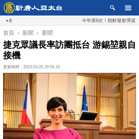
今年第6次！朝鮮發射彈道導彈 落日
首頁
›
新聞
›
要聞
捷克眾議長率訪團抵台 游錫堃親自
接機
更新時間：2023-03-25 20:56:33