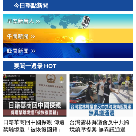
美？｜#財經新聞｜
今日整點新聞
20260806(四)
要聞一週最 HOT
日籍華商回中國探親 傳遭
台灣雲林縣議會反中共跨
禁離境還「被恢復國籍」
境鎮壓提案 無異議通過