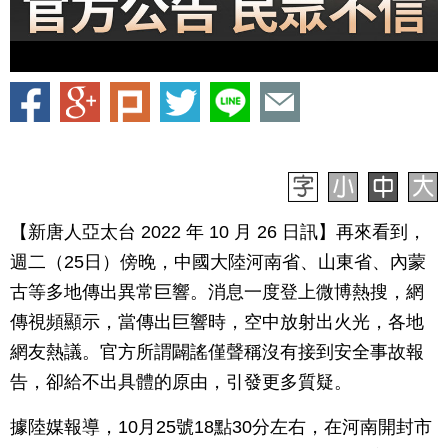
【新唐人亞太台 2022 年 10 月 26 日訊】再來看到，
週二（25日）傍晚，中國大陸河南省、山東省、內蒙
古等多地傳出異常巨響。消息一度登上微博熱搜，網
傳視頻顯示，當傳出巨響時，空中放射出火光，各地
網友熱議。官方所謂闢謠僅聲稱沒有接到安全事故報
告，卻給不出具體的原由，引發更多質疑。
據陸媒報導，10月25號18點30分左右，在河南開封市