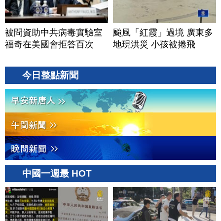
被問資助中共病毒實驗室
颱風「紅霞」過境 廣東多
福奇在美國會拒答百次
地現洪災 小孩被捲飛
今日整點新聞
中國一週最 HOT