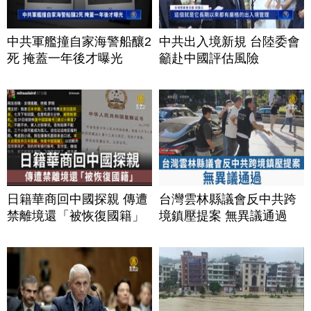
中共軍艦撞自家海警船釀2
中共出入境新規 台陸委會
死 掩蓋一年後才曝光
籲赴中國評估風險
日籍華商回中國探親 傳遭
台灣雲林縣議會反中共跨
禁離境還「被恢復國籍」
境鎮壓提案 無異議通過