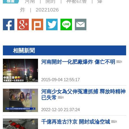
河南
開封
神祕巨響
爆
|
|
|
炸
20221026
|
相關新聞
河南開封一化肥廠爆炸 傷亡不明
2015-09-04 12:55:17
河南少女為父伸冤遭抓捕 釋放時精神
已失常
2022-12-10 21:37:24
千億再造古汴京 開封或淪空城