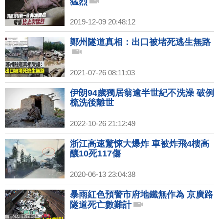
猛烈
2019-12-09 20:48:12
鄭州隧道真相：出口被堵死逃生無路
2021-07-26 08:11:03
伊朗94歲獨居翁逾半世紀不洗澡 破例
梳洗後離世
2022-10-26 21:12:49
浙江高速驚悚大爆炸 車被炸飛4樓高
釀10死117傷
2020-06-13 23:04:38
暴雨紅色預警市府地鐵無作為 京廣路
隧道死亡數難計