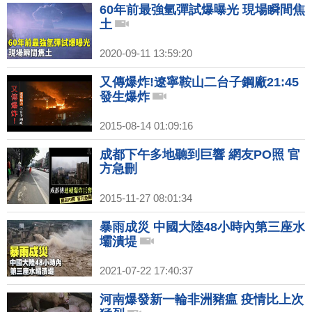
60年前最強氫彈試爆曝光 現場瞬間焦
土
2020-09-11 13:59:20
又傳爆炸!遼寧鞍山二台子鋼廠21:45
發生爆炸
2015-08-14 01:09:16
成都下午多地聽到巨響 網友PO照 官
方急刪
2015-11-27 08:01:34
暴雨成災 中國大陸48小時內第三座水
壩潰堤
2021-07-22 17:40:37
河南爆發新一輪非洲豬瘟 疫情比上次