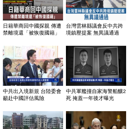
日籍華商回中國探親 傳遭
台灣雲林縣議會反中共跨
禁離境還「被恢復國籍」
境鎮壓提案 無異議通過
中共出入境新規 台陸委會
中共軍艦撞自家海警船釀2
籲赴中國評估風險
死 掩蓋一年後才曝光