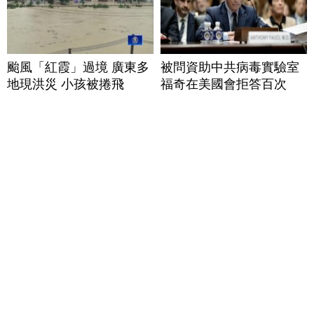
颱風「紅霞」過境 廣東多
被問資助中共病毒實驗室
地現洪災 小孩被捲飛
福奇在美國會拒答百次