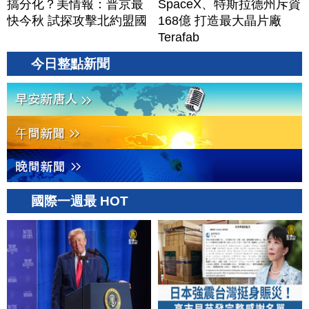
搞分化？美情報：普京最
SpaceX、特斯拉德州斥資
快今秋 試探攻擊北約盟國
168億 打造最大晶片廠
Terafab
今日整點新聞
國際一週最 HOT