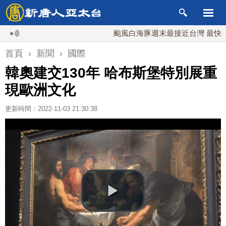
颱風白海豚週末最接近台灣 最快9日可
首頁
›
新聞
›
國際
韓奧建交130年 哈布斯堡特別展重
現歐洲文化
更新時間：2022-11-03 21:30:38