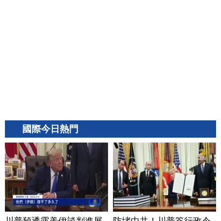
國際今日熱門
川普預透露美伊談判進展
防堵中共！川普簽行政令