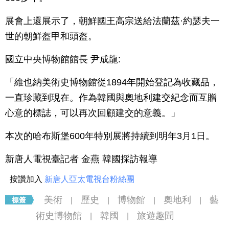
展會上還展示了，朝鮮國王高宗送給法蘭茲·約瑟夫一
世的朝鮮盔甲和頭盔。
國立中央博物館館長 尹成龍:
「維也納美術史博物館從1894年開始登記為收藏品，
一直珍藏到現在。作為韓國與奧地利建交紀念而互贈
心意的標誌，可以再次回顧建交的意義。」
本次的哈布斯堡600年特別展將持續到明年3月1日。
新唐人電視臺記者 金燕 韓國採訪報導
按讚加入
新唐人亞太電視台粉絲團
美術
歷史
博物館
奧地利
藝
|
|
|
|
術史博物館
韓國
旅遊趣聞
|
|