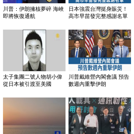
川普：伊朗擁核夢碎 海峽
日本強震台灣挺身賑災！
即將恢復通航
高市早苗發完整感謝名單
太子集團二號人物胡小偉
川普戴維營內閣會議 預告
從日本被引渡至美國
數週內重擊伊朗