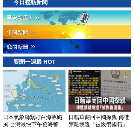
今日整點新聞
20260806(四)
要聞一週最 HOT
日本氣象廳緊盯白海豚颱
日籍華商回中國探親 傳遭
風 台灣最快下午發海警
禁離境還「被恢復國籍」