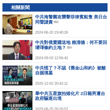
相關新聞
中共海警圍攻襲擊菲律賓船隻 美日台
同聲譴責
2024-06-20 19:40:26
中共對俄賣國送地 賴清德：何不要回
璦琿條約土地？
2024-09-03 12:56:42
中共慌了？不認《舊金山和約》被酸
自掘墳墓
2025-12-02 20:42:11
舉中共五星旗拍矮化片 2日籍男遭台
政府驅逐出境
2025-08-25 20:20:57