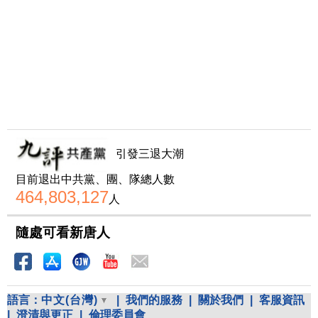
引發三退大潮
目前退出中共黨、團、隊總人數
464,803,127
人
隨處可看新唐人
語言：
中文(台灣)
|
我們的服務
|
關於我們
|
客服資訊
|
澄清與更正
|
倫理委員會