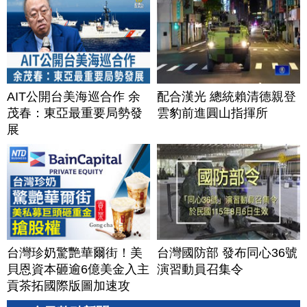
AIT公開台美海巡合作 余
配合漢光 總統賴清德親登
茂春：東亞最重要局勢發
雲豹前進圓山指揮所
展
台灣珍奶驚艷華爾街！美
台灣國防部 發布同心36號
貝恩資本砸逾6億美金入主
演習動員召集令
貢茶拓國際版圖加速攻
美？｜#財經新聞｜