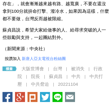
存在」，就會漸漸越來越有路、越寬廣，不要在還沒
拿到100分就拚命打擊、潑冷水，如果因為這樣，什麼
都不要做，台灣反而越被限縮。
蘇貞昌說，希望大家給做事的人、給尋求突破的人一
些鼓勵與支持，一起團結對外。
（新聞來源：中央社）
按讚加入
新唐人亞太電視台粉絲團
大阪世博會
台灣
被消失
行政
|
|
|
院
院長
蘇貞昌
中共
中共打
|
|
|
|
壓
中共脅迫
20221104
|
|