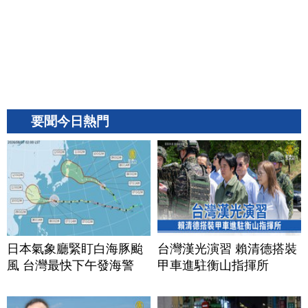
要聞今日熱門
日本氣象廳緊盯白海豚颱
台灣漢光演習 賴清德搭裝
風 台灣最快下午發海警
甲車進駐衡山指揮所