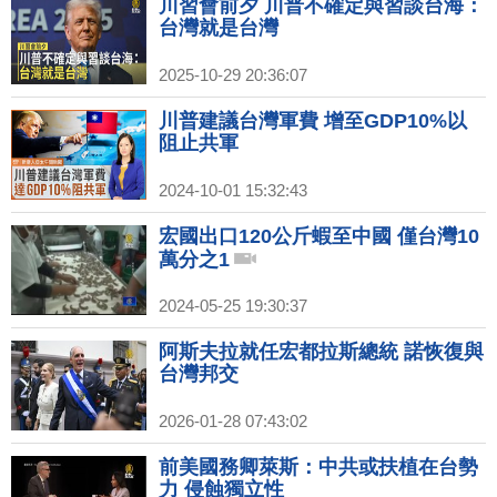
川習會前夕 川普不確定與習談台海：
台灣就是台灣
2025-10-29 20:36:07
川普建議台灣軍費 增至GDP10%以
阻止共軍
2024-10-01 15:32:43
宏國出口120公斤蝦至中國 僅台灣10
萬分之1
2024-05-25 19:30:37
阿斯夫拉就任宏都拉斯總統 諾恢復與
台灣邦交
2026-01-28 07:43:02
前美國務卿萊斯：中共或扶植在台勢
力 侵蝕獨立性