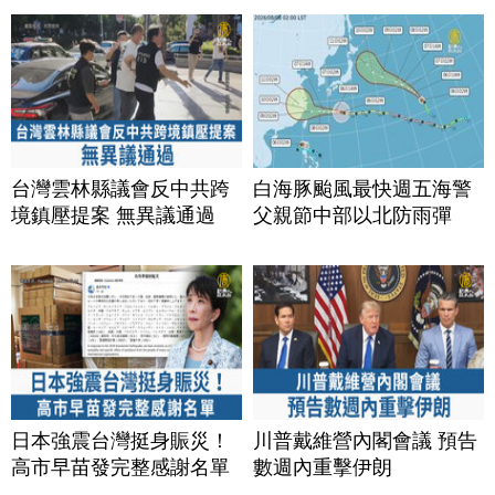
台灣雲林縣議會反中共跨
白海豚颱風最快週五海警
境鎮壓提案 無異議通過
父親節中部以北防雨彈
日本強震台灣挺身賑災！
川普戴維營內閣會議 預告
高市早苗發完整感謝名單
數週內重擊伊朗