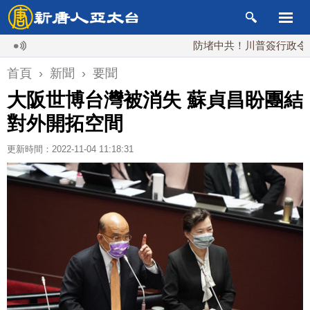
防堵中共！川普簽行政令 對多晶
首頁
›
新聞
›
要聞
大阪世博台灣被消失 蘇貞昌盼團結
對外開拓空間
更新時間：2022-11-04 11:18:31