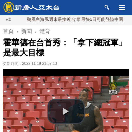
颱風白海豚週末最接近台灣 最快9日可能登陸中國
台灣
首頁
›
新聞
›
體育
霍華德在台首秀：「拿下總冠軍」
是最大目標
更新時間：2022-11-19 21:57:13