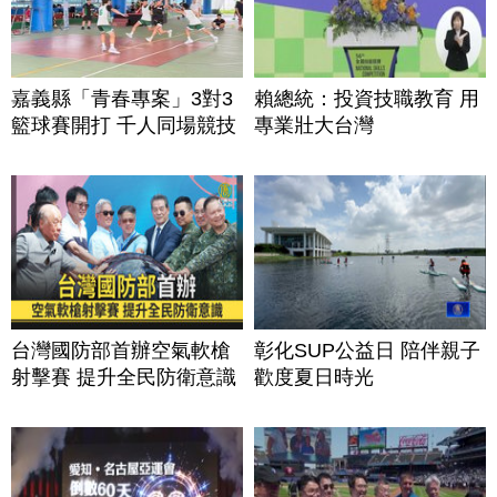
嘉義縣「青春專案」3對3
賴總統：投資技職教育 用
籃球賽開打 千人同場競技
專業壯大台灣
台灣國防部首辦空氣軟槍
彰化SUP公益日 陪伴親子
射擊賽 提升全民防衛意識
歡度夏日時光