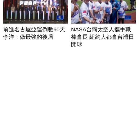
前進名古屋亞運倒數60天
NASA台裔太空人攜手職
李洋：做最強的後盾
棒會長 紐約大都會台灣日
開球