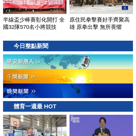
半線盃少棒賽彰化開打 全
原住民拳擊賽好手齊聚高
國32隊570名小將競技
雄 原拳出擊 無所畏懼
今日整點新聞
體育一週最 HOT