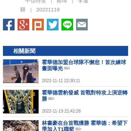
中信特攻
鄭瑋
李逸
|
|
驊
20221119
|
相關新聞
霍華德加盟台球隊不懈怠！首次練球
畫面曝光
2022-11-11 22:30:11
霍華德雲豹發威 首戰對特攻上演逆轉
勝
2022-11-19 21:42:26
林書豪在台首戰獲勝 霍華德：希望下
季加入T1職籃