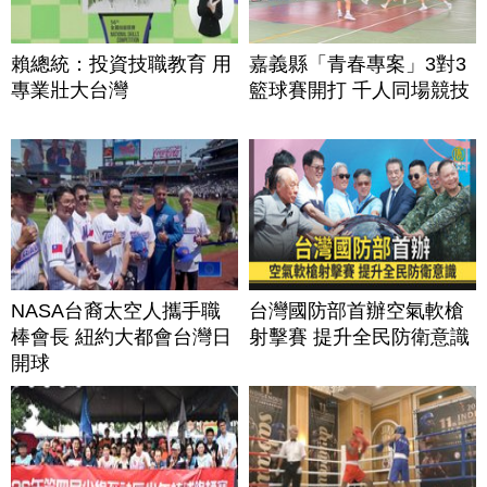
賴總統：投資技職教育 用
嘉義縣「青春專案」3對3
專業壯大台灣
籃球賽開打 千人同場競技
NASA台裔太空人攜手職
台灣國防部首辦空氣軟槍
棒會長 紐約大都會台灣日
射擊賽 提升全民防衛意識
開球