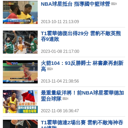
NBA球星抵台 指導國中籃球營
2013-10-11 21:13:09
T1霍華德復出得29分 雲豹不敵英熊
吞9連敗
2023-01-08 21:17:00
火箭104：93反勝爵士 林書豪再創新
高
2013-11-04 21:38:56
最重量級洋將！前NBA球星霍華德加
盟台球隊
2022-11-08 16:36:47
T1霍華德連2場出賽 雲豹不敵海神吞