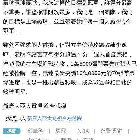
贏球贏球贏球，我來這裡的目標是冠軍，誰得分最高
不重要，誰籃板誰阻攻最多，我們是一個團隊，我們
的目標是上場贏球，並且帶著我們每一個人贏得今年
冠軍。」
雖然不強求個人數據，但對方中信特攻總教練李逸
驊，表明不讓霍華德得分超過20分。週六首度亮相，
率領雲豹在主場迎戰特攻，1萬5000張門票先前預售已
經被搶購一空，就連最新要價16萬8000元的70張季票
場邊席，也是一推出就被秒殺，成為球迷爭相目睹的
籃球明星。
新唐人亞太電視 綜合報導
按讚加入
新唐人亞太電視台粉絲團
霍華德
魔獸
NBA
永豐雲豹
|
|
|
|