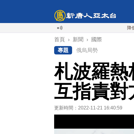
降低對中稀土
首頁
›
新聞
›
國際
專題
俄烏局勢
札波羅熱
互指責對
更新時間：2022-11-21 16:40:59