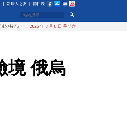
賽
|
新唐人之友
|
節目表
巴基斯坦誓共同防禦
2026 年 8 月 8 日 星期六
漢光實兵濱海緊急出港打擊 賴總統勗勉國
境 俄烏