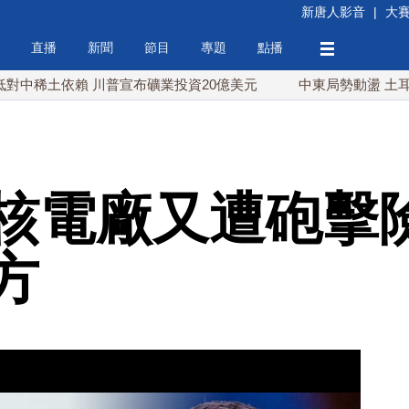
新唐人影音
|
大
直播
新聞
節目
專題
點播
依賴 川普宣布礦業投資20億美元
中東局勢動盪 土耳其沙特
核電廠又遭砲擊險
方