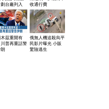
計劃台廠列入
收通行費
爾木茲重開有
俄無人機追殺烏平
！川普再重話警
民影片曝光 小販
伊朗
驚險逃生