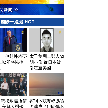
國際一週最 HOT
普：伊朗擁核夢
太子集團二號人物
海峽即將恢復
胡小偉 從日本被
航
引渡至美國
來戰場聚焦通信
霍爾木茲海峽協議
 美無人機優
將達成？伊朗傳不