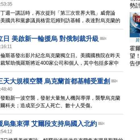
:53:35
勢
普丁週一講話時，再次提到「第三次世界大戰」威脅論
，美國共和黨參議員格雷厄姆到訪基輔，表達對烏克蘭的
立日 美啟新一輪援烏 對俄制裁升級
:16:11
霍
望
澤倫斯基發出影片紀念烏克蘭獨立日。美國國務院在昨天
告
裁幫助俄羅斯將近400家公司和個人，其中包括多家中
總統拜登也和澤倫斯基通話，並宣布再援助1億2500萬
和彈藥。
三天大規模空襲 烏克蘭首都基輔受重創
:48:40
斯發動新一波空襲，發射大量無人機與導彈，襲擊烏克蘭
哈爾科夫；造成至少五人死亡、數十人受傷。
援烏集束彈 艾爾段支持烏國入北約
:54:12