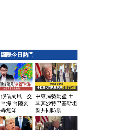
國際今日熱門
共假借颱風「交
中東局勢動盪 土
台海 台陸委
耳其沙特巴基斯坦
怒轟無知
誓共同防禦