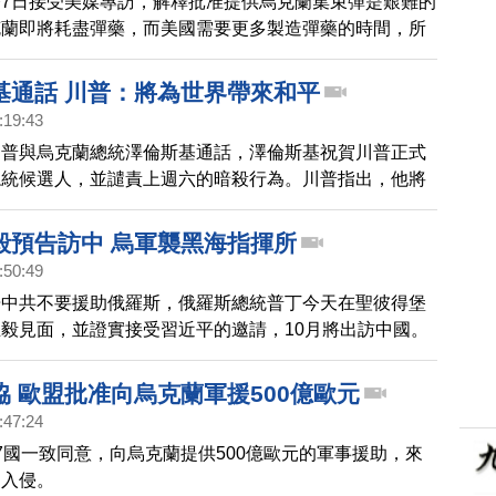
7日接受美媒專訪，解釋批准提供烏克蘭集束彈是艱難的
克蘭即將耗盡彈藥，而美國需要更多製造彈藥的時間，所
時性的措施。另外拜登表示烏克蘭加入北約「言之過
，土耳其總統艾爾段與澤倫斯基會面時則是公開支持烏克
基通話 川普：將為世界帶來和平
。
:19:43
川普與烏克蘭總統澤倫斯基通話，澤倫斯基祝賀川普正式
總統候選人，並譴責上週六的暗殺行為。川普指出，他將
和平。澤倫斯基則表示，雙方同意在個人會議中討論，採
可以得到公正以及持久的和平。
毅預告訪中 烏軍襲黑海指揮所
:50:49
告中共不要援助俄羅斯，俄羅斯總統普丁今天在聖彼得堡
毅見面，並證實接受習近平的邀請，10月將出訪中國。
協 歐盟批准向烏克蘭軍援500億歐元
:47:24
7國一致同意，向烏克蘭提供500億歐元的軍事援助，來
的入侵。