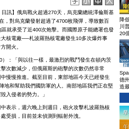
月 21 日訊】俄烏戰火超過270天，烏克蘭總統澤倫斯基
降
在，對烏克蘭發射超過了4700枚飛彈，導致數百
川
地區就承受了近400次炮擊。而國際原子能總署也發
20
大核電廠──札波羅熱核電廠發生10多次爆炸事
對方開火。
1.20）：「與以往一樣，最激烈的戰鬥發生在頓內茨
攻擊次數減少，但俄羅斯的砲擊的次數仍然非常
Sp
鬥中慢慢推進。截至目前，東部地區今天已經發生
德州
守陣地和幫助我們國防軍的人。南部地區我們正在堅
造
Ter
摧毀入侵者的勢力。」
明中表示，週六晚上到週日，砲火攻擊札波羅熱核
多處受損，目前並未偵測到輻射外洩。