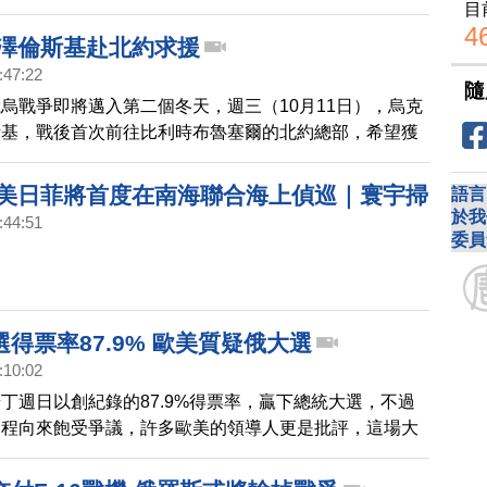
目
4
 澤倫斯基赴北約求援
:47:22
隨
烏戰爭即將邁入第二個冬天，週三（10月11日），烏克
斯基，戰後首次前往比利時布魯塞爾的北約總部，希望獲
援助，抵禦俄羅斯的入侵。
 美日菲將首度在南海聯合海上偵巡｜寰宇掃
語言
於我
:44:51
委員
得票率87.9% 歐美質疑俄大選
:10:02
丁週日以創紀錄的87.9%得票率，贏下總統大選，不過
過程向來飽受爭議，許多歐美的領導人更是批評，這場大
也不公平。