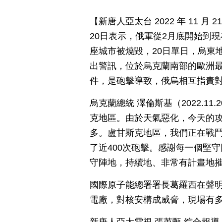
【新唐人亞太台 2022 年 11 
20日表示，俄軍從2月底開始到現
座城市被燒毀，20日單日，烏東
出警訊，位於烏克蘭南部的歐洲最
件，是砲擊導致，俄烏相互指責
烏克蘭總統 澤倫斯基（2022.1
克地區。由於天氣惡化，今天的
多。盧甘斯克地區，我們正在戰
了近400次砲擊。感謝每一個堅
守陣地，持續地、非常有計畫地
國際原子能總署署長葛羅西在聲
電廠，對核安構成威脅，現場有