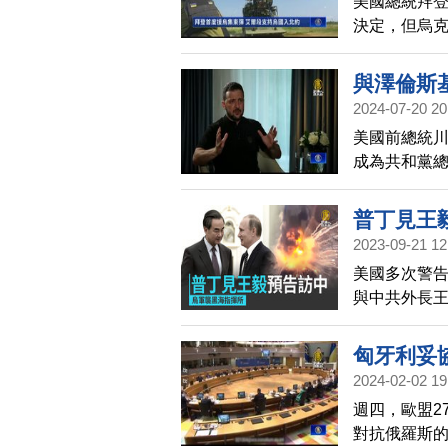
美國總統拜登
決定，但烏
以這只是暫
早」，不過
與澤倫斯
蘭加入北約
2024-07-20 20
美國前總統
成為共和黨
為世界帶來
取哪些步驟
普丁見王
2023-09-21 12
美國多次警
與中共外長王
匈牙利妥
2024-02-02 19
週四，歐盟2
對抗俄羅斯