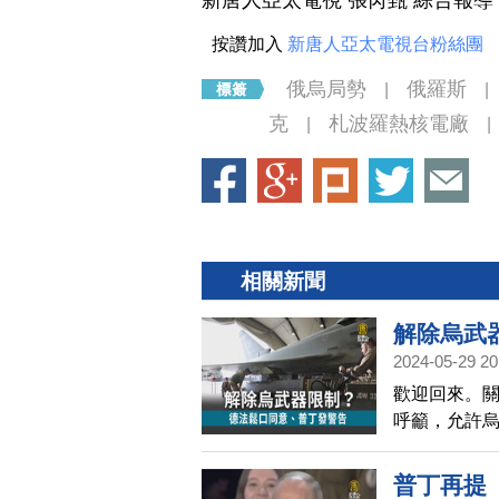
新唐人亞太電視 張芮甄 綜合報導
按讚加入
新唐人亞太電視台粉絲團
俄烏局勢
俄羅斯
|
|
克
札波羅熱核電廠
|
|
相關新聞
解除烏武
2024-05-29 20
歡迎回來。
呼籲，允許
峰會之後，
勵。俄羅斯
普丁再提