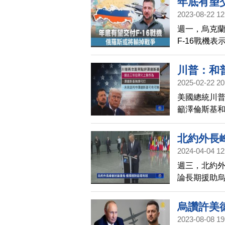
年底有望交
2023-08-22 12
週一，烏克
F-16戰機
川普：和
2025-02-22 20
美國總統川普
籲澤倫斯基
斯基態度反
北約外長
2024-04-04 12
週三，北約外
論長期援助
烏讚許美
2023-08-08 19