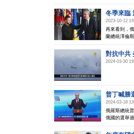
冬季來臨
2023-10-12 19
再來看到，俄
蘭總統澤倫
得更多軍事
對抗中共
2024-03-30 19
描
普丁喊勝選
2024-03-18 13
俄羅斯總統普
俄國的選舉
選既不自由