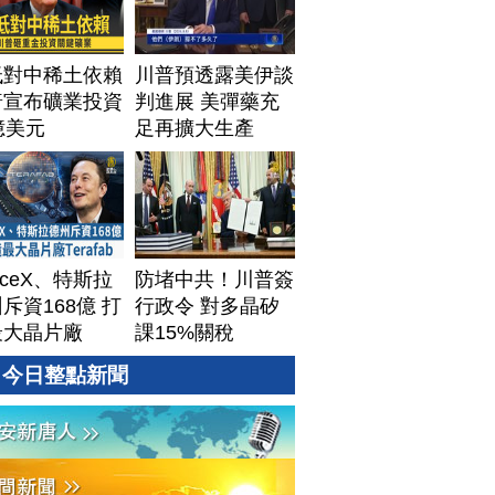
低對中稀土依賴
川普預透露美伊談
普宣布礦業投資
判進展 美彈藥充
億美元
足再擴大生產
aceX、特斯拉
防堵中共！川普簽
斥資168億 打
行政令 對多晶矽
最大晶片廠
課15%關稅
afab
今日整點新聞