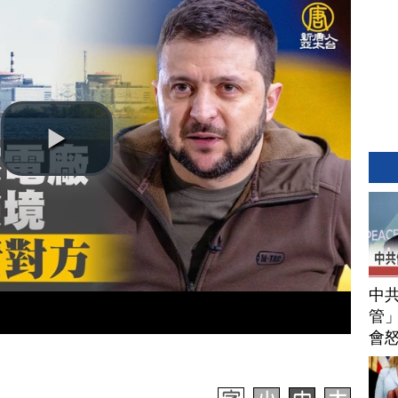
中
管」
會