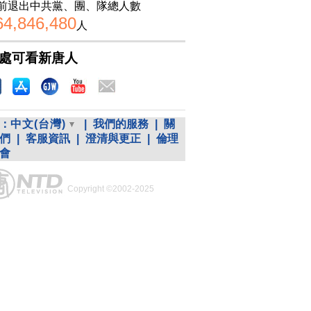
前退出中共黨、團、隊總人數
64,846,480
人
處可看新唐人
：
中文(台灣)
|
我們的服務
|
關
們
|
客服資訊
|
澄清與更正
|
倫理
會
Copyright ©2002-2025