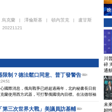
烏克蘭
澤倫斯基
頓內茨克
盧甘斯
|
|
|
20221121
川
碎 
通
器限制？德法鬆口同意、普丁發警告
:24:51
關心國際消息，俄烏戰爭已經超過兩年，北約秘書長日前
烏克蘭使用西方武器，可打擊俄國境內目標。在法德領袖
馬克宏和蕭茲都表達了同意立場。不過，白宮對此仍不鼓
未
總統普丁則是警告，此舉可能引發全球衝突。
「第三次世界大戰」美議員訪基輔
韌性