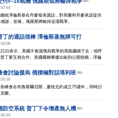
付F-16戰機 俄羅斯或將輸掉戰爭
:57:54
蘭總統澤倫斯基在丹麥發表講話，對荷蘭和丹麥承諾提供
表示感謝，並稱，俄羅斯將輸掉這場戰爭。
普丁的通話很棒 澤倫斯基無牌可打
:16:08
21日表示，美國不會讓俄烏戰爭的局面繼續下去；他呼
和普丁要互相合作。美國國務卿盧比歐則公開指稱，澤倫
覆，這是在欺騙美國。
峰會討論援烏 俄積極對話塔利班
:50:30
長峰會在布魯塞爾召開，慶祝北約成立75週年，同時討
烏克蘭。
德防空系統 普丁下令增產無人機
:46:34