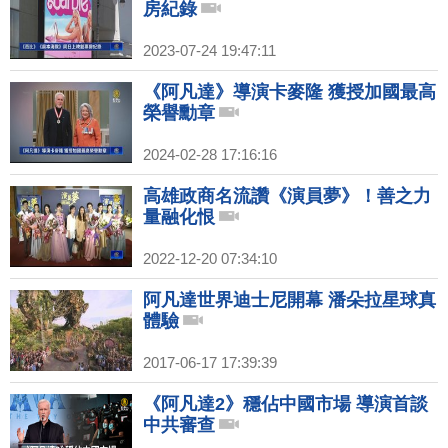
房紀錄
2023-07-24 19:47:11
《阿凡達》導演卡麥隆 獲授加國最高
榮譽勳章
2024-02-28 17:16:16
高雄政商名流讚《演員夢》！善之力
量融化恨
2022-12-20 07:34:10
阿凡達世界迪士尼開幕 潘朵拉星球真
體驗
2017-06-17 17:39:39
《阿凡達2》穩佔中國市場 導演首談
中共審查