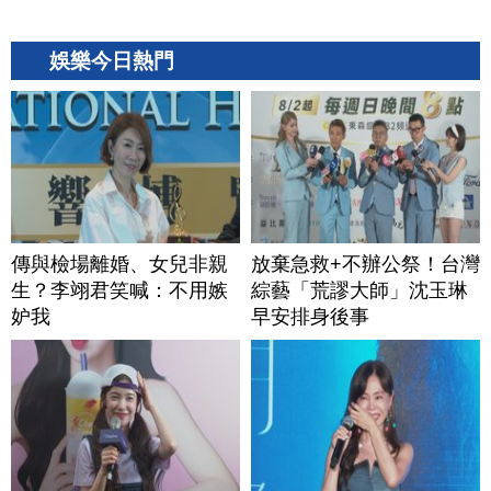
娛樂今日熱門
傳與檢場離婚、女兒非親
放棄急救+不辦公祭！台灣
生？李翊君笑喊：不用嫉
綜藝「荒謬大師」沈玉琳
妒我
早安排身後事