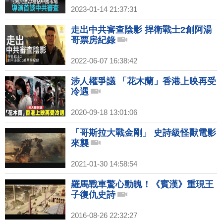
2023-01-14 21:37:31
走出中共審查陰影 捍衛戰士2創阿湯
哥票房紀錄
2022-06-07 16:38:42
涉人權爭議 「花木蘭」香港上映再受
冷遇
2020-09-18 13:01:06
「哥斯拉大戰金剛」 史詩級怪獸電影
來襲
2021-01-30 14:58:54
羅馬戰車驚心動魄！《賓漢》重現王
子復仇史詩
2016-08-26 22:32:27