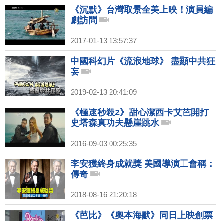
《沉默》台灣取景全美上映！演員編
劇訪問
2017-01-13 13:57:37
中國科幻片《流浪地球》 盡顯中共狂
妄
2019-02-13 20:41:09
《極速秒殺2》甜心潔西卡艾芭開打
史塔森真功夫懸崖跳水
2016-09-03 00:25:35
李安獲終身成就獎 美國導演工會稱：
傳奇
2018-08-16 21:20:18
《芭比》《奧本海默》同日上映創票