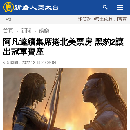
降低對中稀土依賴 川普宣布礦業投
首頁
›
新聞
›
娛樂
阿凡達續集席捲北美票房 黑豹2讓
出冠軍寶座
更新時間：2022-12-19 20:09:04