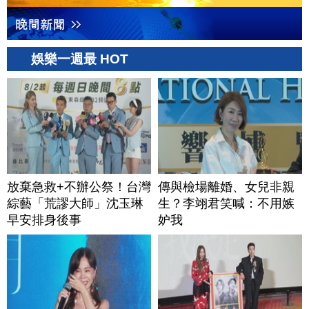
娛樂一週最 HOT
放棄急救+不辦公祭！台灣
傳與檢場離婚、女兒非親
綜藝「荒謬大師」沈玉琳
生？李翊君笑喊：不用嫉
早安排身後事
妒我