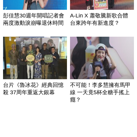
彭佳慧30週年開唱記者會
A-Lin X 蕭敬騰新歌合體
兩度激動淚崩曝退休時間
台東跨年有新進度？
台片《魯冰花》經典回憶
不可能！李多慧擁有馬甲
殺 37周年重返大銀幕
線 一天竟5杯全糖手搖上
癮？