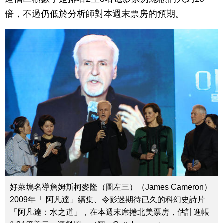
倍，不過仍低於分析師對本週末票房的預期。
好萊塢名導詹姆斯柯麥隆（圖左三）（James Cameron）
2009年「 阿凡達」續集、令影迷期待已久的科幻史詩片
「阿凡達：水之道」，在本週末席捲北美票房，估計進帳