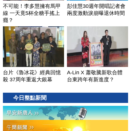
不可能！李多慧擁有馬甲
彭佳慧30週年開唱記者會
線 一天竟5杯全糖手搖上
兩度激動淚崩曝退休時間
癮？
台片《魯冰花》經典回憶
A-Lin X 蕭敬騰新歌合體
殺 37周年重返大銀幕
台東跨年有新進度？
今日整點新聞