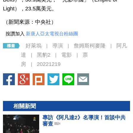
Light），23.5萬美元。
（新聞來源：中央社）
按讚加入
新唐人亞太電視台粉絲團
好萊塢
導演
詹姆斯柯麥隆
阿凡
|
|
|
達
黑豹2
電影
票
|
|
|
房
20221219
|
相關新聞
專訪《阿凡達2》名導演！首談中共
審查