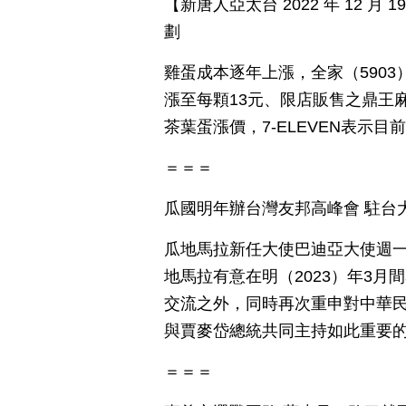
【新唐人亞太台 2022 年 12 月
劃
雞蛋成本逐年上漲，全家（5903
漲至每顆13元、限店販售之鼎王
茶葉蛋漲價，7-ELEVEN表示
＝＝＝
瓜國明年辦台灣友邦高峰會 駐台
瓜地馬拉新任大使巴迪亞大使週一
地馬拉有意在明（2023）年3
交流之外，同時再次重申對中華
與賈麥岱總統共同主持如此重要
＝＝＝