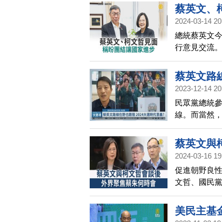
就的認可，
蔡英文、
2024-03-14 20
總統蔡英文今
行意見交流
誠實面對問
全網等重要
蔡英文路線
僚陪同，還
2023-12-14 20
的政局變化
民眾黨總統
線。而當然
當選，會持
大選中，在
蔡英文與
線？而這在整
2024-03-16 19
過去的格局
促進朝野良
文哲、國民
立倫說會再
美民主基