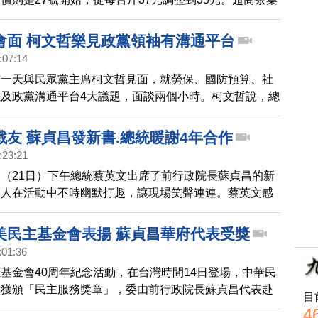
活動，萊爾富單顆售價13元降到9元，10入88元。全家
0入99元等於一顆9.9元、全聯茶葉蛋9元、7-ELEVEN每
會面 柯文哲樂見政黨領袖有溝通平台
:07:14
前一天與民眾黨主席柯文哲見面，就勞保、國防預算、社
及政黨溝通平台4大議題，面談兩個小時。柯文哲說，總
時親自致電給他邀約會面，而傳出民眾黨內對見面有反
說，在野有責任監督執政黨，但朝野領袖之間有政黨溝通
戰友 蘇貞昌發新書.總統暖謝4年合作
的。
:23:21
（21日）下午總統蔡英文出席了前行政院長蘇貞昌的新
兩人在活動中不時幽默打趣，讓現場笑聲連連。蔡英文感
擔任閣揆時，帶台灣走過四大公投、百年大旱以及疫情等
國家奠定基礎，讓台灣的路更有方向感、更踏實。而正值
美民主基金會表揚 蘇貞昌華府代表受獎
接近的時刻，蘇貞昌也表示，期待蔡英文總統的路線，未來
:01:36
基金會40周年紀念活動，在台灣時間14日登場，中華民
文獲頒「民主服務獎章」，委由前行政院長蘇貞昌代表赴
目
獎，他以英文演說表示，這一獎章是對台灣人民努力與成
4