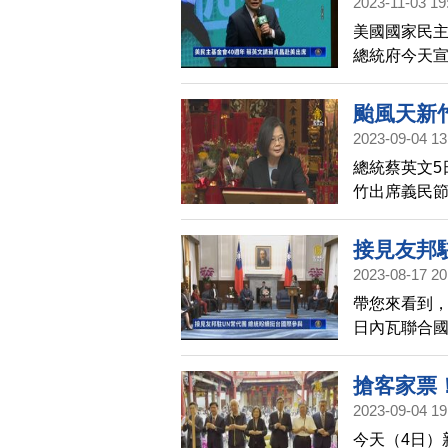
2023-11-03 19
美國國家民主
總統府今天
詞。該會會長
總統表示這
颱風天新
力，並彰顯該
2023-09-04 13
往紐約，美東
總統蔡英文5
竹出席義民
宣布參選後
動。
接見友邦
2023-08-17 20
帶您來看到，
日內瓦聯合
盼友邦能繼
示，友邦會
搶客家票
2023-09-04 19
今天（4日）