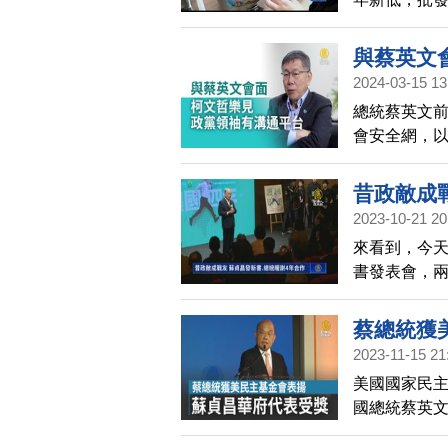
蛋也推出降價
原價13元，1
與蔡英文
顆10元。
2024-03-15 13
總統蔡英文
會安全網，以
統是在過年
彈，柯文哲
昔政敵成
平台是必要
2023-10-21 20
來看到，今天
書發表會，
謝蘇貞昌在
挑戰，也為
蔡總統獲
2024大選
2023-11-15 21
能夠繼續。
美國國家民主
國總統蔡英
美國華府受