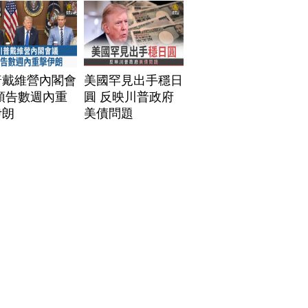
普戴維營內閣會
美國罕見出手穩日
預告數週內重
圓 反映川普政府
伊朗
美債問題