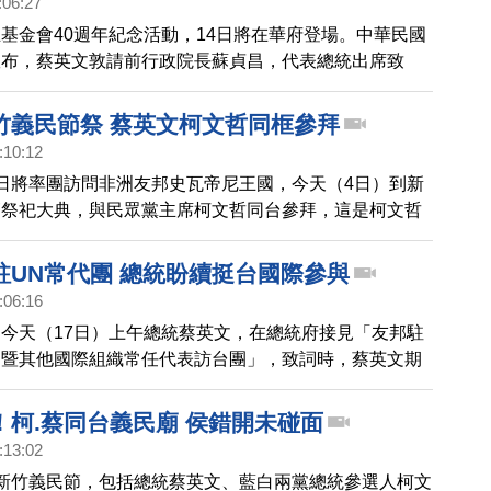
:06:27
基金會40週年紀念活動，14日將在華府登場。中華民國
宣布，蔡英文敦請前行政院長蘇貞昌，代表總統出席致
威爾遜7月訪台時，頒贈「民主服務獎章」給蔡總統，蔡
殊榮是給全體台灣人民，肯定台灣人民維護民主自由的努
竹義民節祭 蔡英文柯文哲同框參拜
基金會對台灣人民的堅定支持。蘇貞昌將於11月12日前
:10:12
時間13日晚間抵達華府。
日將率團訪問非洲友邦史瓦帝尼王國，今天（4日）到新
節祭祀大典，與民眾黨主席柯文哲同台參拜，這是柯文哲
，兩人首次同台，不過兩人僅隔空揮手打招呼，沒有互
駐UN常代團 總統盼續挺台國際參與
:06:16
今天（17日）上午總統蔡英文，在總統府接見「友邦駐
國暨其他國際組織常任代表訪台團」，致詞時，蔡英文期
續支持台灣的國際參與。史瓦帝尼的代表德拉米尼則表
持續擔任台灣的盟友，推動台灣參與國際組織。
！柯.蔡同台義民廟 侯錯開未碰面
:13:02
新竹義民節，包括總統蔡英文、藍白兩黨總統參選人柯文