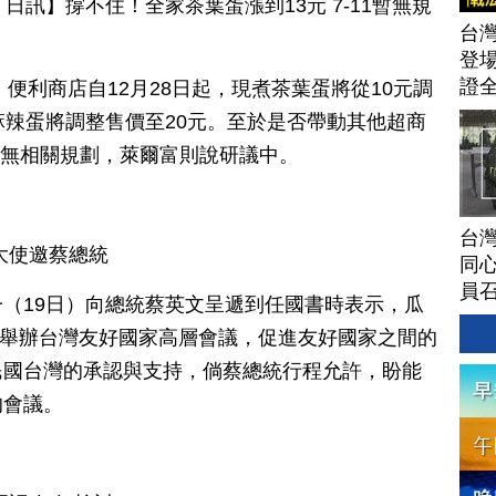
 19 日訊】撐不住！全家茶葉蛋漲到13元 7-11暫無規
台灣
登場
證
）便利商店自12月28日起，現煮茶葉蛋將從10元調
麻辣蛋將調整售價至20元。至於是否帶動其他超商
目前無相關規劃，萊爾富則說研議中。
台灣
大使邀蔡總統
同心
員
（19日）向總統蔡英文呈遞到任國書時表示，瓜
月間舉辦台灣友好國家高層會議，促進友好國家之間的
民國台灣的承認與支持，倘蔡總統行程允許，盼能
的會議。