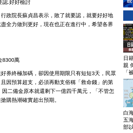
要認.好好檢討
，行政院長蘇貞昌表示，敗了就要認，就要好好地
就盡全力做到更好，現在也正在進行中，希望各界
日
8300萬
親 
「
好券終極加碼，卻因使用期限只有短短3天，民眾
，且因預算超支，必須再動支俗稱「救命錢」的第
示，因二備金原本就還剩下一億四千萬元，「不管怎
但搶購熱潮確實超出預期。
白
五海
部