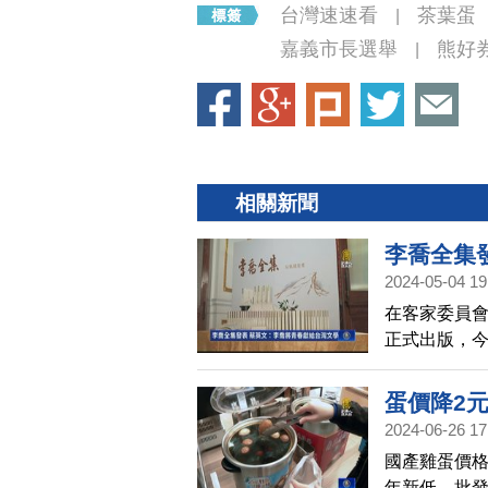
台灣速速看
茶葉蛋
|
嘉義市長選舉
熊好
|
相關新聞
李喬全集
2024-05-04 19
在客家委員會
正式出版，今
喬親自出席
蛋價降2元
2024-06-26 17
國產雞蛋價格
年新低，批發