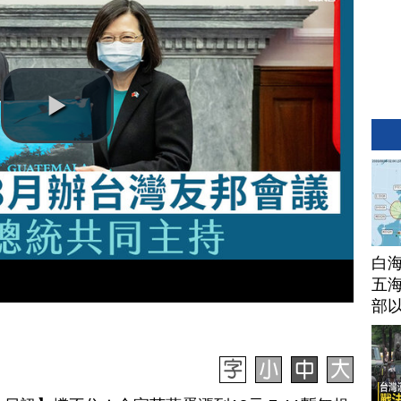
白
五海
部