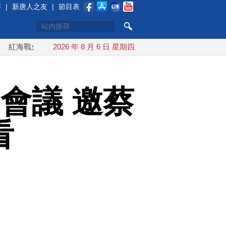
賽
|
新唐人之友
|
節目表
火續升溫 也門胡塞武裝稱又襲擊沙特油輪
2026 年 8 月 6 日 星期四
台灣漢光演習 賴清
會議 邀蔡
看