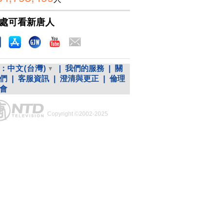
處可看新唐人
：
中文(台灣)
|
我們的服務
|
關
們
|
客服資訊
|
澄清與更正
|
倫理
會
Copyright ©2002-2025