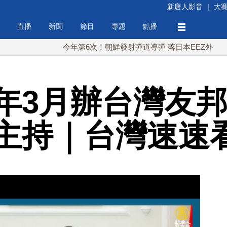
新唐人影音
|
大
直播
新聞
節目
專題
點播
今年第6次！朝鮮發射彈道導彈 落日本EEZ外
紅海戰
年3月辦台灣友邦
主持｜台灣速速