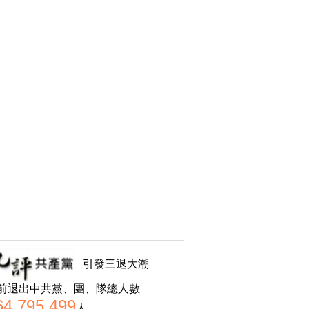
引發三退大潮
前退出中共黨、團、隊總人數
64,795,499
人