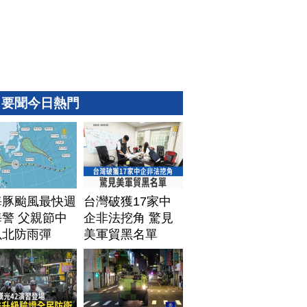
要聞今日熱門
海豚颱風最快週
台灣破獲17家中
警 父親節中
企非法挖角 驚見
以北防雨彈
美軍貿黑名單