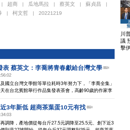
超商
瓜地馬拉
蔡英文
蘇貞昌
|
|
|
|
|
券
柯文哲
20221219
|
|
川
議 
擊
發表 蔡英文：李喬將青春獻給台灣文學
:56:02
及國立台灣文學館等單位耗時3年努力下，「李喬全集」
天在台北賓館舉行作品集發表茶會，高齡90歲的作家李
，蔡英文總統、行政院前院長蘇貞昌也都到場見證。
近3年新低 超商茶葉蛋10元有找
:34:03
再調降，產地價從每台斤27.5元調降至25.5元、創下近3
價則是27號開始，從每台斤37元調整到35元。超商茶葉