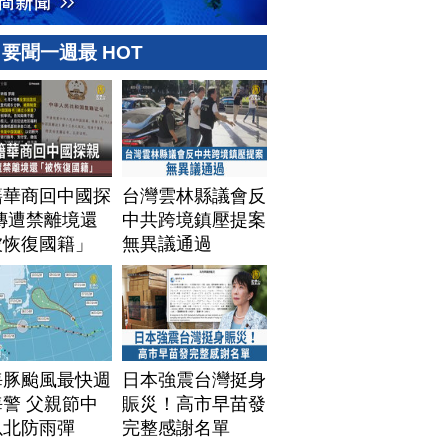
要聞一週最 HOT
籍華商回中國探
台灣雲林縣議會反
傳遭禁離境還
中共跨境鎮壓提案
被恢復國籍」
無異議通過
海豚颱風最快週
日本強震台灣挺身
警 父親節中
賑災！高市早苗發
以北防雨彈
完整感謝名單