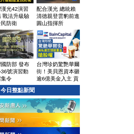
漢光42演習
配合漢光 總統賴
 戰法升級驗
清德親登雲豹前進
全民防衛
圓山指揮所
國防部 發布
台灣珍奶驚艷華爾
36號演習動
街！美貝恩資本砸
召集令
逾6億美金入主 貢
茶拓國際版圖加速
今日整點新聞
攻美？｜#財經新
聞｜
20260806(四)