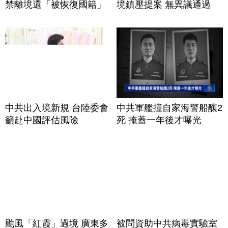
禁離境還「被恢復國籍」
境鎮壓提案 無異議通過
中共出入境新規 台陸委會
中共軍艦撞自家海警船釀2
籲赴中國評估風險
死 掩蓋一年後才曝光
颱風「紅霞」過境 廣東多
被問資助中共病毒實驗室