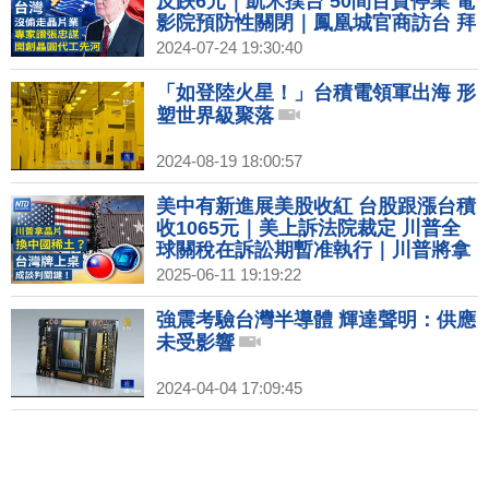
反跌6元｜凱米撲台 50間百貨停業 電
影院預防性關閉｜鳳凰城官商訪台 拜
會台積複製「台灣經驗」｜2026推摺
2024-07-24 19:30:40
疊iPhone？傳蘋果已聯絡亞洲供應商
「如登陸火星！」台積電領軍出海 形
塑世界級聚落
2024-08-19 18:00:57
美中有新進展美股收紅 台股跟漲台積
收1065元｜美上訴法院裁定 川普全
球關稅在訴訟期暫准執行｜川普將拿
晶片換稀土？美中貿易談判還有續
2025-06-11 19:19:22
集！｜好市多Uber Eats合作外送 業
者：下半年引進台灣
強震考驗台灣半導體 輝達聲明：供應
未受影響
2024-04-04 17:09:45