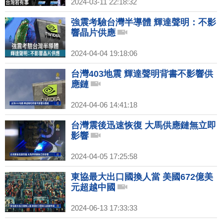
濟 急速北韓化！價值前導 台灣擁有
2024-03-11 22:18:32
優秀鏈實力！｜吳嘉隆｜李世暉｜新
聞大破解 【2024年3月11日】
強震考驗台灣半導體 輝達聲明：不影
響晶片供應
2024-04-04 19:18:06
台灣403地震 輝達聲明背書不影響供
應鏈
2024-04-06 14:41:18
台灣震後迅速恢復 大馬供應鏈無立即
影響
2024-04-05 17:25:58
東協最大出口國換人當 美國672億美
元超越中國
2024-06-13 17:33:33