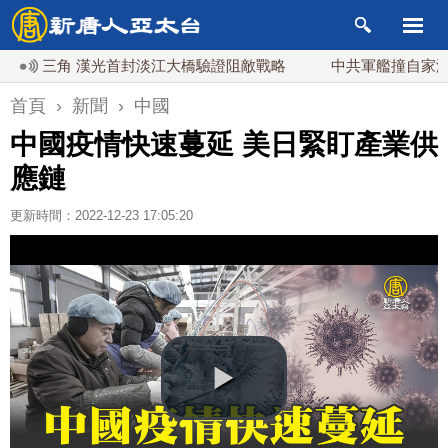
鐵三角 漢光首封淡江大橋驗證阻敵戰略
中共軍艦撞自家海警船
首頁
›
新聞
›
中國
中國疫情快速蔓延 美日緊盯產業供
應鏈
更新時間：2022-12-23 17:05:20