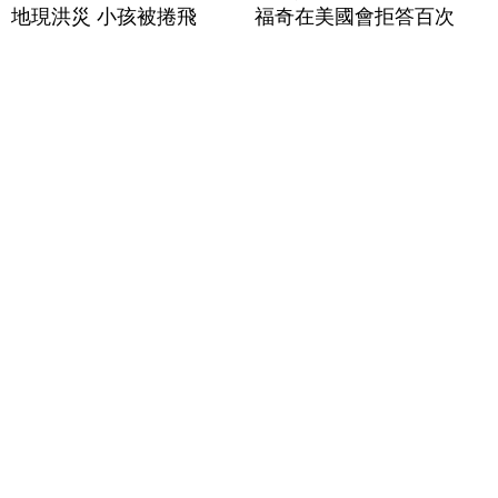
地現洪災 小孩被捲飛
福奇在美國會拒答百次