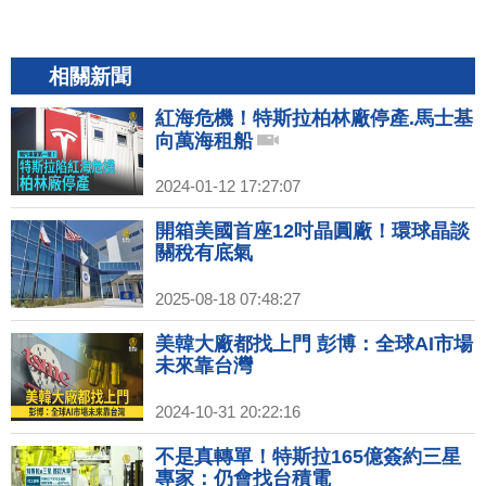
相關新聞
紅海危機！特斯拉柏林廠停產.馬士基
向萬海租船
2024-01-12 17:27:07
開箱美國首座12吋晶圓廠！環球晶談
關稅有底氣
2025-08-18 07:48:27
美韓大廠都找上門 彭博：全球AI市場
未來靠台灣
2024-10-31 20:22:16
不是真轉單！特斯拉165億簽約三星
專家：仍會找台積電