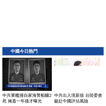
中國今日熱門
中共軍艦撞自家海警船釀2
中共出入境新規 台陸委會
死 掩蓋一年後才曝光
籲赴中國評估風險