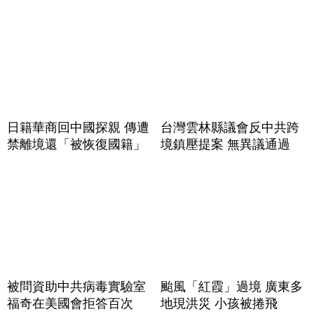
日籍華商回中國探親 傳遭
台灣雲林縣議會反中共跨
禁離境還「被恢復國籍」
境鎮壓提案 無異議通過
被問資助中共病毒實驗室
颱風「紅霞」過境 廣東多
福奇在美國會拒答百次
地現洪災 小孩被捲飛