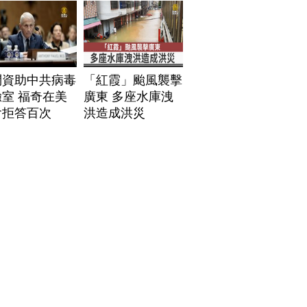
問資助中共病毒
「紅霞」颱風襲擊
室 福奇在美
廣東 多座水庫洩
會拒答百次
洪造成洪災