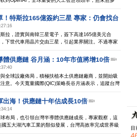
軟到OpenAI，全球重要的人工智慧領頭羊，愈來愈多
灣公司製造晶片與相關產品，不僅推升台灣資本市場，報
AI市場，未來將更加依靠台灣。
單！特斯拉165億簽約三星 專家：仍會找台
:27:16
斯拉，證實與南韓三星電子，簽下高達165億美元合
導，下世代車用晶片交由三星，引起業界關注。不過專家
由台積電轉單三星，現行AI5仍是由台積電生產，主因就
奈米訂單滿載。
體供應鏈 谷月涵：10年市值將增10倍
:37:40
灣與全球設廠佈局，積極扶植本土供應鏈廠商，並開始吸
注意。今天寬量國際(QIC)策略長谷月涵表示，追蹤台灣
導體供應鏈廠商財務資料，預估台灣台灣半導體供應鏈，
249億美元，於2033年成長10倍，至2,577億美元。直
軍出海！供應鏈十年估成長10倍
為台股市場主力。
:34:14
全球布局，也引領台灣半導體供應鏈成長，專家觀察，這
年美國五大湖汽車工業的類似發展，台灣高效率完成世界級
目
，未來相關供應鏈市值，可能成長十倍。
4