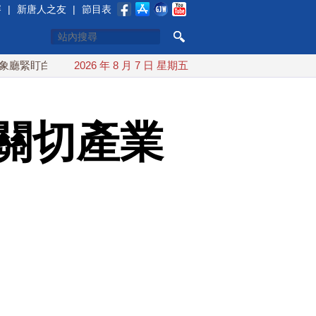
賽
|
新唐人之友
|
節目表
白海豚颱風 台灣最快下午發海警
2026 年 8 月 7 日 星期五
今年第6次！朝鮮發射彈道導彈
關切產業