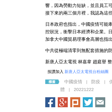
響，因為勞動力短缺，並且員工可
接下來的兩三個月裡，我認為這
日本政府也指出，中國疫情可能
控狀況，衝擊日本經濟和企業。
加拿大中國貿易理事會高層也指
中共從極端清零到無配套措施的
新唐人亞太電視 林嘉韋 趙庭譽 
按讚加入
新唐人亞太電視台粉絲團
中國疫情
防疫
|
|
體
20221222
|