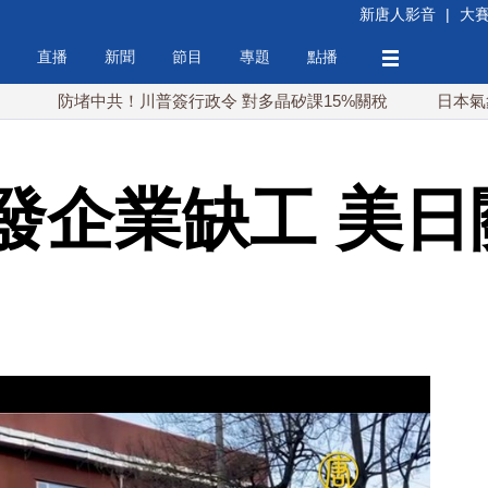
新唐人影音
|
大
直播
新聞
節目
專題
點播
防堵中共！川普簽行政令 對多晶矽課15%關稅
日本氣象廳緊盯
發企業缺工 美日