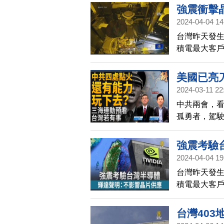
強震衝擊
2024-04-04 14
台灣昨天發生
積電最大客戶
不會造成供
美國已亮
2024-03-11 22
玩下去？
中共兩會，看
倒經濟 
孤勇者，駕
力！｜吳嘉
犯共產黨」
日】
中共的內外亡
強震考驗
主價值鏈、
2024-04-04 19
紅鏈，如何重
台灣昨天發生
第七艦隊的大
積電最大客戶
作，放話打
不會造成供
紐，意味著
台灣403