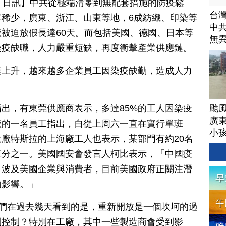
月 22 日訊】中共從極端清零到無配套措施的防疫鬆
台
稀少，廣東、浙江、山東等地，6成紡織、印染等
中
被迫放假長達60天。而包括美國、德國、日本等
無
染疫缺職，人力嚴重短缺，再度衝擊產業供應鏈。
速上升，越來越多企業員工因染疫缺勤，造成人力
颱
出，有東莞供應商表示，多達85%的工人因染疫
廣
廠的一名員工指出，自從上周六一直在實行單班
小
廠特斯拉的上海廠工人也表示，某部門有約20名
五分之一。美國國安會發言人柯比表示，「中國疫
，波及美國企業與消費者，目前美國政府正關注潛
的影響。」
g：「我們在過去幾天看到的是，重新開放是一個坎坷的過
到控制？特別在工廠，其中一些製造商會受到影