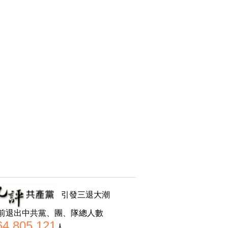
引發三退大潮
前退出中共黨、團、隊總人數
64,805,121
人