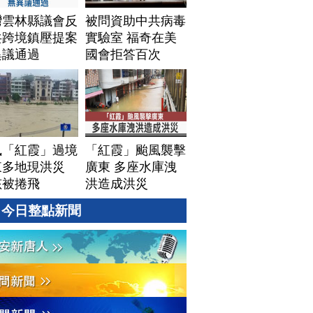
灣雲林縣議會反
被問資助中共病毒
共跨境鎮壓提案
實驗室 福奇在美
異議通過
國會拒答百次
風「紅霞」過境
「紅霞」颱風襲擊
東多地現洪災
廣東 多座水庫洩
孩被捲飛
洪造成洪災
今日整點新聞