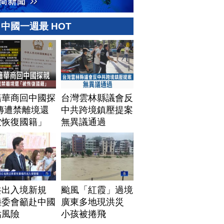
中國一週最 HOT
籍華商回中國探
台灣雲林縣議會反
傳遭禁離境還
中共跨境鎮壓提案
被恢復國籍」
無異議通過
共出入境新規
颱風「紅霞」過境
陸委會籲赴中國
廣東多地現洪災
估風險
小孩被捲飛