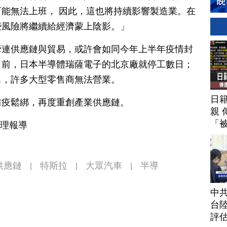
能無法上班， 因此，這也將持續影響製造業。在
些風險將繼續給經濟蒙上陰影。」
牽連供應鏈與貿易，或許會如同今年上半年疫情封
日前，日本半導體瑞薩電子的北京廠就停工數日；
出，許多大型零售商無法營業。
日
防疫鬆綁，再度重創產業供應鏈。
親 
「
整理報導
供應鏈
特斯拉
大眾汽車
半導
|
|
|
中
台
評