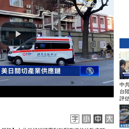
中
台
評