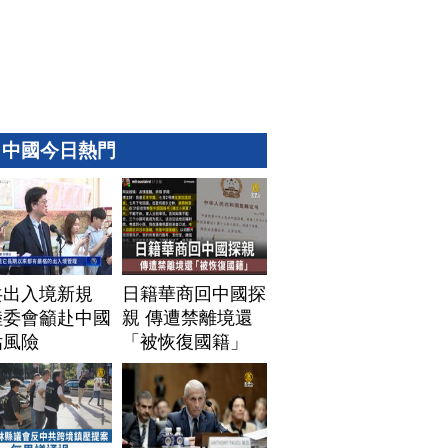
中國今日熱門
共出入境新規
日籍華商回中國探
陸委會籲赴中國
親 傳遭禁離境還
估風險
「被恢復國籍」