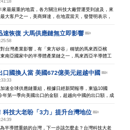
:41:18
 年來最嚴重的地震，各方關注科技大廠營運受到波及，來
電最大客戶之一，美商輝達，在地震當天，發聲明表示，
會對供應造成任何影響。
迅速恢復 大馬供應鏈無立即影響
:25:58
震對台灣產業影響，有「東方矽谷」稱號的馬來西亞檳
為東南亞國家中的半導體產業鏈之一，馬來西亞半導體工
苔（Wong Siew Hai）今天表示，馬來西亞擁有足夠
台灣地震後，由於大多數半導體業者，在震後不到24小
出口國換人當 美國672億美元超越中國
作，不會對大馬半導體供應鏈造成立即影響。
:33:33
加速全球供應鏈重組，根據日經新聞報導，東協10國
）今年第一季向美國出口的金額，超越向中國的出口額，成
見。根據日經新聞匯集的資訊顯示，第一季東協向美國的
672億美元，超越對中國的570億。專家分析，這項趨
下！科技大老盼「3力」提升台灣地位
國增加向東協國家採購半導體與電子零件，同時也反映中
:24:39
的情況。
身為半導體重鎮的台灣，下一步該怎麼走？台灣科技大老