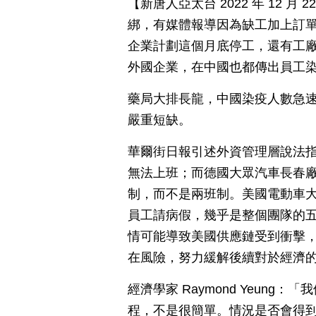
【新唐人亞太台 2022 年 12 
綁，有媒體報導因為缺工加上訂單
企業計劃這個月底停工，還有工廠
外國企業，在中國也都傳出員工
藥局大排長龍，中國染疫人數急
嚴重短缺。
華爾街日報引述外資管理層說法指
無法上班；而德國大眾汽車長春
制，而不是兩班制。美國電動車大
員工請病假，幾乎是整個團隊的
情可能導致美國供應鏈受到衝擊
在風險，努力緩解後續對於經濟
經濟學家 Raymond Yeun
程，不是很簡單。情況是否會得