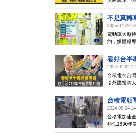
美商輝達、微
人，找上台
導更直指全球
不是真轉
2025-07-29 13
積電
電動車大廠特
約，媒體報
分析，這並非
來自台積電2
看好台半導
2024-01-22 12
台積電在台
引外國投資人
49家台灣半
市值將由目前的
台積電領
言半導體成
2024-08-24 14
台積電加速
類似1890
產業鏈建置