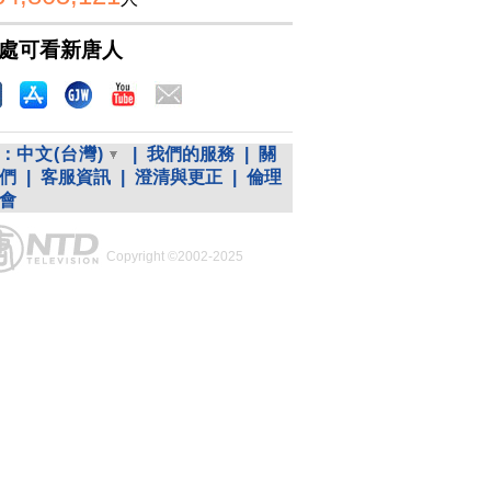
處可看新唐人
：
中文(台灣)
|
我們的服務
|
關
們
|
客服資訊
|
澄清與更正
|
倫理
會
Copyright ©2002-2025