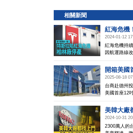
相關新聞
紅海危機
2024-01-12 17
紅海危機持續
因航運路線改
近工廠的大
生產中斷的
開箱美國
全球航運龍
2025-08-18 07
傳出，馬士基
台商赴德州
運租用1艘1
美國首座12
門武裝組織
德州，實際
價格應聲大
美韓大廠
2024-10-31 20
2300萬人