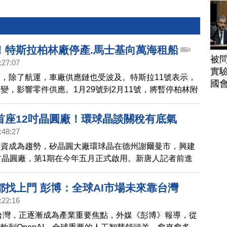
！特斯拉柏林廠停產.馬士基向萬海租船
被
:27:07
實驗
，除了航運，車廠供應鏈也受波及。特斯拉11號表示，
國
變，影響零件供應。1月29號到2月11號，將暫停柏林附
部分汽車生產作業。特斯拉是第一個，因為紅海危機導致
企業。分析師預測，還有會有其他汽車製造商受到波及。
首座12吋晶圓廠！環球晶談關稅有底氣
頭馬士基也估計，紅海航運中斷還會持續數個月。有消息
:48:27
向日本海洋網聯租用了1艘全新貨櫃船，並向台灣萬海航
投資成為趨勢，矽晶圓大廠環球晶在德州謝爾曼市，興建
3,100箱貨櫃船，以供調度使用。而現在美國和英國，對葉
吋晶圓廠，第1期在今年五月正式啟用。新唐人記者前進
「青年運動」發動空襲，將提高中東爆發廣泛衝突，原油
走訪這座神秘晶圓廠。
漲
都找上門 彭博：全球AI市場未來靠台灣
:22:16
的台灣，正逐漸成為產業重要焦點，外媒《彭博》報導，從