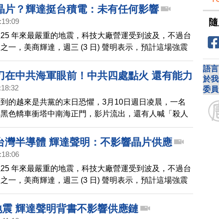
晶片？輝達挺台積電：未有任何影響
隨
:19:09
25 年來最嚴重的地震，科技大廠營運受到波及，不過台
之一，美商輝達，週三 (3 日) 聲明表示，預計這場強震
應鏈中斷。
語言
刀在中共海軍眼前！中共四處點火 還有能力
於我
:18:32
三海連動預看台灣有事！中共國政治考慮壓
委員
到的越來是共黨的末日恐懼，3月10日週日凌晨，一名
急速北韓化！價值前導 台灣擁有優秀鏈實
駛黑色轎車衝塔中南海正門，影片流出，還有人喊「殺人
隆｜李世暉｜新聞大破解 【2024年3月11
等，這名駕駛人被大批軍警拖走，但拖不走的是民憤、與
黨恐懼。 時代主軸美國與中共的競爭對抗當中，自由民
台灣半導體 輝達聲明：不影響晶片供應
供應鏈、三島鏈，三大鏈實力，對上中共極權的一帶一路
:18:06
塑地緣格局？ 中共黨魁剛喊「海上鬥爭」，就傳出美軍
25 年來最嚴重的地震，科技大廠營運受到波及，不過台
修地點，可能將從本土前進到日本；菲律賓與18國合
之一，美商輝達，週三 (3 日) 聲明表示，預計這場強震
造「協防聯盟」；台灣的南、北成了歐亞盟軍匯聚的雙樞
應鏈中斷。
什
地震 輝達聲明背書不影響供應鏈