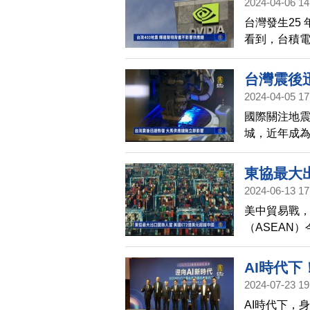
2024-04-06 14
台灣發生25
看到，台積
預料強震不
台灣震後
2024-04-05 17
國際關注地
城，近年成
業協會會長王壽
的庫存材料，
東協最大
時就重新運
2024-06-13 17
美中貿易戰，
（ASEAN
為近6季來首
出口額，達到
AI時代
勢，反映美
2024-07-23 19
國經濟低迷
AI時代下，