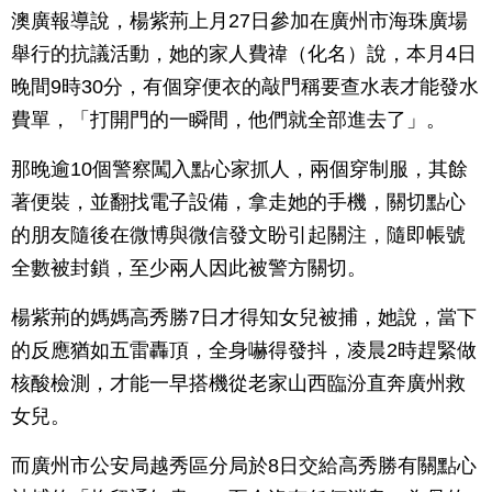
澳廣報導說，楊紫荊上月27日參加在廣州市海珠廣場
舉行的抗議活動，她的家人費禕（化名）說，本月4日
晚間9時30分，有個穿便衣的敲門稱要查水表才能發水
費單，「打開門的一瞬間，他們就全部進去了」。
那晚逾10個警察闖入點心家抓人，兩個穿制服，其餘
著便裝，並翻找電子設備，拿走她的手機，關切點心
的朋友隨後在微博與微信發文盼引起關注，隨即帳號
全數被封鎖，至少兩人因此被警方關切。
楊紫荊的媽媽高秀勝7日才得知女兒被捕，她說，當下
的反應猶如五雷轟頂，全身嚇得發抖，凌晨2時趕緊做
核酸檢測，才能一早搭機從老家山西臨汾直奔廣州救
女兒。
而廣州市公安局越秀區分局於8日交給高秀勝有關點心