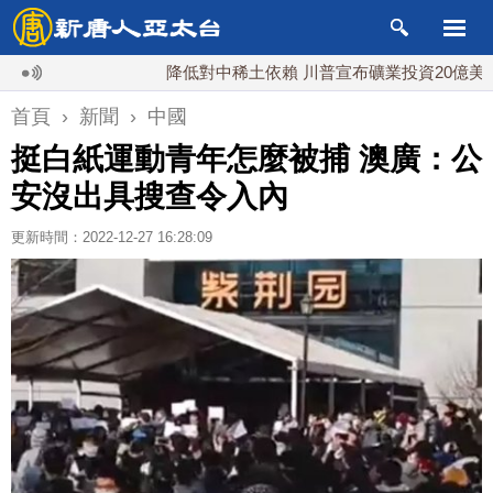
降低對中稀土依賴 川普宣布礦業投資20億美元
首頁
›
新聞
›
中國
挺白紙運動青年怎麼被捕 澳廣：公
安沒出具搜查令入內
更新時間：2022-12-27 16:28:09