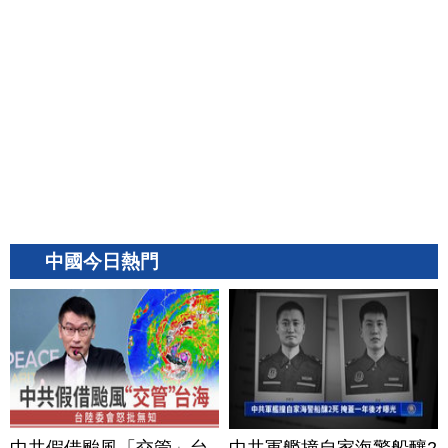
中國今日熱門
中共假借颱風「交管」台
中共軍艦撞自家海警船釀2