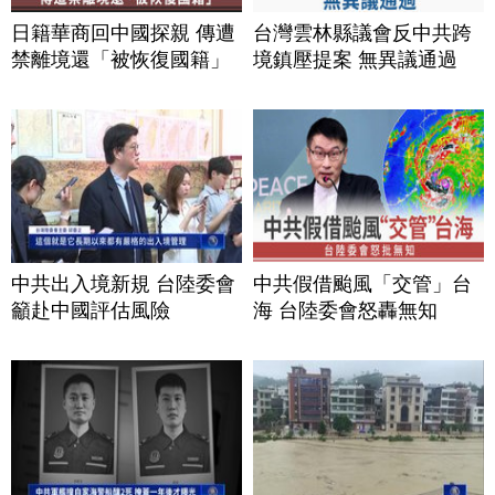
日籍華商回中國探親 傳遭
台灣雲林縣議會反中共跨
禁離境還「被恢復國籍」
境鎮壓提案 無異議通過
中共出入境新規 台陸委會
中共假借颱風「交管」台
籲赴中國評估風險
海 台陸委會怒轟無知