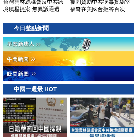
台灣雲林縣議會反中共跨
被問資助中共病毒實驗室
境鎮壓提案 無異議通過
福奇在美國會拒答百次
今日整點新聞
中國一週最 HOT