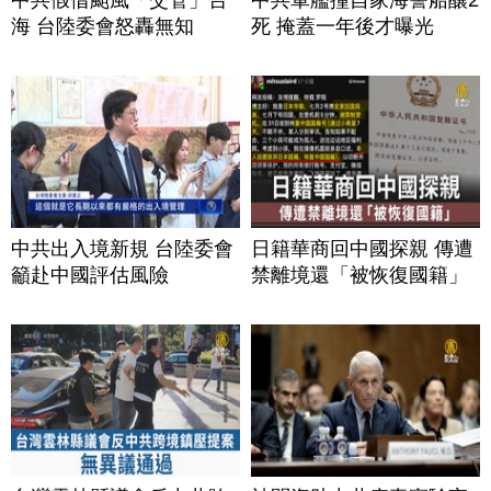
海 台陸委會怒轟無知
死 掩蓋一年後才曝光
中共出入境新規 台陸委會
日籍華商回中國探親 傳遭
籲赴中國評估風險
禁離境還「被恢復國籍」