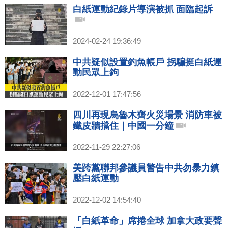
白紙運動紀錄片導演被抓 面臨起訴
2024-02-24 19:36:49
中共疑似設置釣魚帳戶 拐騙挺白紙運
動民眾上鉤
2022-12-01 17:47:56
四川再現烏魯木齊火災場景 消防車被
鐵皮牆擋住｜中國一分鐘
2022-11-29 22:27:06
美跨黨聯邦參議員警告中共勿暴力鎮
壓白紙運動
2022-12-02 14:54:40
「白紙革命」席捲全球 加拿大政要聲