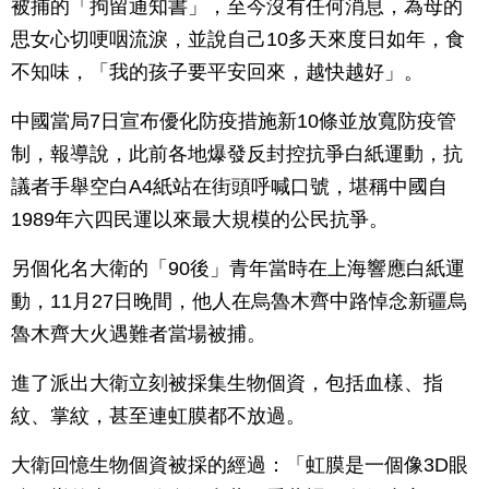
被捕的「拘留通知書」，至今沒有任何消息，為母的
思女心切哽咽流淚，並說自己10多天來度日如年，食
不知味，「我的孩子要平安回來，越快越好」。
中國當局7日宣布優化防疫措施新10條並放寬防疫管
制，報導說，此前各地爆發反封控抗爭白紙運動，抗
議者手舉空白A4紙站在街頭呼喊口號，堪稱中國自
1989年六四民運以來最大規模的公民抗爭。
另個化名大衛的「90後」青年當時在上海響應白紙運
動，11月27日晚間，他人在烏魯木齊中路悼念新疆烏
魯木齊大火遇難者當場被捕。
進了派出大衛立刻被採集生物個資，包括血樣、指
紋、掌紋，甚至連虹膜都不放過。
大衛回憶生物個資被採的經過：「虹膜是一個像3D眼