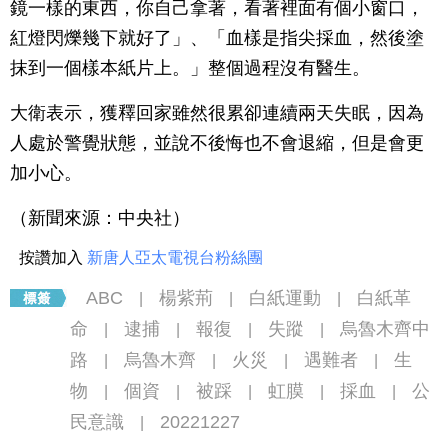
鏡一樣的東西，你自己拿著，看著裡面有個小窗口，
紅燈閃爍幾下就好了」、「血樣是指尖採血，然後塗
抹到一個樣本紙片上。」整個過程沒有醫生。
大衛表示，獲釋回家雖然很累卻連續兩天失眠，因為
人處於警覺狀態，並說不後悔也不會退縮，但是會更
加小心。
（新聞來源：中央社）
按讚加入
新唐人亞太電視台粉絲團
ABC
楊紫荊
白紙運動
白紙革
|
|
|
命
逮捕
報復
失蹤
烏魯木齊中
|
|
|
|
路
烏魯木齊
火災
遇難者
生
|
|
|
|
物
個資
被踩
虹膜
採血
公
|
|
|
|
|
民意識
20221227
|