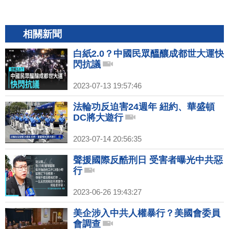
相關新聞
白紙2.0？中國民眾醞釀成都世大運快
閃抗議
2023-07-13 19:57:46
法輪功反迫害24週年 紐約、華盛頓
DC將大遊行
2023-07-14 20:56:35
聲援國際反酷刑日 受害者曝光中共惡
行
2023-06-26 19:43:27
美企涉入中共人權暴行？美國會委員
會調查