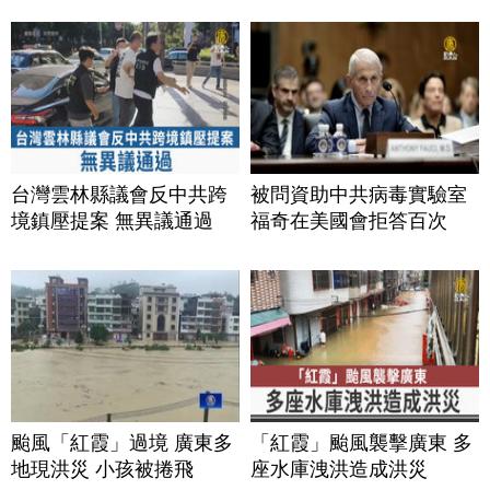
台灣雲林縣議會反中共跨
被問資助中共病毒實驗室
境鎮壓提案 無異議通過
福奇在美國會拒答百次
颱風「紅霞」過境 廣東多
「紅霞」颱風襲擊廣東 多
地現洪災 小孩被捲飛
座水庫洩洪造成洪災