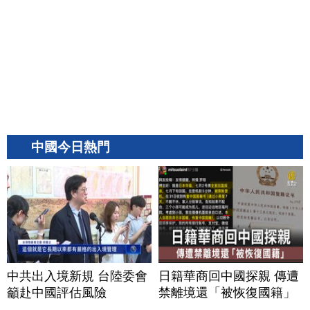
中國今日熱門
中共出入境新規 台陸委會
日籍華商回中國探親 傳遭
籲赴中國評估風險
禁離境還「被恢復國籍」