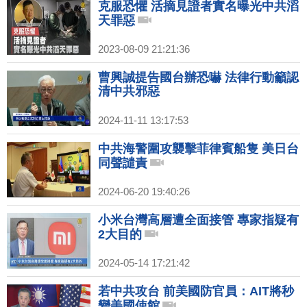
克服恐懼 活摘見證者實名曝光中共滔
天罪惡
2023-08-09 21:21:36
曹興誠提告國台辦恐嚇 法律行動籲認
清中共邪惡
2024-11-11 13:17:53
中共海警圍攻襲擊菲律賓船隻 美日台
同聲譴責
2024-06-20 19:40:26
小米台灣高層遭全面接管 專家指疑有
2大目的
2024-05-14 17:21:42
若中共攻台 前美國防官員：AIT將秒
變美國使館