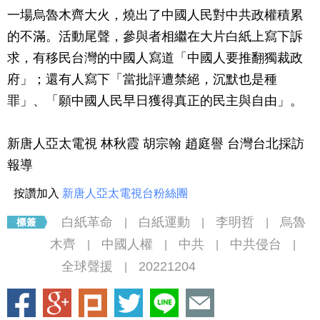
一場烏魯木齊大火，燒出了中國人民對中共政權積累
的不滿。活動尾聲，參與者相繼在大片白紙上寫下訴
求，有移民台灣的中國人寫道「中國人要推翻獨裁政
府」；還有人寫下「當批評遭禁絕，沉默也是種
罪」、「願中國人民早日獲得真正的民主與自由」。
新唐人亞太電視 林秋霞 胡宗翰 趙庭譽 台灣台北採訪
報導
按讚加入
新唐人亞太電視台粉絲團
白紙革命
白紙運動
李明哲
烏魯
|
|
|
木齊
中國人權
中共
中共侵台
|
|
|
|
全球聲援
20221204
|