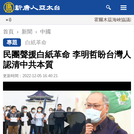
霍爾木茲海峽協議將達成？
首頁
›
新聞
›
中國
專題
白紙革命
民團聲援白紙革命 李明哲盼台灣人
認清中共本質
更新時間：2022-12-05 16:40:21