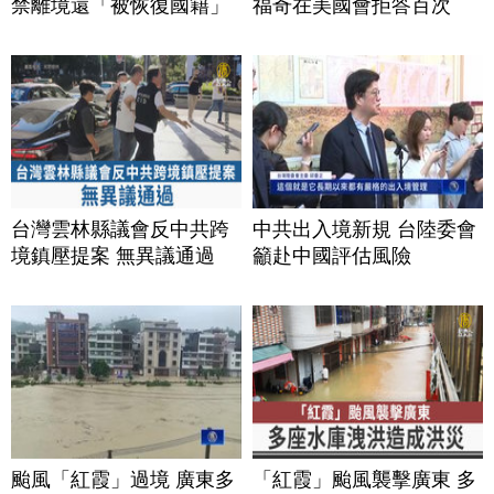
禁離境還「被恢復國籍」
福奇在美國會拒答百次
台灣雲林縣議會反中共跨
中共出入境新規 台陸委會
境鎮壓提案 無異議通過
籲赴中國評估風險
颱風「紅霞」過境 廣東多
「紅霞」颱風襲擊廣東 多