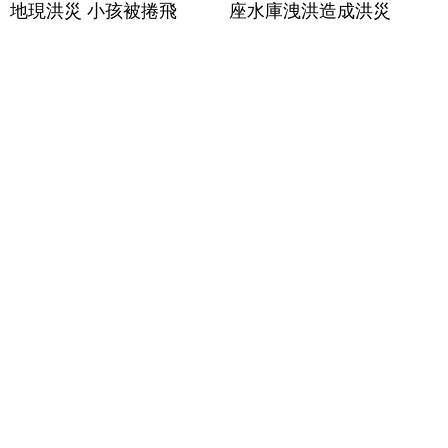
地現洪災 小孩被捲飛
座水庫洩洪造成洪災