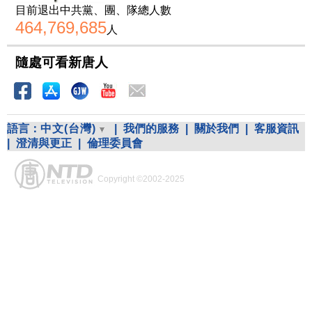
目前退出中共黨、團、隊總人數
464,769,685
人
隨處可看新唐人
語言：
中文(台灣)
|
我們的服務
|
關於我們
|
客服資訊
|
澄清與更正
|
倫理委員會
Copyright ©2002-2025