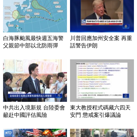
白海豚颱風最快週五海警
川普回應加州安全案 再重
父親節中部以北防雨彈
話警告伊朗
中共出入境新規 台陸委會
東大教授程式碼藏六四天
籲赴中國評估風險
安門 懲戒案引爆議論