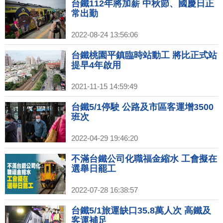
台鐵112年將加薪 中秋節、國慶日正
常出勤
2022-08-24 13:56:06
台鐵桃園平鎮臨時站動工 將比正式站
提早4年啟用
2021-11-15 14:59:49
台鐵5/1停駛 公路及市區客運增3500
班次
2022-04-29 19:46:20
不滿台鐵公司化職福金縮水 工會擬在
選舉日罷工
2022-07-28 16:38:57
台鐵5/1旅運缺口35.8萬人次 高鐵及
客運補足