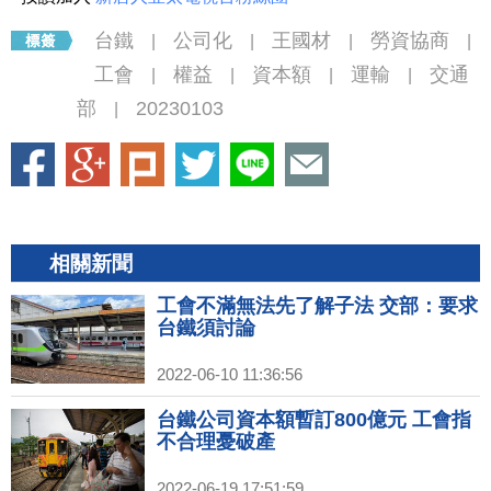
台鐵
公司化
王國材
勞資協商
|
|
|
|
工會
權益
資本額
運輸
交通
|
|
|
|
部
20230103
|
相關新聞
工會不滿無法先了解子法 交部：要求
台鐵須討論
2022-06-10 11:36:56
台鐵公司資本額暫訂800億元 工會指
不合理憂破產
2022-06-19 17:51:59