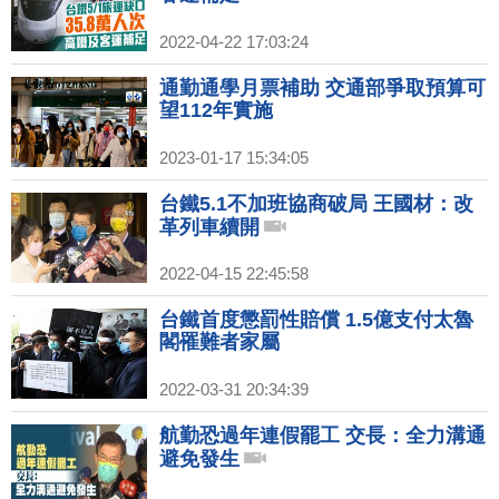
2022-04-22 17:03:24
通勤通學月票補助 交通部爭取預算可
望112年實施
2023-01-17 15:34:05
台鐵5.1不加班協商破局 王國材：改
革列車續開
2022-04-15 22:45:58
台鐵首度懲罰性賠償 1.5億支付太魯
閣罹難者家屬
2022-03-31 20:34:39
航勤恐過年連假罷工 交長：全力溝通
避免發生