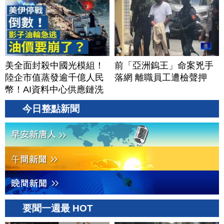
美全面封殺中國光模組！
前「亞洲鎢王」命案兇手
陸企市值蒸發逾千億人民
落網 離職員工遭檢聲押
幣！AI資料中心供應鏈洗
牌？台灣喜迎轉單！成關
今日整點新聞
鍵樞紐？｜#財經新聞
│20260805 (三)
要聞一週最 HOT