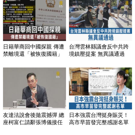
日籍華商回中國探親 傳遭
台灣雲林縣議會反中共跨
禁離境還「被恢復國籍」
境鎮壓提案 無異議通過
友達法說會後拋震撼彈 總
日本強震台灣挺身賑災！
座柯富仁請辭張博儀接任
高市早苗發完整感謝名單