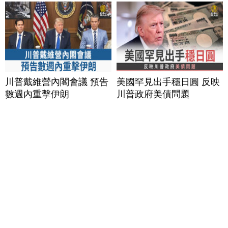
川普戴維營內閣會議 預告
美國罕見出手穩日圓 反映
數週內重擊伊朗
川普政府美債問題