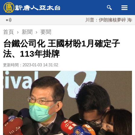
川普：伊朗擁核夢碎 海峽即將
首頁
›
新聞
›
要聞
台鐵公司化 王國材盼1月確定子
法、113年掛牌
更新時間：2023-01-03 14:31:02