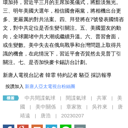
環加持，習近平三月的主席加冕儀式，將黯淡無光。
三、明年美國大選年，相信國會兩黨，將相機出台更
多、更嚴厲的對共法案。四、拜登將在7號發表國情咨
文，對中共定位是否生變引關注。五、美國盟友的動
向，全球圍堵中共大潮或繼續升溫。六、普習會面，
或生變數。美中失去在俄烏戰爭和台灣問題上取得共
識的機會，在此情況下，習近平會否貿然去見普丁引
關注。七、是否加快麥卡錫訪台計劃。
新唐人電視台記者 韓霏 特約記者 駱亞 採訪報導
按讚加入
新唐人亞太電視台粉絲團
中共間諜氣球
間諜氣球
共軍
美
|
|
|
國
美中關係
章家敦
吳祚來
唐
|
|
|
|
靖遠
唐浩
20230207
|
|