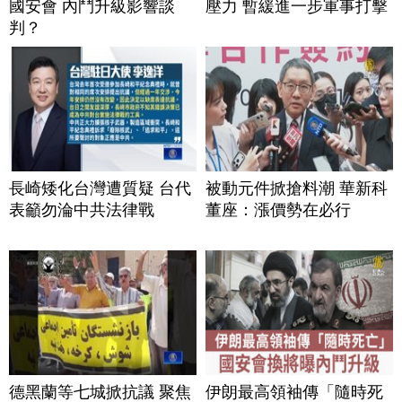
國安會 內鬥升級影響談
壓力 暫緩進一步軍事打擊
判？
長崎矮化台灣遭質疑 台代
被動元件掀搶料潮 華新科
表籲勿淪中共法律戰
董座：漲價勢在必行
德黑蘭等七城掀抗議 聚焦
伊朗最高領袖傳「隨時死