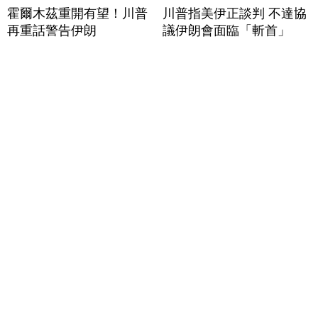
霍爾木茲重開有望！川普
川普指美伊正談判 不達協
再重話警告伊朗
議伊朗會面臨「斬首」