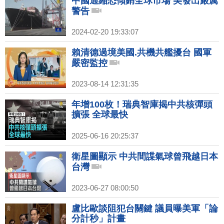
中國通縮恐傾銷全球市場 美發出嚴厲
警告
2024-02-20 19:33:07
賴清德過境美國.共機共艦擾台 國軍
嚴密監控
2023-08-14 12:31:35
年增100枚！瑞典智庫揭中共核彈頭
擴張 全球最快
2025-06-16 20:25:37
衛星圖顯示 中共間諜氣球曾飛越日本
台灣
2023-06-27 08:00:50
盧比歐談阻犯台關鍵 議員曝美軍「論
分計秒」計畫