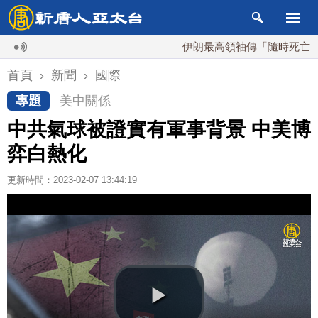
伊朗最高領袖傳「隨時死亡」 國安
首頁
›
新聞
›
國際
專題
美中關係
中共氣球被證實有軍事背景 中美博
弈白熱化
更新時間：2023-02-07 13:44:19