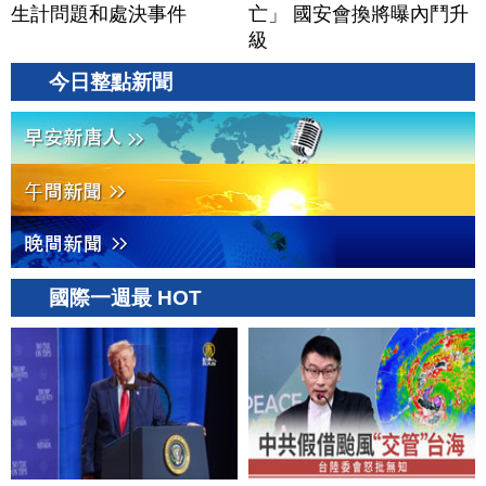
生計問題和處決事件
亡」 國安會換將曝內鬥升
級
今日整點新聞
國際一週最 HOT