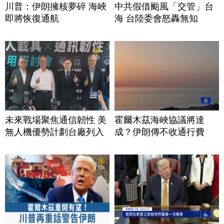
川普：伊朗擁核夢碎 海峽
中共假借颱風「交管」台
即將恢復通航
海 台陸委會怒轟無知
未來戰場聚焦通信韌性 美
霍爾木茲海峽協議將達
無人機優勢計劃台廠列入
成？伊朗傳不收通行費