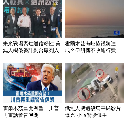
未來戰場聚焦通信韌性 美
霍爾木茲海峽協議將達
無人機優勢計劃台廠列入
成？伊朗傳不收通行費
霍爾木茲重開有望！川普
俄無人機追殺烏平民影片
再重話警告伊朗
曝光 小販驚險逃生