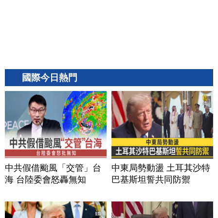
國際今日熱門
中共假借颱風「交管」台
中東局勢動盪 土耳其沙特
海 台陸委會怒轟無知
巴基斯坦誓共同防禦