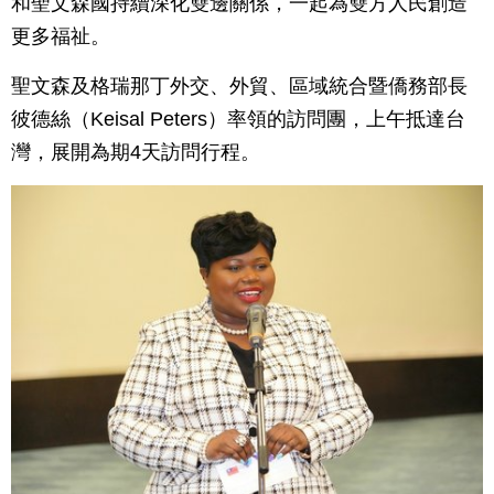
和聖文森國持續深化雙邊關係，一起為雙方人民創造
更多福祉。
聖文森及格瑞那丁外交、外貿、區域統合暨僑務部長
彼德絲（Keisal Peters）率領的訪問團，上午抵達台
灣，展開為期4天訪問行程。