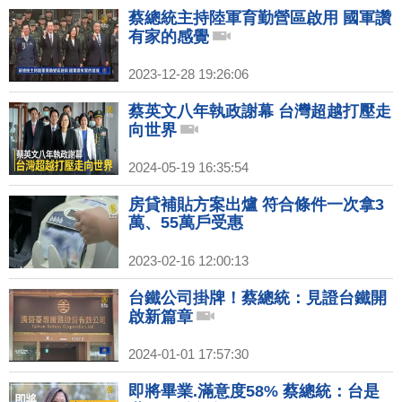
蔡總統主持陸軍育勤營區啟用 國軍讚
有家的感覺
2023-12-28 19:26:06
蔡英文八年執政謝幕 台灣超越打壓走
向世界
2024-05-19 16:35:54
房貸補貼方案出爐 符合條件一次拿3
萬、55萬戶受惠
2023-02-16 12:00:13
台鐵公司掛牌！蔡總統：見證台鐵開
啟新篇章
2024-01-01 17:57:30
即將畢業.滿意度58% 蔡總統：台是