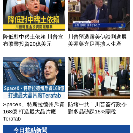
降低對中稀土依賴 川普宣
川普預透露美伊談判進展
布礦業投資20億美元
美彈藥充足再擴大生產
SpaceX、特斯拉德州斥資
防堵中共！川普簽行政令
168億 打造最大晶片廠
對多晶矽課15%關稅
Terafab
今日整點新聞