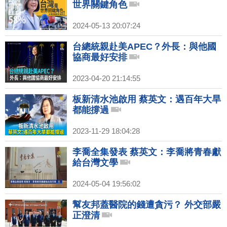
世界關鍵角色
2024-05-13 20:07:24
台總統親赴美APEC？外長：與他國
協商最好安排
2023-04-20 21:14:55
板新清水池啟用 蔡英文：遇百年大旱
都能撐過
2023-11-29 18:04:28
李喬全集發表 蔡英文：李喬將青春獻
給台灣文學
2024-05-04 19:56:02
幫友邦蓋醫院的錢遭貪污？ 外交部嚴
正澄清