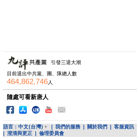
引發三退大潮
目前退出中共黨、團、隊總人數
464,862,746
人
隨處可看新唐人
語言：
中文(台灣)
|
我們的服務
|
關於我們
|
客服資訊
|
澄清與更正
|
倫理委員會