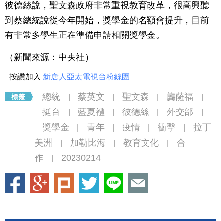
彼德絲說，聖文森政府非常重視教育改革，很高興聽
到蔡總統說從今年開始，獎學金的名額會提升，目前
有非常多學生正在準備申請相關獎學金。
（新聞來源：中央社）
按讚加入
新唐人亞太電視台粉絲團
總統
蔡英文
聖文森
龔薩福
|
|
|
|
挺台
藍夏禮
彼德絲
外交部
|
|
|
|
獎學金
青年
疫情
衝擊
拉丁
|
|
|
|
美洲
加勒比海
教育文化
合
|
|
|
作
20230214
|