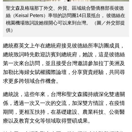
聖文森及格瑞那丁外交、外貿、區域統合暨僑務部長彼德
絲（Keisal Peters）率領的訪問團14日晨抵台， 彼德絲在
桃園機場致詞說她很開心可以來到台灣。 （圖／外交部提
供）
總統蔡英文上午在總統府接見彼德絲所率訪團成員，
總統致詞時先歡迎訪賓到總統府，她說，這是彼德絲
第一次來台訪問，並且接受台灣邀請參加拉丁美洲及
加勒比海婦女賦權國際論壇，分享寶貴經驗，共同尋
求更多跨領域合作機會。
總統說，這些年來，台灣和聖文森國持續深化雙邊關
係，透過一次又一次的交流，加深雙方情誼，在疫情
期間，更相互扶持，在基礎建設、農業科技、公衛醫
療以及教育文化等領域取得豐碩成果。