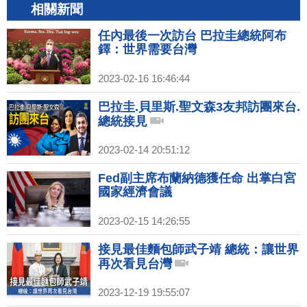
相關新聞
任內最後一次訪台 巴拉圭總統阿布
鐸：世界需要台灣
2023-02-16 16:46:44
巴拉圭.貝里斯.聖文森3友邦訪團來台.
總統接見
2023-02-14 20:51:12
Fed副主席布蘭納德獲任命 出掌白宮
國家經濟會議
2023-02-15 14:26:55
接見最佳麵包師武子靖 總統：讓世界
再次看見台灣
2023-12-19 19:55:07