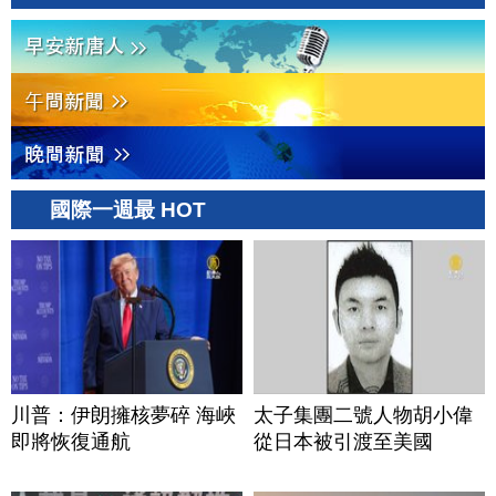
國際一週最 HOT
川普：伊朗擁核夢碎 海峽
太子集團二號人物胡小偉
即將恢復通航
從日本被引渡至美國