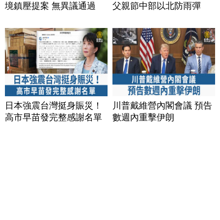
境鎮壓提案 無異議通過
父親節中部以北防雨彈
日本強震台灣挺身賑災！
川普戴維營內閣會議 預告
高市早苗發完整感謝名單
數週內重擊伊朗