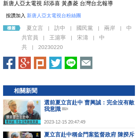
新唐人亞太電視 邱添喜 黃彥菱 台灣台北報導
按讚加入
新唐人亞太電視台粉絲團
夏立言
訪中
國民黨
兩岸
中
|
|
|
|
共官員
王滬寧
宋濤
中
|
|
|
共
20230220
|
相關新聞
選前夏立言赴中 曹興誠：完全沒有敵
我意識
2023-12-15 20:47:49
夏立言赴中稱金門案監督政府 陳揆斥