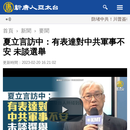
防堵中共！川普簽行政令 
首頁
›
新聞
›
要聞
夏立言訪中：有表達對中共軍事不
安 未談選舉
更新時間：2023-02-20 16:21:02