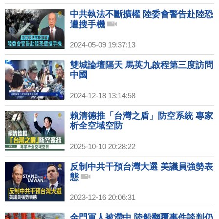
中共執法不斷擴權 陸委會警告赴陸恐
遭搜手機
2024-05-09 19:37:13
雙城論壇隔天 馬英九啟程第三度訪問
中國
2024-12-18 13:14:58
賴清德推「台灣之盾」防空系統 專家
析全空域空防
2025-10-10 20:28:22
反制中共干預台灣大選 美議員強勢表
態
2023-12-16 20:06:31
金門軍人被滯中 陸船翻覆事件談判仍