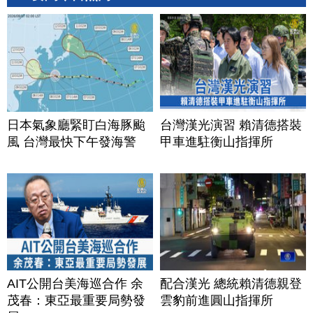
日本氣象廳緊盯白海豚颱
台灣漢光演習 賴清德搭裝
風 台灣最快下午發海警
甲車進駐衡山指揮所
AIT公開台美海巡合作 余
配合漢光 總統賴清德親登
茂春：東亞最重要局勢發
雲豹前進圓山指揮所