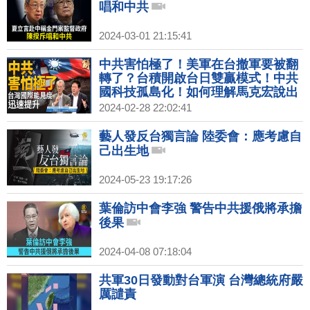
唱和中共
2024-03-01 21:15:41
中共害怕極了！美軍在台撤軍要被翻
轉了？台積開啟台日雙贏模式！中共
國科技孤島化！如何理解馬克宏說出
兵烏克蘭？習近平心虛根本無暇搞經
2024-02-28 22:02:41
濟工作！｜明居正｜矢板明夫｜新聞
大破解 【2024年2月28日】
藝人發反台獨言論 陸委會：應考慮自
己出生地
2024-05-23 19:17:26
葉倫訪中會李強 警告中共援俄將承擔
後果
2024-04-08 07:18:04
共軍30日發動對台軍演 台灣總統府嚴
厲譴責