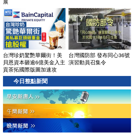
展
台灣珍奶驚艷華爾街！美
台灣國防部 發布同心36號
貝恩資本砸逾6億美金入主
演習動員召集令
貢茶拓國際版圖加速攻
美？｜#財經新聞｜
今日整點新聞
20260806(四)