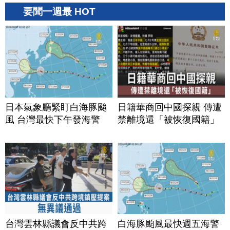
要聞一週最 HOT
日本氣象廳緊盯白海豚颱
日籍華商回中國探親 傳遭
風 台灣最快下午發海警
禁離境還「被恢復國籍」
台灣雲林縣議會反中共跨
白海豚颱風最快週五海警