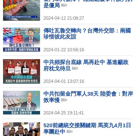
是僵局
2024-04-12 21:08:27
傳吐瓦魯交轉向？台灣外交部：兩國
珍惜彼此友誼
2024-01-22 10:56:16
中共頻探台底線 馬再赴中 基進籲政
府枕戈待旦
2024-04-01 13:07:16
中共扣留金門軍人38天 陸委會：對岸
效率慢
2024-04-25 19:11:41
520前總統交接關鍵期 馬英九4月1日
率團赴中