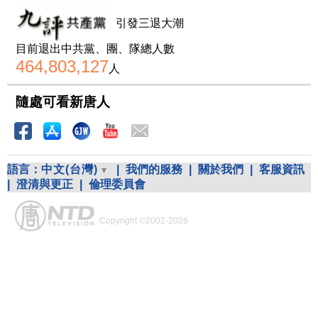
引發三退大潮
目前退出中共黨、團、隊總人數
464,803,127
人
隨處可看新唐人
語言：
中文(台灣)
|
我們的服務
|
關於我們
|
客服資訊
|
澄清與更正
|
倫理委員會
Copyright ©2002-2026