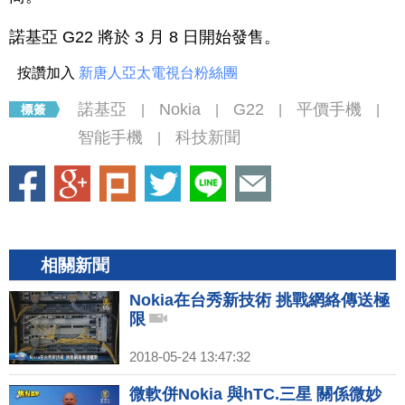
諾基亞 G22 將於 3 月 8 日開始發售。
按讚加入
新唐人亞太電視台粉絲團
諾基亞
Nokia
G22
平價手機
|
|
|
|
智能手機
科技新聞
|
相關新聞
Nokia在台秀新技術 挑戰網絡傳送極
限
2018-05-24 13:47:32
微軟併Nokia 與hTC.三星 關係微妙