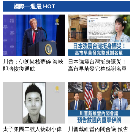
國際一週最 HOT
川普：伊朗擁核夢碎 海峽
日本強震台灣挺身賑災！
即將恢復通航
高市早苗發完整感謝名單
太子集團二號人物胡小偉
川普戴維營內閣會議 預告