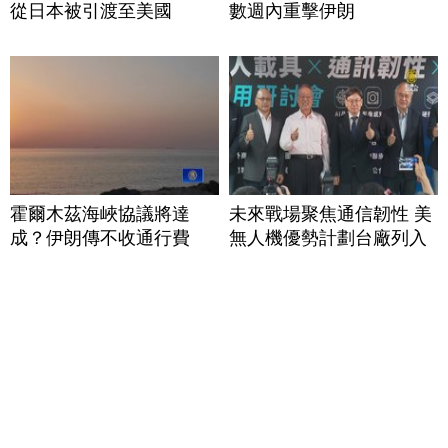
從日本被引渡至美國
數週內重擊伊朗
霍爾木茲海峽協議將達
未來戰場聚焦通信韌性 美
成？伊朗傳不收通行費
無人機優勢計劃台廠列入