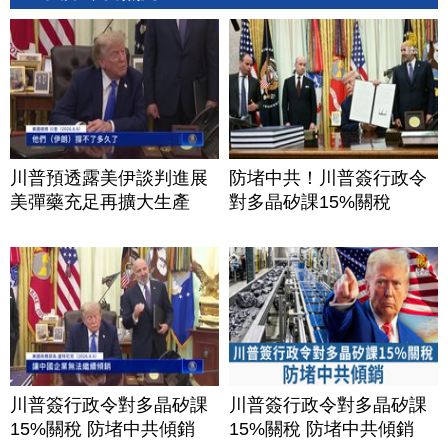
川普預透露美伊談判進展
防堵中共！川普簽行政令
美彈藥充足再擴大生產
對多晶矽課15%關稅
川普簽行政令對多晶矽課
川普簽行政令對多晶矽課
15%關稅 防堵中共傾銷
15%關稅 防堵中共傾銷