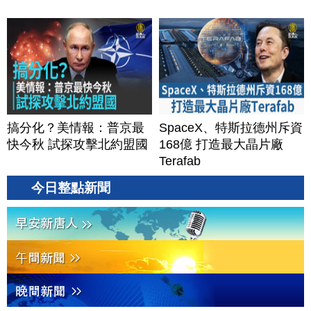
搞分化？美情報：普京最
SpaceX、特斯拉德州斥資
快今秋 試探攻擊北約盟國
168億 打造最大晶片廠
Terafab
今日整點新聞