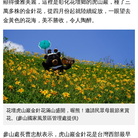
顯得優雅美麗，這裡是彰化花壇鄉的虎山巖，種了三
萬多株的金針花，從四月份起就陸續綻放，一眼望去
金黃色的花海，美不勝收，令人陶醉。
花壇虎山巖金針花滿山盛開，喔熊！邀請民眾母親節來賞
花。(參山國家風景區管理處提供)
參山處長曹忠猷表示，虎山巖金針花是台灣西部最早