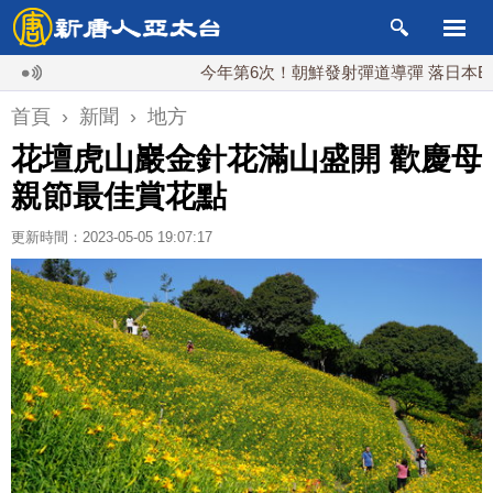
今年第6次！朝鮮發射彈道導彈 落日本EEZ外
首頁
›
新聞
›
地方
花壇虎山巖金針花滿山盛開 歡慶母
親節最佳賞花點
更新時間：2023-05-05 19:07:17