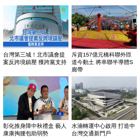
台灣第三城！北市議會提
斥資157億元橋科聯外匝
案反跨境鎮壓 獲跨黨支持
道今動土 將串聯半導體S
廊帶
彰化推身障中秋禮盒 藝人
水湳轉運中心啟用 打造中
康康掏腰包助弱勢
台灣交通新門戶