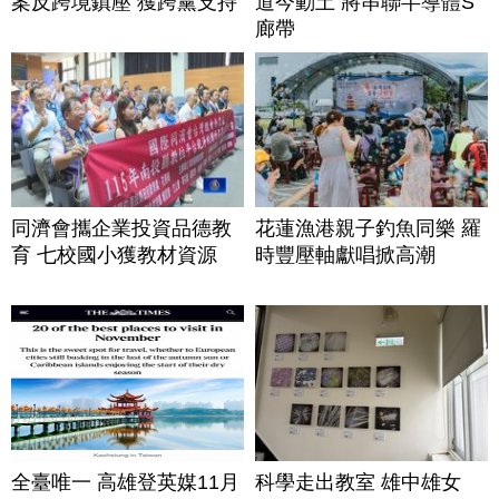
案反跨境鎮壓 獲跨黨支持
道今動土 將串聯半導體S
廊帶
同濟會攜企業投資品德教
花蓮漁港親子釣魚同樂 羅
育 七校國小獲教材資源
時豐壓軸獻唱掀高潮
全臺唯一 高雄登英媒11月
科學走出教室 雄中雄女