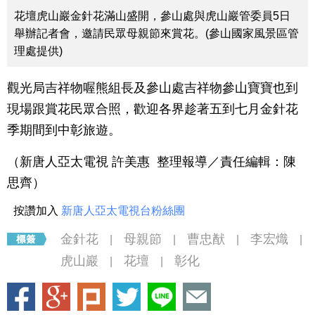
花壇虎山巖金針花滿山盛開，參山處與虎山巖管委員5日
舉辦記者會，邀請民眾母親節來賞花。(參山國家風景區管
理處提供)
觀光局吉祥物喔熊組長及參山處吉祥物參山寶寶也到
現場跟賞花民眾合照，歡迎各界趁著五到七月金針花
季期間到中彰旅遊。
（新唐人亞太電視 許美惠 整理報導／責任編輯：陳
思齊）
按讚加入
新唐人亞太電視台粉絲團
金針花
母親節
曹忠猷
李宏熾
|
|
|
|
虎山巖
花壇
彰化
|
|