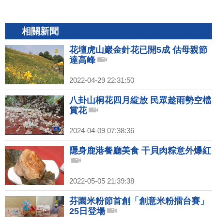
相關新聞
花壇虎山巖金針花已開5成 估母親節
達高峰
2022-04-29 22:31:50
八卦山桐花四月綻放 民眾趁雨勢空檔
賞花
2024-04-09 07:38:36
隱身鹿港餐廳美食 干貝肉粽意外爆紅
2022-05-05 21:39:38
芬園米粉節首創「創意米粉擂台賽」
25日登場