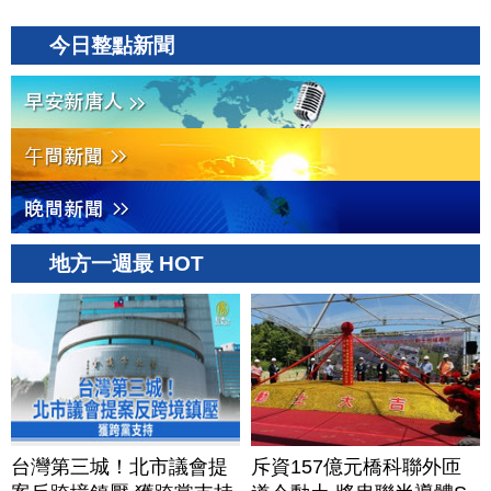
今日整點新聞
地方一週最 HOT
台灣第三城！北市議會提
斥資157億元橋科聯外匝