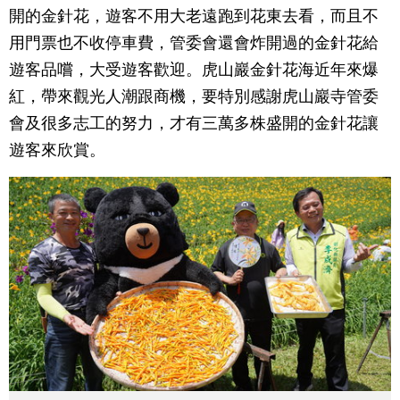
開的金針花，遊客不用大老遠跑到花東去看，而且不
用門票也不收停車費，管委會還會炸開過的金針花給
遊客品嚐，大受遊客歡迎。虎山巖金針花海近年來爆
紅，帶來觀光人潮跟商機，要特別感謝虎山巖寺管委
會及很多志工的努力，才有三萬多株盛開的金針花讓
遊客來欣賞。