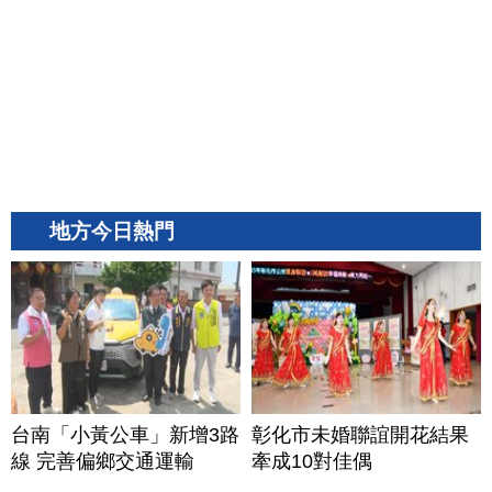
地方今日熱門
台南「小黃公車」新增3路
彰化市未婚聯誼開花結果
線 完善偏鄉交通運輸
牽成10對佳偶