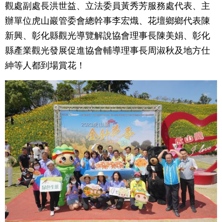
觀處副處長洪世益、立法委員黃秀芳服務處代表、主
辦單位虎山巖管委會總幹事李宏熾、花壇鄉鄉代表陳
新興、彰化縣觀光導覽解說協會理事長陳美娟、彰化
縣產業觀光發展促進協會輔導理事長周淑秋及地方仕
紳等人都到場賞花！