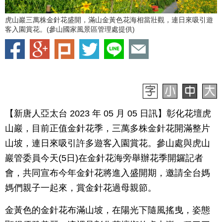
虎山巖三萬株金針花盛開，滿山金黃色花海相當壯觀，連日來吸引遊
客入園賞花。(參山國家風景區管理處提供)
【新唐人亞太台 2023 年 05 月 05 日訊】彰化花壇虎
山巖，目前正值金針花季，三萬多株金針花開滿整片
山坡，連日來吸引許多遊客入園賞花。參山處與虎山
巖管委員今天(5日)在金針花海旁舉辦花季開鑼記者
會，共同宣布今年金針花將進入盛開期，邀請全台媽
媽們親子一起來，賞金針花過母親節。
金黃色的金針花布滿山坡，在陽光下隨風搖曳，姿態