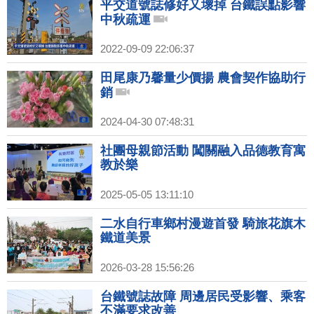
平交道號誌修好又壞掉 台鐵誤點影響
中秋疏運
2022-09-09 22:06:37
田尾康乃馨量少價揚 農會契作協助行
銷
2024-04-30 07:48:31
社團母親節活動 闖關融入品德教育寓
教於樂
2025-05-05 13:11:10
二水自行車鄉村漫遊首發 騎旅花旗木
鐵道美景
2026-03-28 15:56:26
台鐵號誌故障 周邊居民受影響、乘客
不滿要求改善