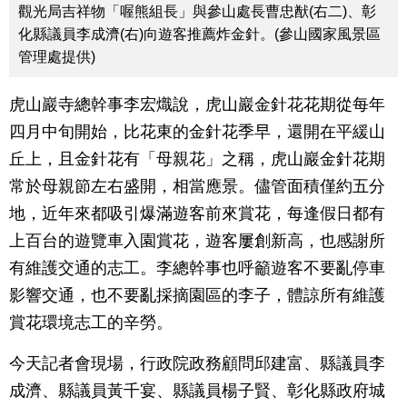
觀光局吉祥物「喔熊組長」與參山處長曹忠猷(右二)、彰
化縣議員李成濟(右)向遊客推薦炸金針。(參山國家風景區
管理處提供)
虎山巖寺總幹事李宏熾說，虎山巖金針花花期從每年
四月中旬開始，比花東的金針花季早，還開在平緩山
丘上，且金針花有「母親花」之稱，虎山巖金針花期
常於母親節左右盛開，相當應景。儘管面積僅約五分
地，近年來都吸引爆滿遊客前來賞花，每逢假日都有
上百台的遊覽車入園賞花，遊客屢創新高，也感謝所
有維護交通的志工。李總幹事也呼籲遊客不要亂停車
影響交通，也不要亂採摘園區的李子，體諒所有維護
賞花環境志工的辛勞。
今天記者會現場，行政院政務顧問邱建富、縣議員李
成濟、縣議員黃千宴、縣議員楊子賢、彰化縣政府城