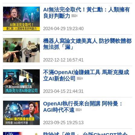
點退休｜星宇明年發股利？張國煒：
美關稅影響H2業績
AI無法完全取代！黃仁勳：人類擁有
良好判斷力
2024-04-29 19:23:40
機器人寫論文媲美真人 防抄襲軟體都
無法抓「漏」
2022-12-12 16:57:41
不滿OpenAI淪賺錢工具 馬斯克擬成
立AI新創公司
2023-04-15 21:44:31
OpenAI執行長來台開講 阿特曼：
AGI時代不遠
2023-09-25 19:25:13