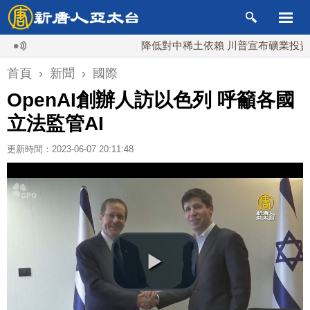
降低對中稀土依賴 川普宣布礦業投資20億
首頁
›
新聞
›
國際
OpenAI創辦人訪以色列 呼籲各國
立法監管AI
更新時間：2023-06-07 20:11:48