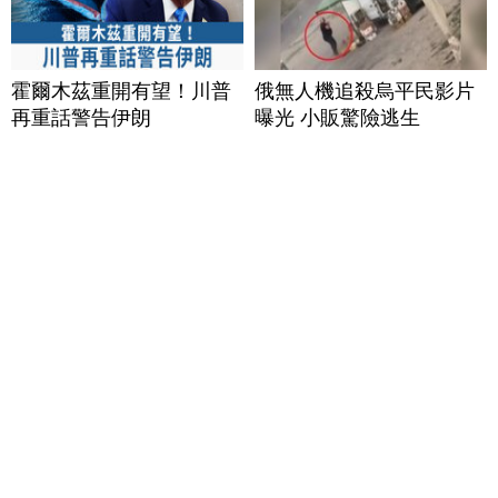
霍爾木茲重開有望！川普
俄無人機追殺烏平民影片
再重話警告伊朗
曝光 小販驚險逃生