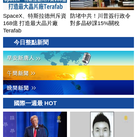
SpaceX、特斯拉德州斥資
防堵中共！川普簽行政令
168億 打造最大晶片廠
對多晶矽課15%關稅
Terafab
今日整點新聞
國際一週最 HOT