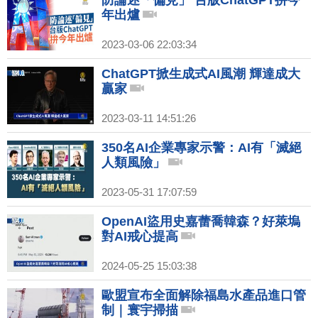
防論述「偏見」 台版ChatGPT拚今
年出爐
2023-03-06 22:03:34
ChatGPT掀生成式AI風潮 輝達成大
贏家
2023-03-11 14:51:26
350名AI企業專家示警：AI有「滅絕
人類風險」
2023-05-31 17:07:59
OpenAI盜用史嘉蕾喬韓森？好萊塢
對AI戒心提高
2024-05-25 15:03:38
歐盟宣布全面解除福島水產品進口管
制｜寰宇掃描