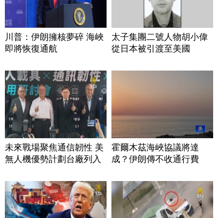
川普：伊朗擁核夢碎 海峽
太子集團二號人物胡小偉
即將恢復通航
從日本被引渡至美國
未來戰場聚焦通信韌性 美
霍爾木茲海峽協議將達
無人機優勢計劃台廠列入
成？伊朗傳不收通行費