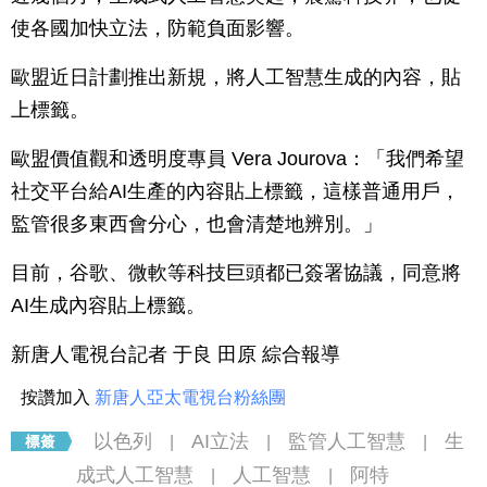
使各國加快立法，防範負面影響。
歐盟近日計劃推出新規，將人工智慧生成的內容，貼
上標籤。
歐盟價值觀和透明度專員 Vera Jourova：「我們希望
社交平台給AI生產的內容貼上標籤，這樣普通用戶，
監管很多東西會分心，也會清楚地辨別。」
目前，谷歌、微軟等科技巨頭都已簽署協議，同意將
AI生成內容貼上標籤。
新唐人電視台記者 于良 田原 綜合報導
按讚加入
新唐人亞太電視台粉絲團
以色列
AI立法
監管人工智慧
生
|
|
|
成式人工智慧
人工智慧
阿特
|
|