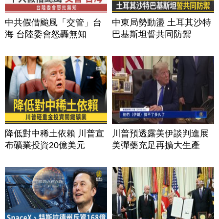
中共假借颱風「交管」台
中東局勢動盪 土耳其沙特
海 台陸委會怒轟無知
巴基斯坦誓共同防禦
降低對中稀土依賴 川普宣
川普預透露美伊談判進展
布礦業投資20億美元
美彈藥充足再擴大生產