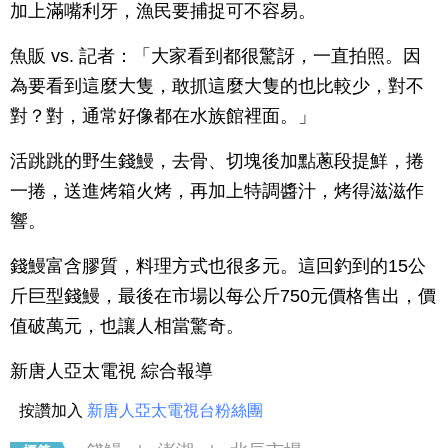
加上滿嘴利牙，漁民要捕捉可不容易。
魚販 vs. 記者：「大家看到都很驚訝，一直拍照。因
為要看到這麼大隻，敢抓這麼大隻的也比較少，對不
對？對，通常好像都在水族館裡面。」
活跳跳的野生錢鰻，去骨、切塊後加點蔥段提鮮，捲
一捲，送進烤箱火烤，再加上特調醬汁，烤得滋滋作
響。
錢鰻富含膠質，料理方式也很多元。這回釣到的15公
斤巨型錢鰻，最後在市場以每公斤750元價格售出，價
值破萬元，也讓人相當驚奇。
新唐人亞太電視 綜合報導
按讚加入
新唐人亞太電視台粉絲團