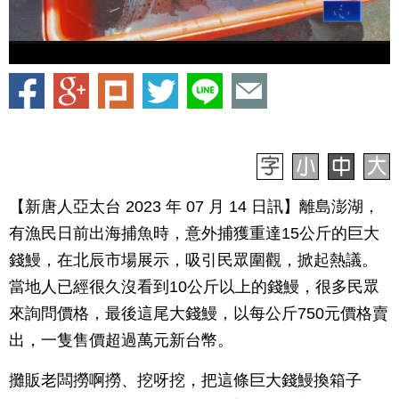
【新唐人亞太台 2023 年 07 月 14 日訊】離島澎湖，
有漁民日前出海捕魚時，意外捕獲重達15公斤的巨大
錢鰻，在北辰市場展示，吸引民眾圍觀，掀起熱議。
當地人已經很久沒看到10公斤以上的錢鰻，很多民眾
來詢問價格，最後這尾大錢鰻，以每公斤750元價格賣
出，一隻售價超過萬元新台幣。
攤販老闆撈啊撈、挖呀挖，把這條巨大錢鰻換箱子