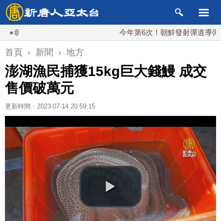
今年第6次！朝鮮發射彈道導彈 落日本
首頁
›
新聞
›
地方
澎湖漁民捕獲15kg巨大錢鰻 成交
售價破萬元
更新時間：2023-07-14 20:59:15