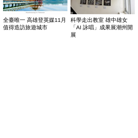
全臺唯一 高雄登英媒11月
科學走出教室 雄中雄女
值得造訪旅遊城市
「AI 詠唱」成果展潮州開
展