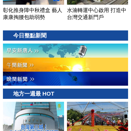
彰化推身障中秋禮盒 藝人
水湳轉運中心啟用 打造中
康康掏腰包助弱勢
台灣交通新門戶
今日整點新聞
地方一週最 HOT