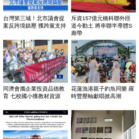
台灣第三城！北市議會提
斥資157億元橋科聯外匝
案反跨境鎮壓 獲跨黨支持
道今動土 將串聯半導體S
廊帶
同濟會攜企業投資品德教
花蓮漁港親子釣魚同樂 羅
育 七校國小獲教材資源
時豐壓軸獻唱掀高潮