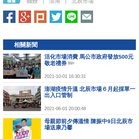
錢鰻
澎湖
北辰市場
|
|
相關新聞
活化市場消費 馬公市政府發放500元
敬老禮券
2021-10-01 16:30:31
澎湖疫情升溫 北辰市場６月起採單一
出入口管制
2021-06-01 20:00:48
母親節前夕傳溫情 陳振中9日北辰市
場送康乃馨