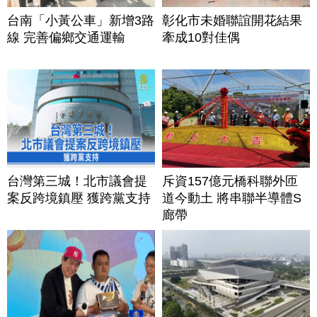
台南「小黃公車」新增3路
彰化市未婚聯誼開花結果
線 完善偏鄉交通運輸
牽成10對佳偶
台灣第三城！北市議會提
斥資157億元橋科聯外匝
案反跨境鎮壓 獲跨黨支持
道今動土 將串聯半導體S
廊帶