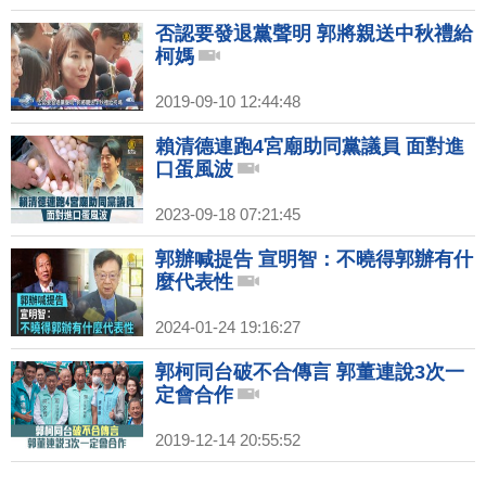
否認要發退黨聲明 郭將親送中秋禮給
柯媽
2019-09-10 12:44:48
賴清德連跑4宮廟助同黨議員 面對進
口蛋風波
2023-09-18 07:21:45
郭辦喊提告 宣明智：不曉得郭辦有什
麼代表性
2024-01-24 19:16:27
郭柯同台破不合傳言 郭董連說3次一
定會合作
2019-12-14 20:55:52