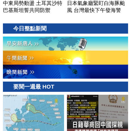
中東局勢動盪 土耳其沙特
日本氣象廳緊盯白海豚颱
巴基斯坦誓共同防禦
風 台灣最快下午發海警
今日整點新聞
要聞一週最 HOT