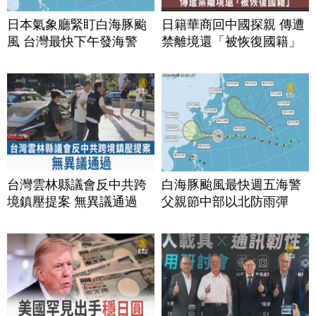
日本氣象廳緊盯白海豚颱
日籍華商回中國探親 傳遭
風 台灣最快下午發海警
禁離境還「被恢復國籍」
台灣雲林縣議會反中共跨
白海豚颱風最快週五海警
境鎮壓提案 無異議通過
父親節中部以北防雨彈