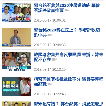
郭台銘不參與2020連署選總統 幕僚
否認將政黨推薦
2019-09-17 10:06:01
郭台銘2020箭在弦上？ 學者評軟切
割中共
2019-09-12 20:44:33
韓國瑜密集拜廟反擊民調 朱辦：韓朱
配不存在
2019-09-14 20:12:20
柯幫郭連署挨批黨政不分 議員要蔡壁
如辭職
2019-09-12 20:22:45
郭宋配有譜？ 郭台銘笑：消息怎麼那