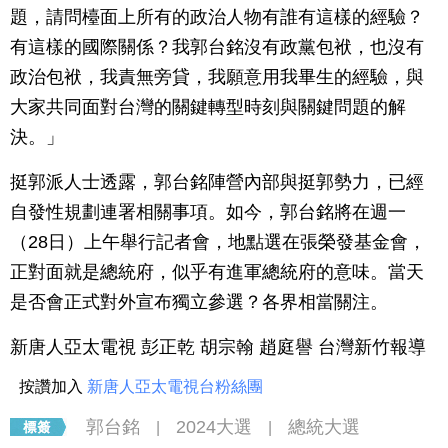
題，請問檯面上所有的政治人物有誰有這樣的經驗？
有這樣的國際關係？我郭台銘沒有政黨包袱，也沒有
政治包袱，我責無旁貸，我願意用我畢生的經驗，與
大家共同面對台灣的關鍵轉型時刻與關鍵問題的解
決。」
挺郭派人士透露，郭台銘陣營內部與挺郭勢力，已經
自發性規劃連署相關事項。如今，郭台銘將在週一
（28日）上午舉行記者會，地點選在張榮發基金會，
正對面就是總統府，似乎有進軍總統府的意味。當天
是否會正式對外宣布獨立參選？各界相當關注。
新唐人亞太電視 彭正乾 胡宗翰 趙庭譽 台灣新竹報導
按讚加入
新唐人亞太電視台粉絲團
郭台銘
2024大選
總統大選
|
|