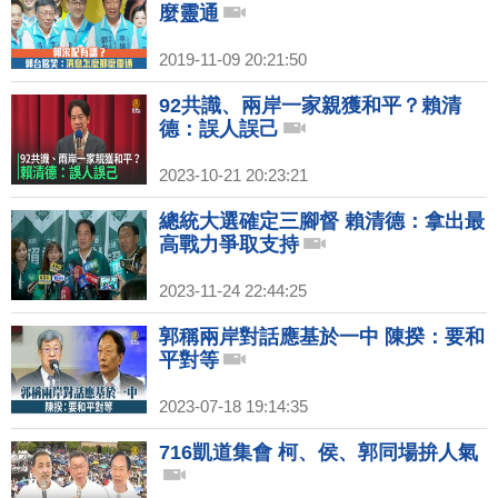
麼靈通
2019-11-09 20:21:50
92共識、兩岸一家親獲和平？賴清
德：誤人誤己
2023-10-21 20:23:21
總統大選確定三腳督 賴清德：拿出最
高戰力爭取支持
2023-11-24 22:44:25
郭稱兩岸對話應基於一中 陳揆：要和
平對等
2023-07-18 19:14:35
716凱道集會 柯、侯、郭同場拚人氣