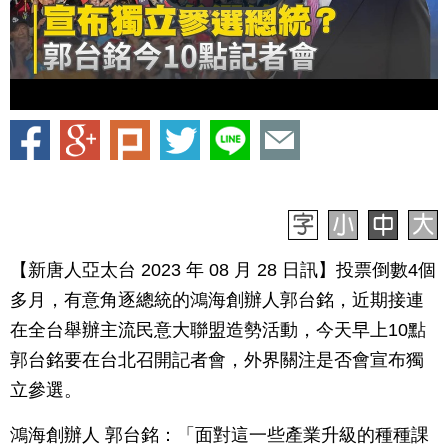
【新唐人亞太台 2023 年 08 月 28 日訊】投票倒數4個
多月，有意角逐總統的鴻海創辦人郭台銘，近期接連
在全台舉辦主流民意大聯盟造勢活動，今天早上10點
郭台銘要在台北召開記者會，外界關注是否會宣布獨
立參選。
鴻海創辦人 郭台銘：「面對這一些產業升級的種種課