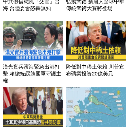
中共假借颱風「交管」台
弘揚武德 新唐人全球中華
海 台陸委會怒轟無知
傳統武術大賽將登場
漢光實兵濱海緊急出港打
降低對中稀土依賴 川普宣
擊 賴總統勗勉國軍守護主
布礦業投資20億美元
權