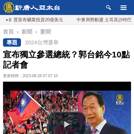
川普宣布礦業投資20億美元
中東局勢動盪 土耳其沙特巴基斯坦
首頁
›
新聞
›
要聞
專題
2024台灣選舉
宣布獨立參選總統？郭台銘今10點
記者會
更新時間：2023-08-28 07:07:10