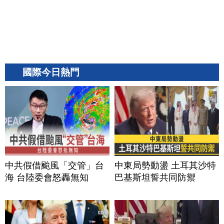
國際今日熱門
中共假借颱風「交管」台
中東局勢動盪 土耳其沙特
海 台陸委會怒轟無知
巴基斯坦誓共同防禦