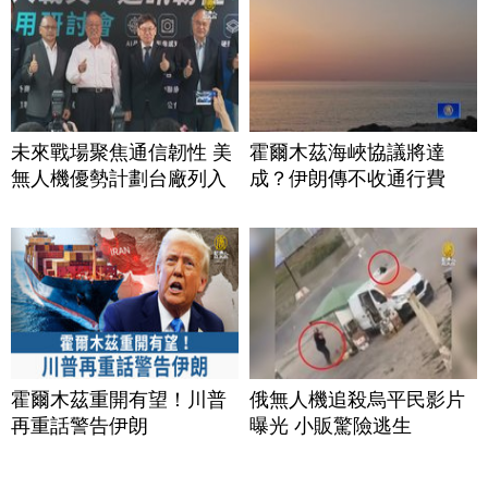
未來戰場聚焦通信韌性 美
霍爾木茲海峽協議將達
無人機優勢計劃台廠列入
成？伊朗傳不收通行費
霍爾木茲重開有望！川普
俄無人機追殺烏平民影片
再重話警告伊朗
曝光 小販驚險逃生