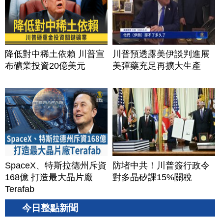
降低對中稀土依賴 川普宣
川普預透露美伊談判進展
布礦業投資20億美元
美彈藥充足再擴大生產
SpaceX、特斯拉德州斥資
防堵中共！川普簽行政令
168億 打造最大晶片廠
對多晶矽課15%關稅
Terafab
今日整點新聞