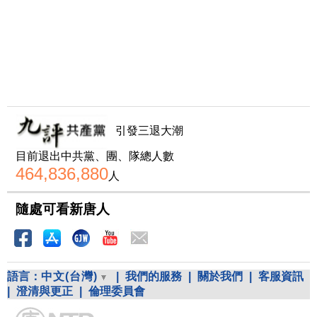
引發三退大潮
目前退出中共黨、團、隊總人數
464,836,880
人
隨處可看新唐人
語言：
中文(台灣)
|
我們的服務
|
關於我們
|
客服資訊
|
澄清與更正
|
倫理委員會