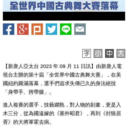
【新唐人亞太台 2023 年 09 月 11 日訊】由新唐人電
視台主辦的第十屆「全世界中國古典舞大賽」，在美
國紐約圓滿落幕，選手們追求失傳已久的身法絕技
「身帶手、胯帶腿」。
進入複賽的選手，技藝嫻熟，對人物的刻畫，更是入
木三分，從為國遠嫁的《塞外昭君》，再到《封狼居
胥》的大將軍霍去病。