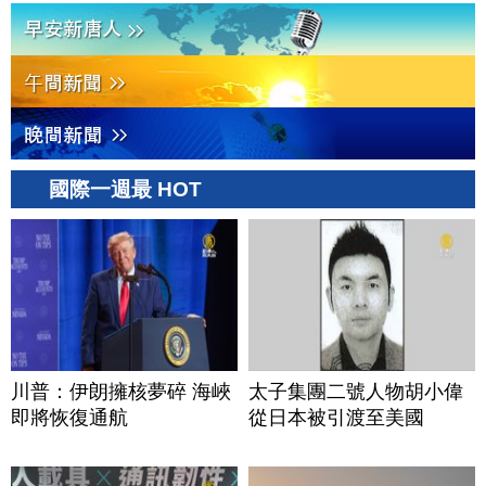
國際一週最 HOT
川普：伊朗擁核夢碎 海峽
太子集團二號人物胡小偉
即將恢復通航
從日本被引渡至美國