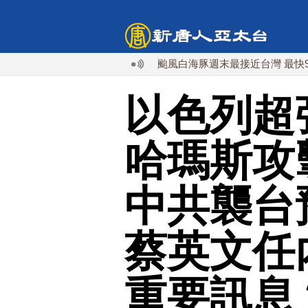
颱風白海豚週末最接近台灣 最快9日可能
以色列超
哈瑪斯攻
中共襲台
蔡英文任
重要訊息