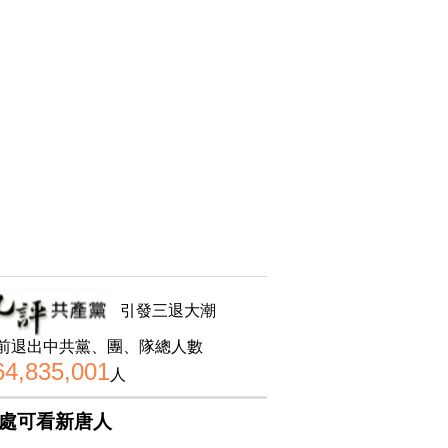
引發三退大潮
前退出中共黨、團、隊總人數
64,835,001
人
處可看新唐人