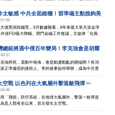
｜新聞大破解 【2023年11月22日】
香港721事件，中共外交與統戰部被曝光秘密在全球建
者網絡」。 北韓突發用導彈發射間諜衛星，暗藏核武威
件太敏感 中共全面維穩！習準備主動脫鉤美
後力挺？ 中共為何頻頻對台灣、日本、菲律賓、澳洲、
:57:06
債券與中國債券 看誰先破掉？中共不可能放
等國軍事挑釁或危險操作？ 聯合國軍17國聲明協防南
大債黑洞與錢荒，9月數據難看，8年來最大單月資金淨
收割！兩蔣血淚反共映當今 台灣人誰在乎？
惱怒？阿根廷選出最反共總統 ，如何影響地緣格局？ 本
來外資FDI最大降幅。閉門金融工作會議，主旋律「化風
黃清龍｜新聞大破解 【2023年11月1日】
事評論人 桑普、軍事專家 吳
切會否更集權控制？中共會搞金融黑箱大割韭菜嗎？ 以
擊，哈瑪斯高層發言供出中共、俄羅斯老大哥，爆猛料中
灣總統將遇中俄百年變局！李克強會是胡耀
式奇襲台灣！ 毛澤東背叛的死敵、中華民國前總統蔣中
:40:37
民間如何理解後習近平時代？中共把命運與
，在台灣向全民出版，老蔣是二次大戰盟軍四巨頭、與共
李克強猝死，震動中南海，會是動盪動亂的開端嗎？有消
一起！中國經濟無藥可救？以哈戰新階段？
痛苦，在中國變局、新冷戰下，日記出版有何意義？ 屈
習派正準備習的接班人。李的後事如何舉辦，成為中共燙
桑普｜新聞大破解 【2023年10月30日】
的李克強過世，頭七日就將火化，當局怕什麼？
的悼念潮要傳達什麼？ 以色列反擊哈瑪斯，三大難題：
盾、地道。外媒彭博社專欄指出，哈瑪斯開啟了第19層
太空戰 以色列在大氣層外擊落敵飛彈
質危機恐被在世界被效仿，大家都不安全。29日傳出俄
:04:48
，湧入人群尋找以色列人。 中國房市被稱進入撞牆期。
使用「飛箭」防空系統，在地球大氣層外，擊落一枚彈道
導人首次視察中共央行，外匯見底了嗎？龐大債務是否無
認為是人類有史以來，首次發生太空戰。
等級的金融風險危機？ 本次邀請到：台商廖金漳、時事