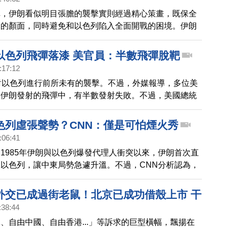
稱，伊朗看似明目張膽的襲擊實則經過精心策畫，既保全
東的顏面，同時避免和以色列陷入全面開戰的困境。伊朗
以色列發動攻擊？帶您來了解。
以色列飛彈落漆 美官員：半數飛彈脫靶
:17:12
對以色列進行前所未有的襲擊。不過，外媒報導，多位美
，伊朗發射的飛彈中，有半數發射失敗。不過，美國總統
示，美國將致力維護以色列的安全，同時防止事態擴大。
色列虛張聲勢？CNN：僅是可怕煙火秀
:06:41
1985年伊朗與以色列爆發代理人衝突以來，伊朗首次直
以色列，讓中東局勢急遽升溫。不過，CNN分析認為，
擊，經過精心設計，製造大場面的同時，最大限度減少傷
發全面戰爭。
外交已成過街老鼠！北京已成功借殼上市 干
:38:44
選？藍白破局又合 背後有力量操控？戰爭與
、自由中國、自由香港...」等訴求的巨型橫幅，飄揚在
擇是假議題！哈瑪斯跟中共學戰術？｜矢板