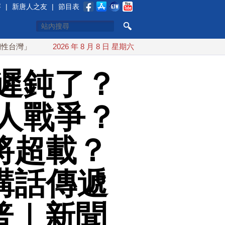
賽
|
新唐人之友
|
節目表
搞分化？美情報：普京最快今秋 試探攻擊北約盟國
2026 年 8 月 8 日 星期六
川
遲鈍了？
人戰爭？
將超載？
講話傳遞
普｜新聞