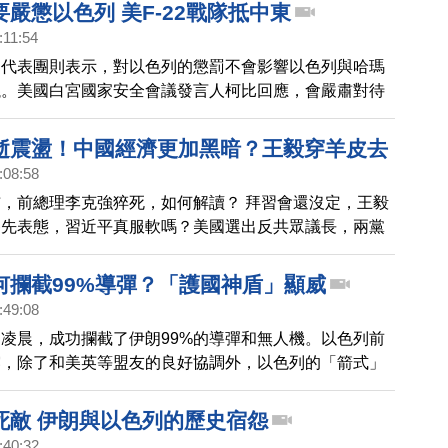
嚴懲以色列 美F-22戰隊抵中東
:11:54
國代表團則表示，對以色列的懲罰不會影響以色列與哈瑪
議。美國白宮國家安全會議發言人柯比回應，會嚴肅對待
美國中央司令部發文指出， F-22猛禽戰鬥機已抵達該
鬥機是為了降低局勢升級的可能性。
逝震盪！中國經濟更加黑暗？王毅穿羊皮去
:08:58
？拜習若相會將談啥？民主兵工廠從回二戰
，前總理李克強猝死，如何解讀？ 拜習會還沒定，王毅
對抗？以哈戰爭對台啟示 台人不知亡國恨！
各先表態，習近平真服軟嗎？美國選出反共眾議長，兩黨
宋國誠｜新聞大破解 【2023年10月27
兵工廠，季辛吉拿出「世界毀滅」為美共大吹和風，如何
戰爭，傳出白宮正為最壞情況做準備；哈瑪斯派團訪俄羅
何攔截99%導彈？「護國神盾」顯威
警告說，戰火可能遠超中東。美、中、俄攻防，戰爭與以
:49:08
場？對台灣有何啟示？ 本次邀請到：台灣大學政治系名
凌晨，成功攔截了伊朗99%的導彈和無人機。以色列前
正、政治大學國際關係研究中心資深研究員 宋國誠，一同
露，除了和美英等盟友的良好協調外，以色列的「箭式」
，世界重要局勢走向！
謂功不可沒。
死敵 伊朗與以色列的歷史宿怨
:40:32