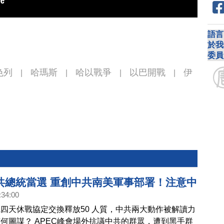
語言
於我
委員
色列
哈瑪斯
哈以戰爭
以巴開戰
伊
|
|
|
|
共總統當選 重創中共南美軍事部署！注意中
:34:00
製香港元朗721事件 雇黑幫全球跨境鎮壓！
四天休戰協定交換釋放50 人質，中共兩大動作被解讀力
停火？中共意圖在中東牽制美軍無果！｜桑
何圖謀？ APEC峰會場外抗議中共的群眾，遭到黑手群