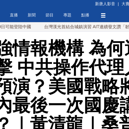
新唐人影音
|
大
直播
新聞
節目
專題
點播
登陸中國
台灣漢光首結合城鎮演習 AIT連續發文讚「韌性台灣」
強情報機構 為何
擊 中共操作代理
預演？美國戰略
內最後一次國慶
？｜黃清龍｜桑