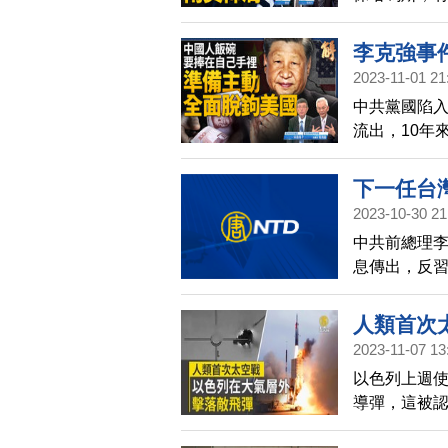
普｜吳明杰
毆，讓人聯想
立打手「自願
李克強事
脅，是誰在幕
2023-11-01 21
國？美國
美國、加拿大
中共黨國陷入
著台商不
韓，為何中共
流出，10年
｜吳嘉隆｜
次邀請到：時
險」，外媒關
色列持續打
下一任台
共想採哈瑪斯
2023-10-30 21
邦第二？
正私人日記
中共前總理
房地產綁
黨周旋最深刻
息傳出，反
｜廖金漳｜
從中共體制
手山芋；民間
人質、平民人
人類首次
地獄，加薩人
2023-11-07 13
羅斯一座機場
以色列上週
中共頭號領
導彈，這被
解？預示怎樣
評