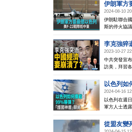
伊朗軍方要
2024-08-10 20
伊朗駐聯合
斯的停火協
這件事情。而
區，派遣戰
李克強猝
2023-10-27 22
美國摸底
中共突發宣布
民主專制
訪美，拜習
｜明居正｜
喊打造民主
日】
解讀？ 以哈
以色列如
斯，普丁發
2024-04-16 12
巴問題如何收
以色列在週日
譽教授 明居
軍方人士透
為我們解析
防空系統可
從盟友變
2024-04-15 12