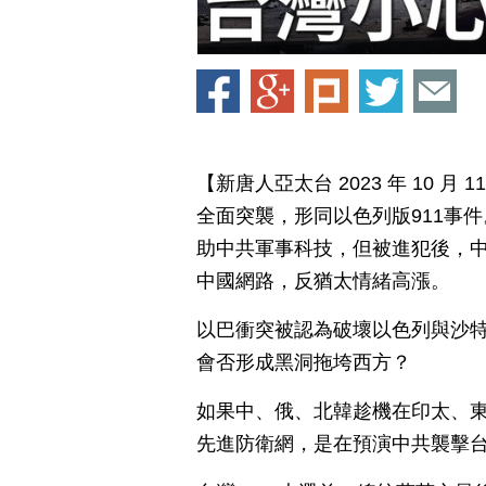
【新唐人亞太台 2023 年 10 
全面突襲，形同以色列版911事
助中共軍事科技，但被進犯後，
中國網路，反猶太情緒高漲。
以巴衝突被認為破壞以色列與沙
會否形成黑洞拖垮西方？
如果中、俄、北韓趁機在印太、
先進防衛網，是在預演中共襲擊