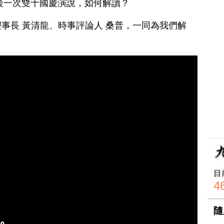
最後一次雙十國慶演說，如何解讀？
事長 黃清龍、時事評論人 桑普，一同為我們解
目
4
隨