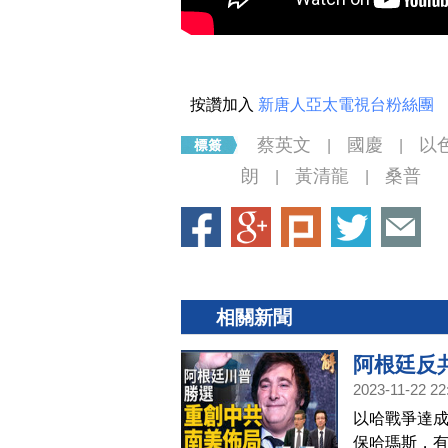
按讚加入
新唐人亞太電視台粉絲團
蔡英文
國慶
以
|
|
朗
黃清龍
桑普
|
|
相關新聞
阿根廷反
2023-11-22 22
共正在複
以哈戰爭達成
以哈就要
保哈瑪斯，有