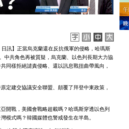
月 11 日訊】正當烏克蘭還在反抗俄軍的侵略，哈瑪斯
件。中共角色再被質疑，烏克蘭、以色列長期大力協
中共同樣拒絕譴責侵略、還以訊息戰扭曲帶風向，
特原定建交協議安全聯盟、顛覆了拜登中東政策，
東亞開戰，美國會戰略超載嗎？哈瑪斯穿透以色列
台灣模式嗎？韓國媒體也警戒發生在半島。