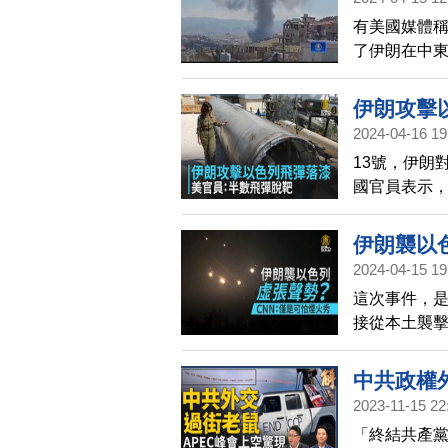
有美國媒體
了伊朗在中
這次為何對
伊朗攻擊
2024-04-16 19
13號，伊朗
國官員表示
拜登還是表
伊朗襲以
2024-04-15 19
這次事件，是
接從本土襲擊
伊朗這次襲
亡，就怕引
中共政權
2023-11-15 22
預台灣大
「終結共產黨
和平的選