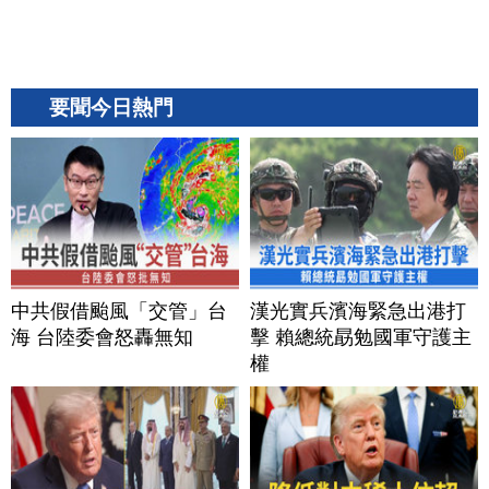
要聞今日熱門
中共假借颱風「交管」台
漢光實兵濱海緊急出港打
海 台陸委會怒轟無知
擊 賴總統勗勉國軍守護主
權