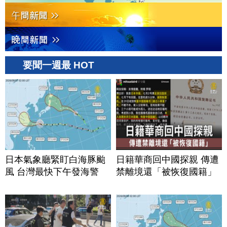
要聞一週最 HOT
日本氣象廳緊盯白海豚颱
日籍華商回中國探親 傳遭
風 台灣最快下午發海警
禁離境還「被恢復國籍」