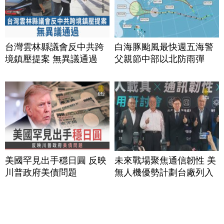
台灣雲林縣議會反中共跨
白海豚颱風最快週五海警
境鎮壓提案 無異議通過
父親節中部以北防雨彈
美國罕見出手穩日圓 反映
未來戰場聚焦通信韌性 美
川普政府美債問題
無人機優勢計劃台廠列入