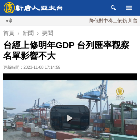
降低對中稀土依賴 川普宣布礦業
首頁
›
新聞
›
要聞
台經上修明年GDP 台列匯率觀察
名單影響不大
更新時間：2023-11-08 17:14:59