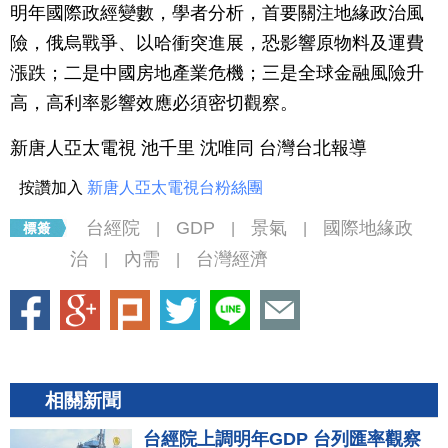
明年國際政經變數，學者分析，首要關注地緣政治風
險，俄烏戰爭、以哈衝突進展，恐影響原物料及運費
漲跌；二是中國房地產業危機；三是全球金融風險升
高，高利率影響效應必須密切觀察。
新唐人亞太電視 池千里 沈唯同 台灣台北報導
按讚加入
新唐人亞太電視台粉絲團
台經院
GDP
景氣
國際地緣政
|
|
|
治
內需
台灣經濟
|
|
相關新聞
台經院上調明年GDP 台列匯率觀察