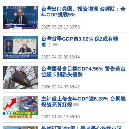
台灣出口亮眼、投資增溫 台經院：全
年GDP挑戰5%
2025-09-25 13:30:56
台灣首季GDP負3.02% 保2或有難
度！
2023-04-28 20:16:14
台灣國發會目標GDP4.56% 警告美台
協議卡關恐失優勢
2026-02-04 07:59:42
主計處上修去年GDP達6.28% 台景氣
燈號亮黃紅燈
2022-01-28 17:09:10
外銷訂單連8黑！學者憂心終端市況