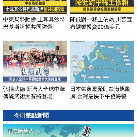
中東局勢動盪 土耳其沙特
降低對中稀土依賴 川普宣
巴基斯坦誓共同防禦
布礦業投資20億美元
弘揚武德 新唐人全球中華
日本氣象廳緊盯白海豚颱
傳統武術大賽將登場
風 台灣最快下午發海警
今日整點新聞